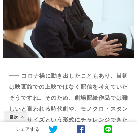
コロナ禍に動き出したこともあり、当初
は映画館での上映ではなく配信を考えていた
そうですね。そのため、劇場配給作品では難
しいと言われる時代劇や、モノクロ・スタン
目次
ダードサイズという形式にチャレンジできた
シェアする
と。その後、どのように劇場用の長編映画と