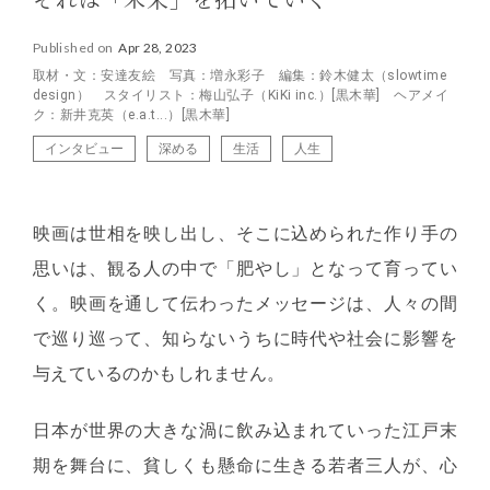
それは「未来」を拓いていく
Published on
Apr 28, 2023
取材・文：安達友絵 写真：増永彩子 編集：鈴木健太（slowtime
design） スタイリスト：梅山弘子（KiKi inc.）[黒木華] ヘアメイ
ク：新井克英（e.a.t...）[黒木華]
インタビュー
深める
生活
人生
映画は世相を映し出し、そこに込められた作り手の
思いは、観る人の中で「肥やし」となって育ってい
く。映画を通して伝わったメッセージは、人々の間
で巡り巡って、知らないうちに時代や社会に影響を
与えているのかもしれません。
日本が世界の大きな渦に飲み込まれていった江戸末
期を舞台に、貧しくも懸命に生きる若者三人が、心