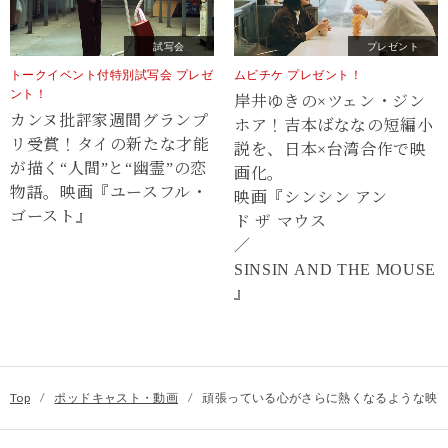
試写会
プレゼント
トークイベント付特別試写会 プレゼ
ムビチケ プレゼント！
ント！
岸井ゆきの×ツェン・ジン
カンヌ批評家週間グランプ
ホア！吉本ばななの短編小
リ受賞！タイの新たな才能
説を、日本×台湾合作で映
が描く“⼈間”と“幽霊”の恋
画化。
物語。映画『ユースフル・
映画『シンシン アン
ゴースト』
ド ザ マウス
／
SINSIN AND THE MOUSE
』
Top
/
ポッドキャスト・動画
/
頑張っている心がさらに熱くなるような映