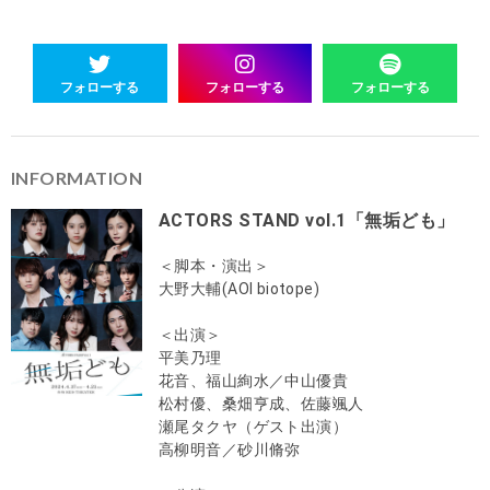
フォローする
フォローする
フォローする
INFORMATION
ACTORS STAND vol.1「無垢ども」
＜脚本・演出＞
大野大輔(AOI biotope)
＜出演＞
平美乃理
花音、福山絢水／中山優貴
松村優、桑畑亨成、佐藤颯人
瀬尾タクヤ（ゲスト出演）
高柳明音／砂川脩弥