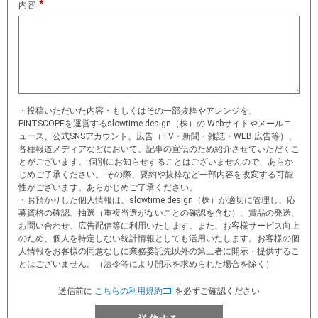
内容
・投稿いただいた内容・もしくはその⼀部抜粋やアレンジを、
PINTSCOPEを運営するslowtime design（株）の Webサイトやメールニ
ュース、公式SNSアカウント、広告（TV・新聞・雑誌・WEB 広告等）、
各種報道メディアなどにおいて、記事の宣伝のため紹介させていただくこ
とがございます。 個別にお知らせすることはございませんので、あらか
じめご了承ください。 その際、要約や抜粋など⼀部内容を改変する可能
性がございます。あらかじめご了承ください。
・お預かりした個⼈情報は、slowtime design（株）が適切に管理し、応
募資格の確認、抽選（重複当選がないことの確認を含む）、賞品の発送、
お問い合わせ、広告配信等に利用いたします。また、お客様サービス向上
のため、個⼈を特定しない統計情報としても活用いたします。お客様の個
⼈情報をお客様の同意なしに業務委託先以外の第三者に開示・提供するこ
とはございません。（法令等により開⽰を求められた場合を除く）
送信前に
こちらの利用規約
を必ずご確認ください