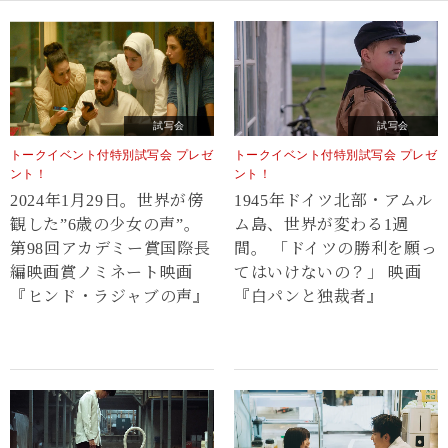
試写会
試写会
トークイベント付特別試写会 プレゼ
トークイベント付特別試写会 プレゼ
ント！
ント！
2024年1月29日。世界が傍
1945年ドイツ北部・アムル
観した”6歳の少女の声”。
ム島、世界が変わる1週
第98回アカデミー賞国際長
間。 「ドイツの勝利を願っ
編映画賞ノミネート映画
てはいけないの？」 映画
『ヒンド・ラジャブの声』
『白パンと独裁者』