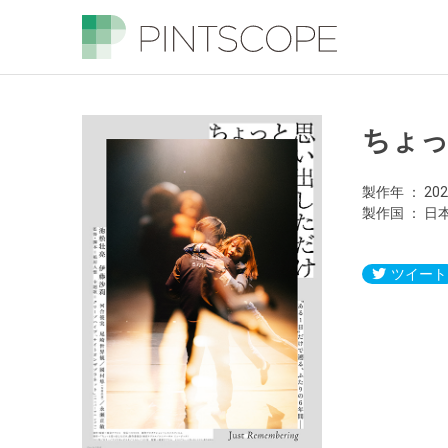
ちょ
製作年
20
製作国
日
ツイート