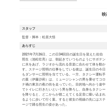
映
スタッフ
監督・脚本：
松居大悟
あらすじ
2021年7月26日、この日34回目の誕生日を迎えた佐伯
照生（池松壮亮）は、朝起きていつものようにサボテン
に水をあげ、ラジオから流れる音楽に合わせて体を動か
す。ステージ照明の仕事をしている彼は、誕生日の今日
もダンサーに照明を当てている。一方、タクシー運転手
の葉（伊藤沙莉）は、ミュージシャンの男を乗せてコロ
ナ禍の東京の夜の街を走っていた。目的地へ向かう途中
でトイレに行きたいという男を降ろし、自身もタクシー
を降りると、どこからか聴こえてくる足音に吸い込まれ
るように歩いて行く葉。すると彼女の視線の先にはステ
ージで踊る照生の姿があった。