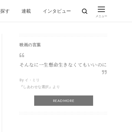
ら探す
連載
インタビュー
映画の言葉
そんなに一生懸命生きなくてもいいのに
By イ・ミリ
『しあわせな選択』より
READ MORE