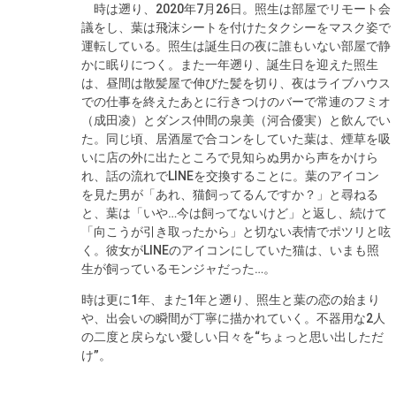
時は遡り、2020年7月26日。照生は部屋でリモート会
議をし、葉は飛沫シートを付けたタクシーをマスク姿で
運転している。照生は誕生日の夜に誰もいない部屋で静
かに眠りにつく。また一年遡り、誕生日を迎えた照生
は、昼間は散髪屋で伸びた髪を切り、夜はライブハウス
での仕事を終えたあとに行きつけのバーで常連のフミオ
（成田凌）とダンス仲間の泉美（河合優実）と飲んでい
た。同じ頃、居酒屋で合コンをしていた葉は、煙草を吸
いに店の外に出たところで見知らぬ男から声をかけら
れ、話の流れでLINEを交換することに。葉のアイコン
を見た男が「あれ、猫飼ってるんですか？」と尋ねる
と、葉は「いや…今は飼ってないけど」と返し、続けて
「向こうが引き取ったから」と切ない表情でポツリと呟
く。彼女がLINEのアイコンにしていた猫は、いまも照
生が飼っているモンジャだった…。
時は更に1年、また1年と遡り、照生と葉の恋の始まり
や、出会いの瞬間が丁寧に描かれていく。不器用な2人
の二度と戻らない愛しい日々を“ちょっと思い出しただ
け”。