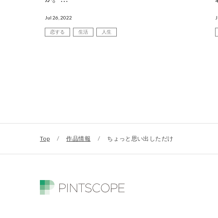
『ちょっと思い出しただけ』が浮き彫りにす
Jul 26, 2022
J
る自意識のカタチ
恋する
生活
人生
Top
/
作品情報
/
ちょっと思い出しただけ