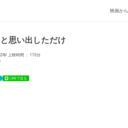
映画か
っと思い出しただけ
22年
上映時間
115分
本
LINEで送る