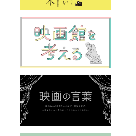
インタビュー
×尾崎世界観×松居大悟監督 インタビュー
【2022年】Amazonプライム・ビ
と現在を、一緒に抱きしめる
今日の一本を迷ったらこれ！ 
ム・ビデオおすすめ映画10