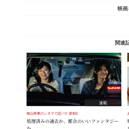
映画
関連
連載
桃山商事のシネマで恋バナ 第3回
処理済みの過去か、都合のいいファンタジー
か。