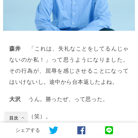
森井
「これは、失礼なことをしてるんじゃ
ないのか私！」って思うようになりました。
その行為が、屈辱を感じさせることになって
はいけないし。途中から台本返したよね。
大沢
うん。勝ったぜ、って思った。
綾瀬
（笑）。
目次
シェアする
『こちらあみ子』では、小学校のシーン