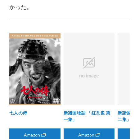
かった。
七人の侍
新諸国物語 「紅孔雀 第
新諸国物語
一集」
二集」
Amazon
Amazon
Am