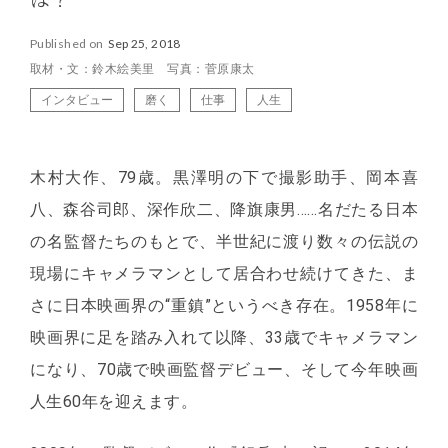
は？
Published on
Sep 25, 2018
取材・文：鈴木絵美里 写真：菅原康太
インタビュー
磨く
仕事
人生
木村大作、79歳。黒澤明の下で撮影助手、岡本喜
八、森谷司郎、深作欣二、降旗康男……名だたる日本
の名監督たちのもとで、半世紀に渡り数々の伝説の
現場にキャメラマンとして居合わせ続けてきた、ま
さに日本映画界の“重鎮”というべき存在。1958年に
映画界に足を踏み入れて以降、33歳でキャメラマン
になり、70歳で映画監督デビュー、そして今年映画
人生60年を迎えます。