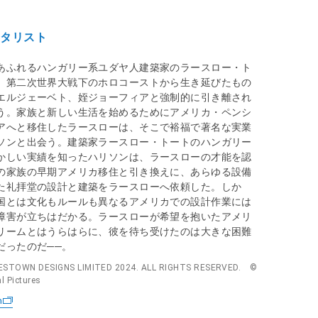
ータリスト
あふれるハンガリー系ユダヤ⼈建築家のラースロー・ト
、第⼆次世界⼤戦下のホロコーストから⽣き延びたもの
エルジェーベト、姪ジョーフィアと強制的に引き離され
う。家族と新しい⽣活を始めるためにアメリカ・ペンシ
アへと移住したラースローは、そこで裕福で著名な実業
ソンと出会う。建築家ラースロー・トートのハンガリー
かしい実績を知ったハリソンは、ラースローの才能を認
の家族の早期アメリカ移住と引き換えに、あらゆる設備
た礼拝堂の設計と建築をラースローへ依頼した。しか
国とは⽂化もルールも異なるアメリカでの設計作業には
障害が⽴ちはだかる。ラースローが希望を抱いたアメリ
リームとはうらはらに、彼を待ち受けたのは⼤きな困難
だったのだ──。
ESTOWN DESIGNS LIMITED 2024. ALL RIGHTS RESERVED. ©
l Pictures
n