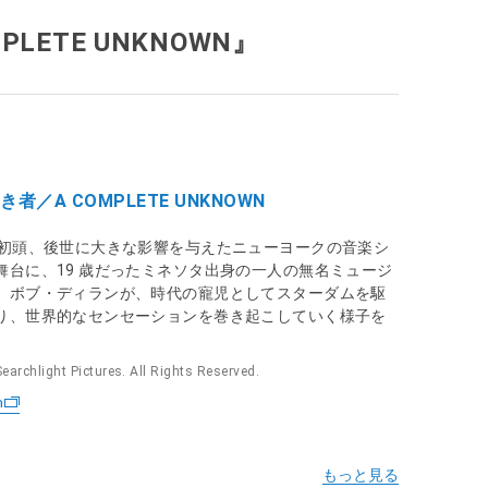
LETE UNKNOWN』
者／A COMPLETE UNKNOWN
代初頭、後世に大きな影響を与えたニューヨークの音楽シ
舞台に、19 歳だったミネソタ出身の一人の無名ミュージ
、ボブ・ディランが、時代の寵児としてスターダムを駆
り、世界的なセンセーションを巻き起こしていく様子を
archlight Pictures. All Rights Reserved.
n