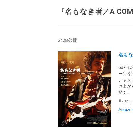
『名もなき者／A COMP
2/28公開
名もなき
60年
ーンを
シャン
け上が
描く。
©2025 Se
Amazo