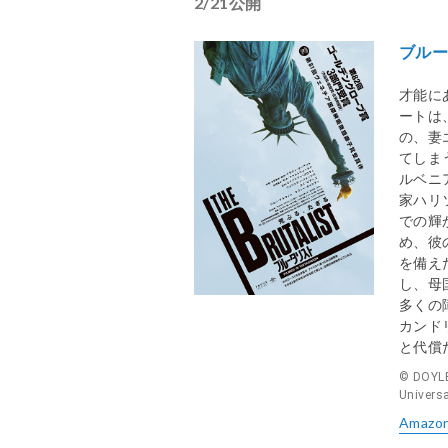
2/21公開
ブル
才能に
ートは
の、妻
てしま
ルベニ
家ハリ
での輝
め、彼
を備え
し、⺟
多くの
カンド
と代償
© DOYL
Universa
Amazo