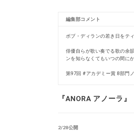
編集部コメント
ボブ・ディランの若き日をティ
俳優自らが歌い奏でる歌の余
ンを知らなくてもいつの間に
第97回 #アカデミー賞 8部門
『ANORA アノーラ』
2/28公開