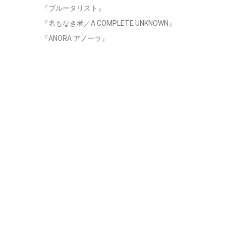
『ブルータリスト』
『名もなき者／A COMPLETE UNKNOWN』
『ANORA アノーラ』