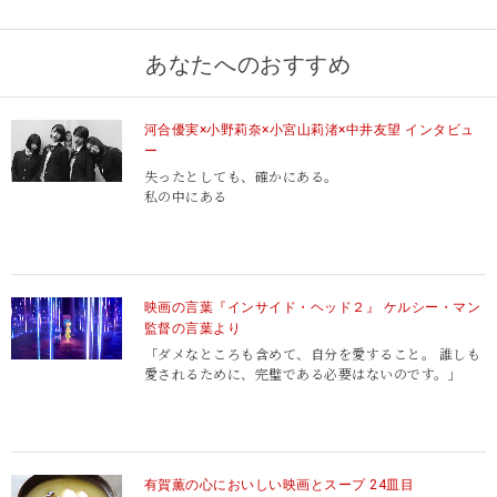
あなたへのおすすめ
河合優実×小野莉奈×小宮山莉渚×中井友望 インタビュ
https://twitter.com/yoko_hasada
ー
失ったとしても、確かにある。
私の中にある
映画の言葉『インサイド・ヘッド２』 ケルシー・マン
監督の言葉より
「ダメなところも含めて、自分を愛すること。 誰しも
愛されるために、完璧である必要はないのです。」
有賀薫の心においしい映画とスープ 24皿目