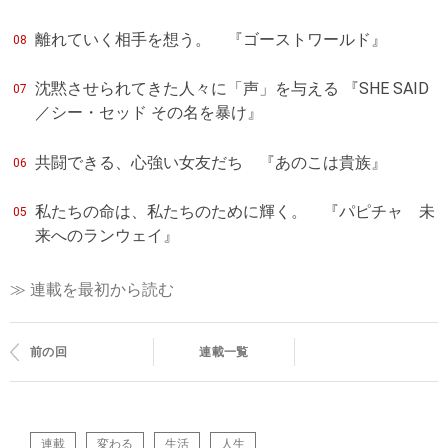
離れていく相手を想う。 『ゴーストワールド』
08
沈黙させられてきた人々に「声」を与える 『SHE SAID
07
／シー・セッド その名を暴け』
共闘できる、心強い女友だち 『あのこは貴族』
06
私たちの命は、私たちのために輝く。 『パピチャ 未
05
来へのランウェイ』
≫ 連載を最初から読む
前の回
連載一覧
連載
変わる
生活
人生