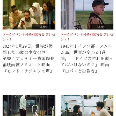
試写会
試写会
トークイベント付特別試写会 プレゼ
トークイベント付特別試写会 プレゼ
ント！
ント！
2024年1月29日。世界が傍
1945年ドイツ北部・アムル
観した”6歳の少女の声”。
ム島、世界が変わる1週
第98回アカデミー賞国際長
間。 「ドイツの勝利を願っ
編映画賞ノミネート映画
てはいけないの？」 映画
『ヒンド・ラジャブの声』
『白パンと独裁者』