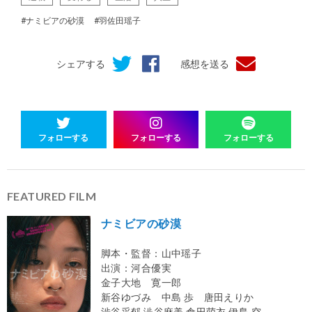
#ナミビアの砂漠
#羽佐田瑶子
シェアする
感想を送る
フォローする
フォローする
フォローする
FEATURED FILM
ナミビアの砂漠
脚本・監督：山中瑶子
出演：河合優実
金子大地 寛一郎
新谷ゆづみ 中島 歩 唐田えりか
渋谷采郁 澁谷麻美 倉田萌衣 伊島 空