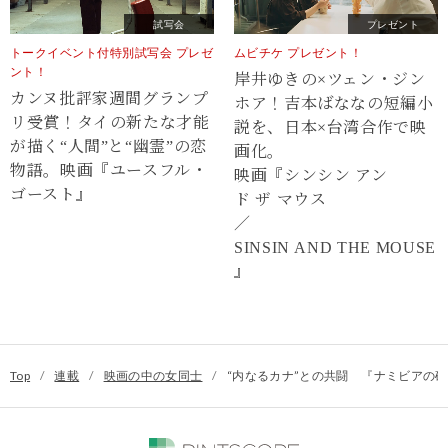
試写会
プレゼント
トークイベント付特別試写会 プレゼ
ムビチケ プレゼント！
ント！
岸井ゆきの×ツェン・ジン
カンヌ批評家週間グランプ
ホア！吉本ばななの短編小
リ受賞！タイの新たな才能
説を、日本×台湾合作で映
が描く“⼈間”と“幽霊”の恋
画化。
物語。映画『ユースフル・
映画『シンシン アン
ゴースト』
ド ザ マウス
／
SINSIN AND THE MOUSE
』
Top
/
連載
/
映画の中の女同士
/
“内なるカナ”との共闘 『ナミビアの