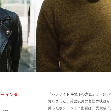
サー インタ
『パラサイト 半地下の家族』が、第9
賞しました。英語以外の言語の映画が
撮ったポン・ジュノ監督は、受賞後「