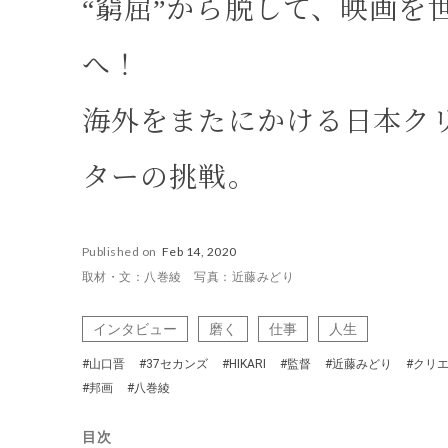
“窮屈”から脱して、映画を
へ！
海外をまたにかける日本ク
ターの挑戦。
Published on
Feb 14, 2020
取材・文：八巻綾 写真：近藤みどり
インタビュー
磨く
仕事
人生
#山口晋
#37セカンズ
#HIKARI
#監督
#近藤みどり
#クリ
#邦画
#八巻綾
目次