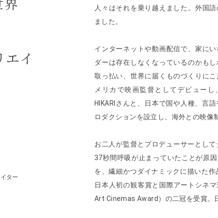
世界
人々はそれを乗り越えました。外国語
ました。
インターネットや動画配信で、家にい
リエイ
ダーは存在しなくなっているのかもし
取っ払い、世界に届くものづくりにこ
メリカで映画監督としてデビューし
HIKARIさんと、日本で国や人種、
ロダクションを設立し、海外との映像
お二人が監督とプロデューサーとして
37秒間呼吸が止まっていたことが原
を、繊細かつダイナミックに描いた作品
エイター
日本人初の観客賞と国際アートシネマ連盟賞（CICA
Art Cinemas Award）の二冠