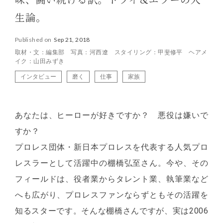
味、闘い続ける訳。トライ＆エラーの人
生論。
Published on
Sep 21, 2018
取材・文：編集部 写真：河西遼 スタイリング：甲斐修平 ヘアメ
イク：山田みずき
インタビュー
磨く
仕事
家族
あなたは、ヒーローが好きですか？ 悪役は嫌いで
すか？
プロレス団体・新日本プロレスを代表する人気プロ
レスラーとして活躍中の棚橋弘至さん。今や、その
フィールドは、役者業からタレント業、執筆業など
へも広がり、プロレスファンならずともその活躍を
知るスターです。そんな棚橋さんですが、実は2006