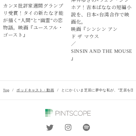
岸井ゆきの×ツェン・ジン
カンヌ批評家週間グランプ
ホア！吉本ばななの短編小
リ受賞！タイの新たな才能
説を、日本×台湾合作で映
が描く“⼈間”と“幽霊”の恋
画化。
物語。映画『ユースフル・
映画『シンシン アン
ゴースト』
ド ザ マウス
／
SINSIN AND THE MOUSE
』
Top
/
ポッドキャスト・動画
/
とにかくいま芝居に夢中な私が、“芝居を圧