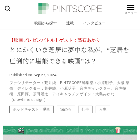
映画から探す
連載
インタビュー
【映画プレゼンバトル】ゲスト：髙石あかり
とにかくいま芝居に夢中な私が、“芝居を
圧倒的に堪能できる映画”は？
Published on
Sep 27, 2024
ファシリテーター：荒井純 PINTSCOPE編集部：小原明子、大槻 菜
奈 ディレクター：荒井純、小原明子 音声ディレクター、音声技
術：原田惇、須田湧太 アイキャッチデザイン：大島みゆな
（slowtime design）
ポッドキャスト・動画
深める
仕事
人生