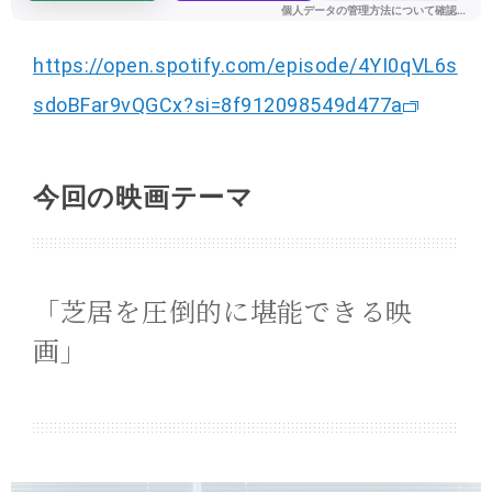
https://open.spotify.com/episode/4YI0qVL6s
sdoBFar9vQGCx?si=8f912098549d477a
今回の映画テーマ
「芝居を圧倒的に堪能できる映
画」