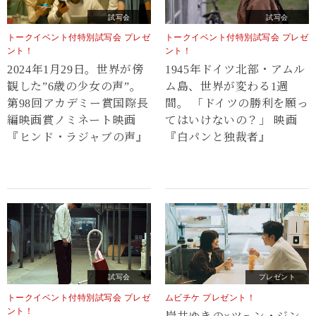
試写会
試写会
トークイベント付特別試写会 プレゼ
トークイベント付特別試写会 プレゼ
ント！
ント！
2024年1月29日。世界が傍
1945年ドイツ北部・アムル
観した”6歳の少女の声”。
ム島、世界が変わる1週
第98回アカデミー賞国際長
間。 「ドイツの勝利を願っ
編映画賞ノミネート映画
てはいけないの？」 映画
『ヒンド・ラジャブの声』
『白パンと独裁者』
試写会
プレゼント
トークイベント付特別試写会 プレゼ
ムビチケ プレゼント！
ント！