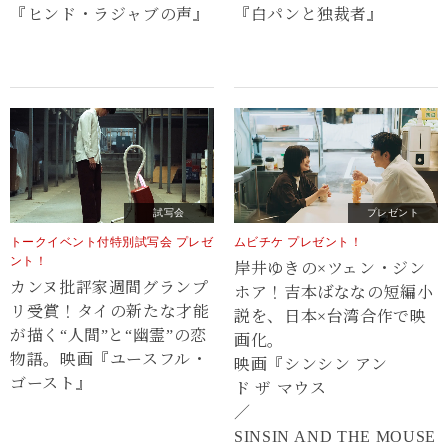
『ヒンド・ラジャブの声』
『白パンと独裁者』
試写会
プレゼント
トークイベント付特別試写会 プレゼ
ムビチケ プレゼント！
ント！
岸井ゆきの×ツェン・ジン
カンヌ批評家週間グランプ
ホア！吉本ばななの短編小
リ受賞！タイの新たな才能
説を、日本×台湾合作で映
が描く“⼈間”と“幽霊”の恋
画化。
物語。映画『ユースフル・
映画『シンシン アン
ゴースト』
ド ザ マウス
／
SINSIN AND THE MOUSE