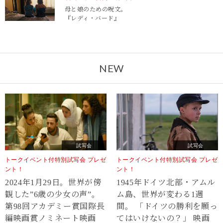
母と娘のための呪文。
『レディ・バード』
NEW
試写会
試写会
トークイベント付特別試写会 プレゼ
トークイベント付特別試写会 プレゼ
ント！
ント！
2024年1月29日。世界が傍
1945年ドイツ北部・アムル
観した”6歳の少女の声”。
ム島、世界が変わる1週
第98回アカデミー賞国際長
間。 「ドイツの勝利を願っ
編映画賞ノミネート映画
てはいけないの？」 映画