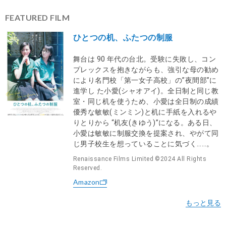
FEATURED FILM
ひとつの机、ふたつの制服
舞台は 90 年代の台北。受験に失敗し、コン
プレックスを抱きながらも、強引な母の勧め
により名門校「第一女子高校」の”夜間部”に
進学し た小愛(シャオアイ)。全日制と同じ教
室・同じ机を使うため、小愛は全日制の成績
優秀な敏敏(ミンミン)と机に手紙を入れるや
りとりから “机友(きゆう)”になる。ある日、
小愛は敏敏に制服交換を提案され、やがて同
じ男子校生を想っていることに気づく……。
Renaissance Films Limited ©️2024 All Rights
Reserved.
Amazon