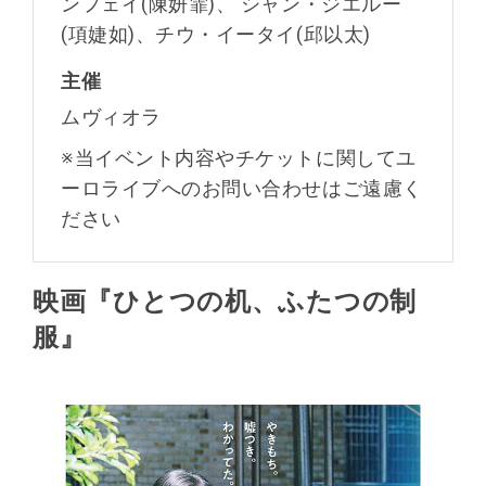
ンフェイ(陳妍霏)、 シャン・ジエルー
(項婕如)、チウ・イータイ(邱以太)
主催
ムヴィオラ
※当イベント内容やチケットに関してユ
ーロライブへのお問い合わせはご遠慮く
ださい
映画『ひとつの机、ふたつの制
服』