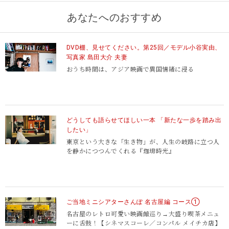
あなたへのおすすめ
DVD棚、見せてください。第25回／モデル小谷実由、
写真家 島田大介 夫妻
おうち時間は、アジア映画で異国情緒に浸る
どうしても語らせてほしい一本 「新たな一歩を踏み出
したい」
東京という大きな「生き物」が、
人生の岐路に立つ人
を静かにつつんでくれる『珈琲時光』
ご当地ミニシアターさんぽ 名古屋編 コース①
名古屋のレトロ可愛い映画館巡り→大盛り喫茶メニュ
ーに舌鼓！
【シネマスコーレ／コンパル メイチカ店】