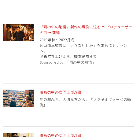
『雨の中の慾情』製作の裏側に迫る 〜プロデューサー
の目〜 前編
2019年秋〜2022月冬
片山慎三監督と「足りない何か」を求めてシナハン
へ。
企画立ち上げから、脚本完成まで
Sponsored by
『雨の中の慾情』
映画の中の女同士 第9回
年の離れた、大切な友だち。
『メタモルフォーゼの縁
側』
映画の中の女同士 第1回