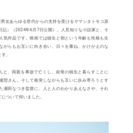
若男女あらゆる世代からの支持を受けるヤマシタトモコ原
記』（2024年6月7日公開）。人見知りな小説家と、そ
人気作品です。映画では槙生と朝という年齢も性格も生
ながらもお互いに向き合い、日々を重ね、かけがえのな
ます。
んと、両親を事故で亡くし、叔母の槙生と暮らすことに
瀬憩さん。そして衝突しながらも互いに歩み寄ろうとす
た瀬田なつき監督に、人と人のわかりあえなさや、それ
どについて伺いました。