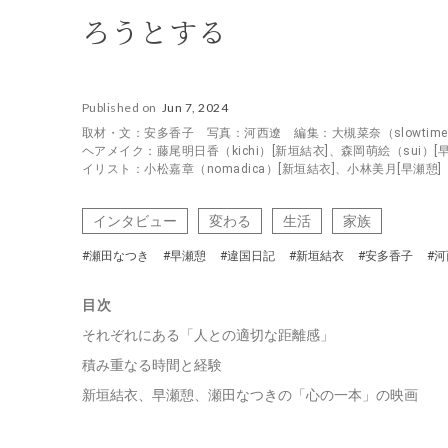
ろうとする
Published on
Jun 7, 2024
取材・文：安多香子 写真：河西遼 編集：大槻菜奈（slowtime 
ヘアメイク：藤尾明日香（kichi）[新垣結衣]、森岡萌絵（sui）[
イリスト：小松嘉章（nomadica）[新垣結衣]、小林美月[早瀬憩
インタビュー
変わる
生活
家族
#瀬田なつき
#早瀬憩
#違国日記
#新垣結衣
#安多香子
#
目次
それぞれにある「人との適切な距離感」
積み重なる時間と経験
新垣結衣、早瀬憩、瀬田なつきの「心の一本」の映画