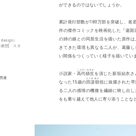
ができるのではないでしょうか。
累計発行部数が180万部を突破し、老
作の傑作コミックを映画化した『違国日
の姉の娘との同居生活を描いた原作は
design）
早瀬憩] スタ
きてきた環境も異なる二人が、葛藤し
]
い関係をつくっていく様子を描いてい
こうだい まきお
小説家・
高代槙生
を演じた新垣結衣さ
河西遼
たくみ あさ
なった15歳の
田汲朝
役に抜擢された早
る二人の感情の機微を繊細に映し出し
をも乗り越えて他人に寄り添うことな