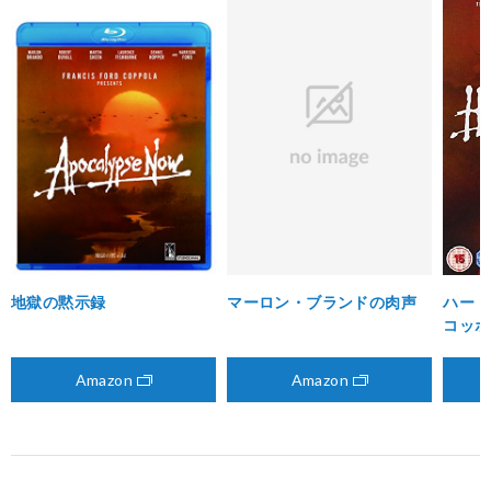
地獄の黙示録
マーロン・ブランドの肉声
ハート
コッポ
Amazon
Amazon