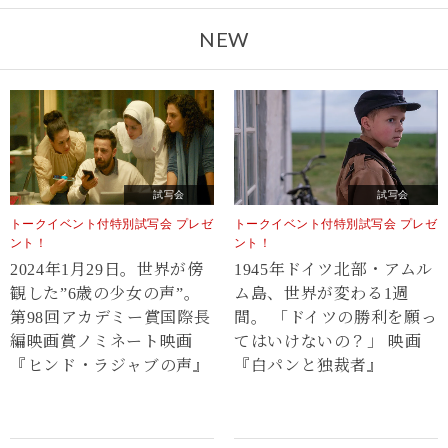
NEW
試写会
試写会
トークイベント付特別試写会 プレゼ
トークイベント付特別試写会 プレゼ
ント！
ント！
2024年1月29日。世界が傍
1945年ドイツ北部・アムル
観した”6歳の少女の声”。
ム島、世界が変わる1週
第98回アカデミー賞国際長
間。 「ドイツの勝利を願っ
編映画賞ノミネート映画
てはいけないの？」 映画
『ヒンド・ラジャブの声』
『白パンと独裁者』