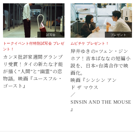
試写会
プレゼント
トークイベント付特別試写会 プレゼ
ムビチケ プレゼント！
ント！
岸井ゆきの×ツェン・ジン
カンヌ批評家週間グランプ
ホア！吉本ばななの短編小
リ受賞！タイの新たな才能
説を、日本×台湾合作で映
が描く“⼈間”と“幽霊”の恋
画化。
物語。映画『ユースフル・
映画『シンシン アン
ゴースト』
ド ザ マウス
／
SINSIN AND THE MOUSE
』