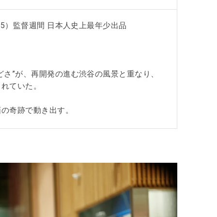
25）監督週間 日本人史上最年少出品
。
どさ”が、再開発の進む渋谷の風景と重なり、
されていた。
画の奇跡で動き出す。