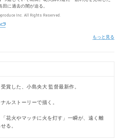
島田に過去の闇が迫る。
roduce Inc. All Rights Reserved.
n
を受賞した、小島央大 監督最新作。
ジナルストーリーで描く。
し「花火やマッチに火を灯す」一瞬が、遠く離
みせる。