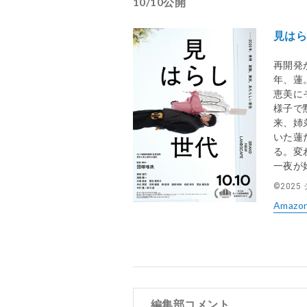
10/10公開
見は
再開発
年、蓮
恵美に
様子で
来、姉
いた蓮
る。変
一夜が
©︎202
Amazo
編集部コメント