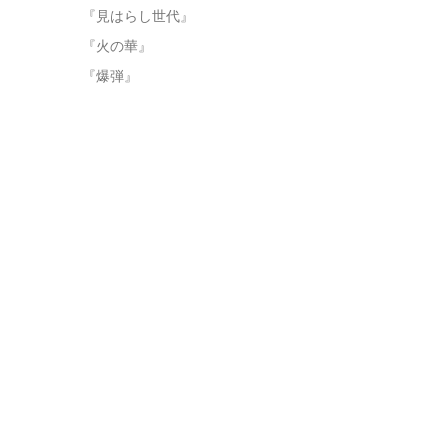
『見はらし世代』
『火の華』
『爆弾』