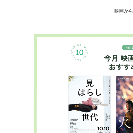
映画か
」