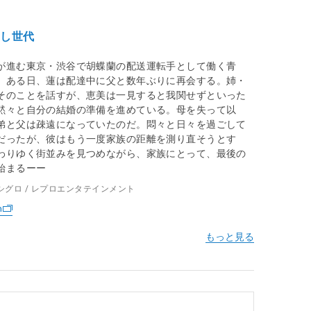
らし世代
が進む東京・渋谷で胡蝶蘭の配送運転手として働く青
。ある日、蓮は配達中に父と数年ぶりに再会する。姉・
そのことを話すが、恵美は一見すると我関せずといった
黙々と自分の結婚の準備を進めている。母を失って以
弟と父は疎遠になっていたのだ。悶々と日々を過ごして
だったが、彼はもう一度家族の距離を測り直そうとす
わりゆく街並みを見つめながら、家族にとって、最後の
始まるーー
5 シグロ / レプロエンタテインメント
n