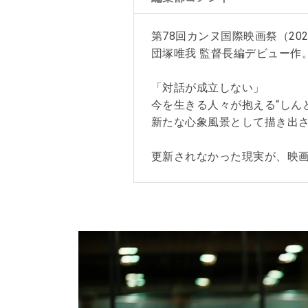
第78回カンヌ国際映画祭（20
団塚唯我 監督長編デビュー作
「対話が成立しない」
今を生きる人々が抱える“しん
新たな心象風景として描き出
更新されなかった現実が、映