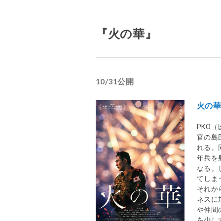
『火の華』
10/31公開
火の
PKO
官の島
れる。
年兵を
なる。
てしま
それか
ネスに
や仲間
を少し