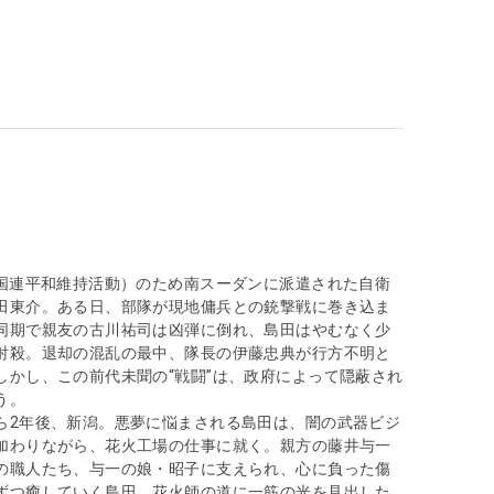
華
（国連平和維持活動）のため南スーダンに派遣された⾃衛
⽥東介。ある⽇、部隊が現地傭兵との銃撃戦に巻き込ま
同期で親友の古川祐司は凶弾に倒れ、島⽥はやむなく少
射殺。退却の混乱の最中、隊⻑の伊藤忠典が⾏⽅不明と
しかし、この前代未聞の“戦闘”は、政府によって隠蔽され
う。
ら2年後、新潟。悪夢に悩まされる島⽥は、闇の武器ビジ
加わりながら、花⽕⼯場の仕事に就く。親⽅の藤井与⼀
の職⼈たち、与⼀の娘・昭⼦に⽀えられ、⼼に負った傷
ずつ癒していく島田。花火師の道に一筋の光を⾒出した