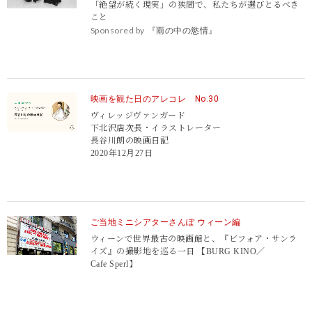
「絶望が続く現実」の狭間で、私たちが選びとるべき
こと
Sponsored by
『雨の中の慾情』
映画を観た日のアレコレ No.30
ヴィレッジヴァンガード
下北沢店次長・イラストレーター
長谷川朗の映画日記
2020年12月27日
ご当地ミニシアターさんぽ ウィーン編
ウィーンで世界最古の映画館と、『ビフォア・サンラ
イズ』の撮影地を巡る一日 【BURG KINO／
Cafe Sperl】