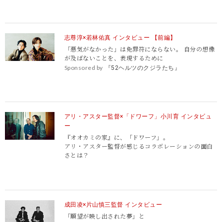
志尊淳×若林佑真 インタビュー 【前編】
「悪気がなかった」は免罪符にならない。 自分の想像
が及ばないことを、表現するために
Sponsored by
『52ヘルツのクジラたち』
アリ・アスター監督×「ドワーフ」小川育 インタビュ
ー
『オオカミの家』に、「ドワーフ」。
アリ・アスター監督が感じるコラボレーションの面白
さとは？
成田凌×片山慎三監督 インタビュー
「願望が映し出された夢」と