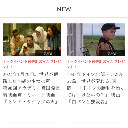
NEW
試写会
試写会
トークイベント付特別試写会 プレゼ
トークイベント付特別試写会 プレゼ
ント！
ント！
2024年1月29日。世界が傍
1945年ドイツ北部・アムル
観した”6歳の少女の声”。
ム島、世界が変わる1週
第98回アカデミー賞国際長
間。 「ドイツの勝利を願っ
編映画賞ノミネート映画
てはいけないの？」 映画
『ヒンド・ラジャブの声』
『白パンと独裁者』