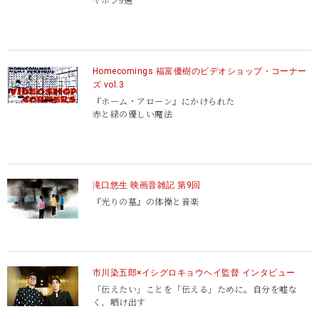
ヤホン9選
Homecomings 福富優樹のビデオショップ・コーナー
ズ vol.3
『ホーム・アローン』にかけられた
赤と緑の優しい魔法
滝口悠生 映画音雑記 第9回
『光りの墓』の体操と音楽
市川染五郎×イシグロキョウヘイ監督 インタビュー
「伝えたい」ことを「伝える」ために。自分を嘘な
く、晒け出す