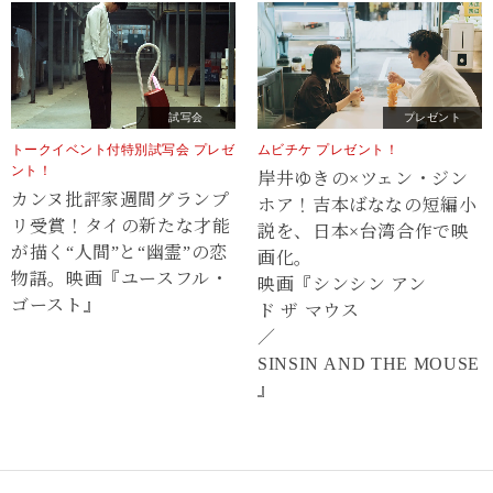
試写会
プレゼント
トークイベント付特別試写会 プレゼ
ムビチケ プレゼント！
ント！
岸井ゆきの×ツェン・ジン
カンヌ批評家週間グランプ
ホア！吉本ばななの短編小
リ受賞！タイの新たな才能
説を、日本×台湾合作で映
が描く“⼈間”と“幽霊”の恋
画化。
物語。映画『ユースフル・
映画『シンシン アン
ゴースト』
ド ザ マウス
／
SINSIN AND THE MOUSE
』