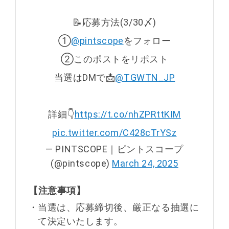
📝応募方法(3/30〆)
①
@pintscope
をフォロー
②このポストをリポスト
当選はDMで📩
@TGWTN_JP
詳細👇
https://t.co/nhZPRttKIM
pic.twitter.com/C428cTrYSz
— PINTSCOPE｜ピントスコープ
(@pintscope)
March 24, 2025
【注意事項】
・
当選は、応募締切後、厳正なる抽選に
て決定いたします。