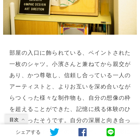
部屋の入口に飾られている、ペイントされた
一枚のシャツ。小濱さんと兼ねてから親交が
あり、かつ尊敬し、信頼し合っている一人の
アーティストと、よりお互いを深め合いなが
らつくった様々な制作物も、自分の想像の枠
を超えることができた、記憶に残る体験のひ
とつだったそうです。自分の深層と向き合っ
目次
て表現を続けることの難しさと、それを形に
シェアする