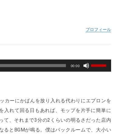
ボ
00:00
リ
ュ
ー
ム
調
ロッカーにかばんを放り入れる代わりにエプロンを
節
を入れて回る日もあれば、モップを片手に簡単に
に
って、それまで3分の2くらいの明るさだった店内
は
上
なるとBGMが鳴る。僕はバックルームで、大小い
下