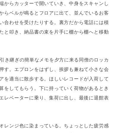
端からカッターで開いていき、中身をスキャンし
矢
からベルが鳴るとフロアに出て、並んでいるお客
印
キ
い合わせを受けたりする。裏方だから電話には積
jp/product/321906000579/
ー
たと叩き、納品書の束を片手に棚から棚へと移動
を
使
っ
て
、引き継ぎの簡単なメモを夕方に来る同僚のロッカ
く
押す。エプロンをはずし、挨拶も兼ねて小さな会
だ
さ
アを適当に散歩する。ほしいレコードが入荷して
い。
算をしてもらう。下に持っていく荷物があるとき
エレベーターに乗り、集荷に出し、最後に退館表
オレンジ色に染まっている。ちょっとした疲労感