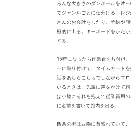
ろんな大きさのダンボールを片っ
@pizzaplanet_hom
てジャンルごとに仕分ける。レジ
@fukutomimurray
さんのお会計をしたり、予約や問
https://www.kadokawa.co.
極的に出る。キーボードをかたか
する。
15時になったら作業台を片付け
ーに貼り付けて、タイムカードを
話をあちらこちらでしながらフロ
いるときは、先輩に声をかけて精
は小脇にそれを抱えて従業員用の
に名前を書いて館内を出る。
四条の街は西陽に黄昏れていて、