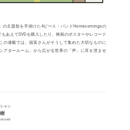
主題歌を手掛けた4ピース・バンドHomecomingsの
もあえてDVDを購入したり、映画のポスターやレコード
この連載では、福富さんがそうして集めた大切なものに
シアタールーム」から広がる世界の「声」に耳を澄ませ
ジシャン
優樹
kutomi