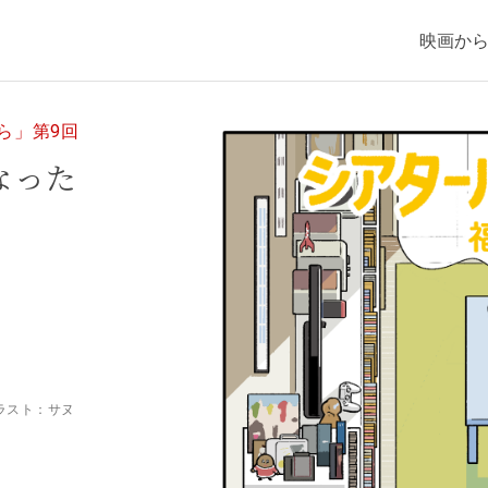
映画か
から」第9回
なった
イラスト：サヌ