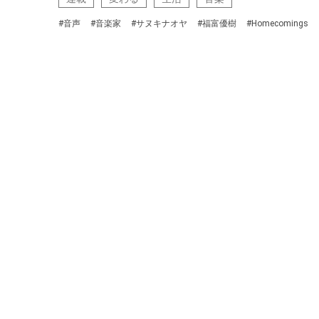
#音声
#音楽家
#サヌキナオヤ
#福富優樹
#Homecomings