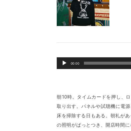
音
00:00
声
プ
レ
朝10時。タイムカードを押し、
ー
取り出す。パネルや試聴機に電源
ヤ
床を掃除する日もある。朝礼があ
ー
の照明がぱっとつき、開店時間に
http://homecomings.jp/