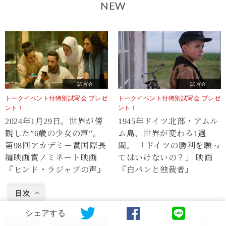
NEW
試写会
試写会
トークイベント付特別試写会 プレゼ
トークイベント付特別試写会 プレゼ
ント！
ント！
2024年1月29日。世界が傍
1945年ドイツ北部・アムル
観した”6歳の少女の声”。
ム島、世界が変わる1週
第98回アカデミー賞国際長
間。 「ドイツの勝利を願っ
編映画賞ノミネート映画
てはいけないの？」 映画
『ヒンド・ラジャブの声』
『白パンと独裁者』
目次
シェアする