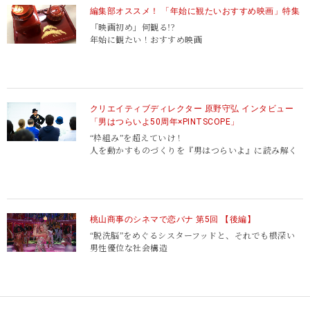
編集部オススメ！ 「年始に観たいおすすめ映画」特集
「映画初め」何観る!?
年始に観たい！おすすめ映画
クリエイティブディレクター 原野守弘 インタビュー
「男はつらいよ50周年×PINTSCOPE」
“枠組み”を超えていけ！
人を動かすものづくりを『男はつらいよ』に読み解く
桃山商事のシネマで恋バナ 第5回 【後編】
“脱洗脳”をめぐるシスターフッドと、それでも根深い
男性優位な社会構造