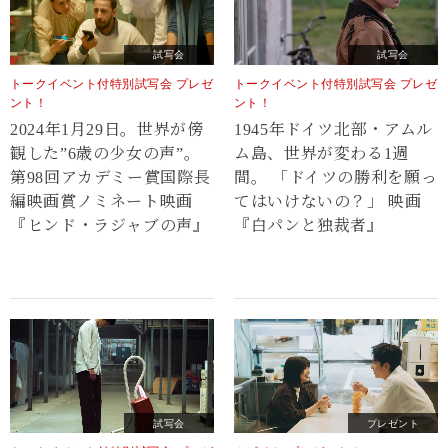
試写会
試写会
トークイベント付特別試写会 プレゼ
トークイベント付特別試写会 プレゼ
ント！
ント！
2024年1月29日。世界が傍
1945年ドイツ北部・アムル
観した”6歳の少女の声”。
ム島、世界が変わる1週
第98回アカデミー賞国際長
間。 「ドイツの勝利を願っ
編映画賞ノミネート映画
てはいけないの？」 映画
『ヒンド・ラジャブの声』
『白パンと独裁者』
試写会
プレゼント