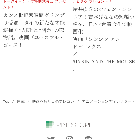
トークイベント付特別試写会 プレゼ
ムビチケ プレゼント！
ント！
岸井ゆきの×ツェン・ジン
カンヌ批評家週間グランプ
ホア！吉本ばななの短編小
リ受賞！タイの新たな才能
説を、日本×台湾合作で映
が描く“⼈間”と“幽霊”の恋
画化。
物語。映画『ユースフル・
映画『シンシン アン
ゴースト』
ド ザ マウス
／
SINSIN AND THE MOUSE
』
Top
/
連載
/
映画を観た日のアレコレ
/
アニメーションディレクター・イ