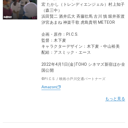
宏 たかし（トレンディエンジェル）村上知⼦
（森三中）
浜⽥賢⼆ 酒井広⼤ ⻫藤壮⾺ 古川 慎 堀井茶渡
汐宮あまね 神楽千歌 ⻁島貴明 METEOR
企画・原作：P.I.C.S.
監督：⽊下⻨
キャラクターデザイン：⽊下⻨・中⼭裕美
配給：アスミック・エース
2022年4月1日(金)TOHO シネマズ新宿ほか全
国公開
©P.I.C.S. / 映画⼩⼾川交通パートナーズ
Amazon