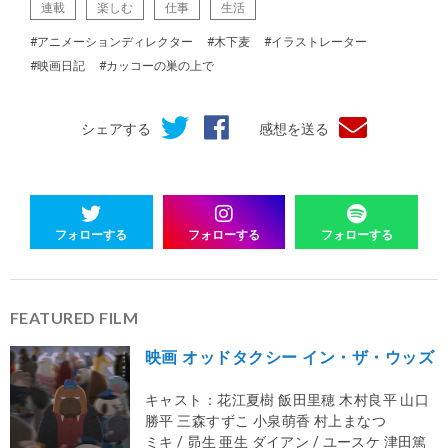
連載
楽しむ
仕事
生活
#アニメーションディレクター
#木下麦
#イラストレーター
#映画日記
#カッコーの巣の上で
シェアする
感想を送る
フォローする
フォローする
フォローする
FEATURED FILM
映画 オッドタクシー イン・ザ・ウッズ
キャスト：花江夏樹 飯⽥⾥穂 ⽊村良平 ⼭⼝
勝平 三森すずこ ⼩泉萌⾹ 村上まなつ
ミキ / 昴⽣ 亜⽣ ダイアン / ユースケ 津⽥篤