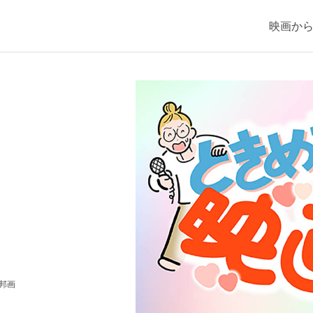
映画か
#邦画