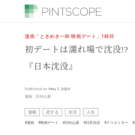
漫画「ときめき一杯 映画デート」1杯目
初デートは濡れ場で沈没!?
『日本沈没』
Published on
May 7, 2020
漫画：日向山葵
連載
恋する
生活
人生
#漫画
#映画デート
#日向山葵
#日本沈没
#クリエイター