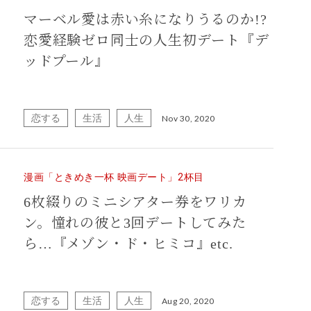
マーベル愛は赤い糸になりうるのか!?
恋愛経験ゼロ同士の人生初デート『デ
ッドプール』
恋する
生活
人生
Nov 30, 2020
漫画「ときめき一杯 映画デート」2杯目
6枚綴りのミニシアター券をワリカ
ン。憧れの彼と3回デートしてみた
ら…『メゾン・ド・ヒミコ』etc.
恋する
生活
人生
Aug 20, 2020