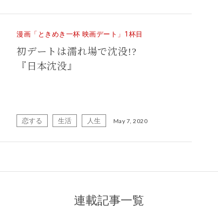
漫画「ときめき一杯 映画デート」1杯目
初デートは濡れ場で沈没!?
『日本沈没』
恋する
生活
人生
May 7, 2020
連載記事一覧