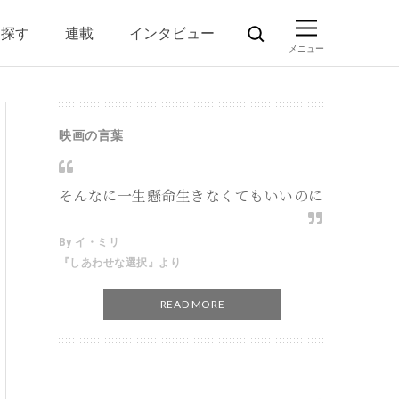
ら探す
連載
インタビュー
映画の言葉
そんなに一生懸命生きなくてもいいのに
By イ・ミリ
『しあわせな選択』より
READ MORE