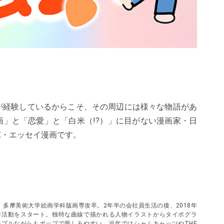
が経験しているからこそ、その周辺には様々な物語があ
」と「恋愛」と「白米（!?）」に目がない漫画家・日
ポ・エッセイ漫画です。
身。多摩美術大学絵画学科版画専攻卒。2年半の会社員生活の後、2018年
作活動をスタート。独特な曲線で描かれる人物イラストからタイポグラ
プルながらもポップで親しみやすい。近年ではシャムキャッツやTHE