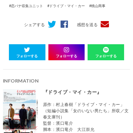
#恋バナ収集ユニット
#ドライブ・マイ・カー
#桃山商事
シェアする
感想を送る
フォローする
フォローする
フォローする
INFORMATION
『ドライブ・マイ・カー』
原作：村上春樹「ドライブ・マイ・カー」
（短編小説集「女のいない男たち」所収／文
春文庫刊）
監督：濱口竜介
脚本：濱口竜介 大江崇允