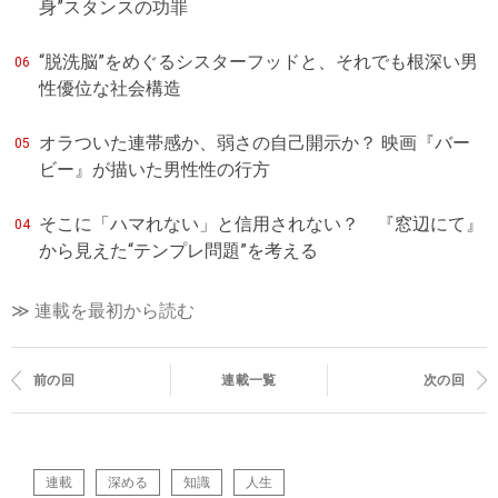
身”スタンスの功罪
“脱洗脳”をめぐるシスターフッドと、それでも根深い男
06
性優位な社会構造
オラついた連帯感か、弱さの自己開示か？ 映画『バー
05
ビー』が描いた男性性の行方
そこに「ハマれない」と信用されない？ 『窓辺にて』
04
から見えた“テンプレ問題”を考える
≫ 連載を最初から読む
前の回
連載一覧
次の回
連載
深める
知識
人生