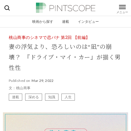
映画から探す
連載
インタビュー
桃山商事のシネマで恋バナ 第2回 【前編】
妻の浮気より、恐ろしいのは“凪”の崩
壊？ 『ドライブ・マイ・カー』が描く男
性性
Published on
Mar 29, 2022
文：桃山商事
連載
深める
知識
人生