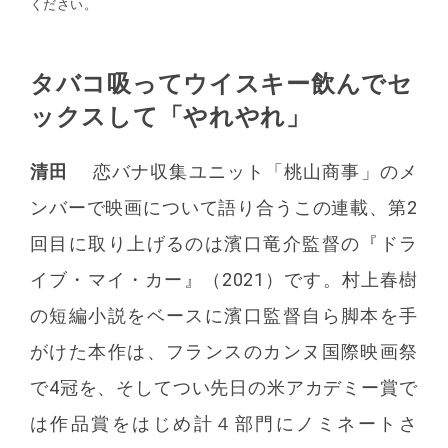
ください。
タバコ吸ってウイスキー飲んで
セ
https://open.spotify.com/show/4CFYwK1OjR5LwVVvHQecer
ックスして「やれやれ」
清田
恋バナ収集ユニット「桃山商事」のメ
ンバーで映画について語り合うこの連載、第2
回目に取り上げるのは濱口竜介監督の『ドラ
イブ・マイ・カー』（2021）です。村上春樹
の短編小説をベースに濱口監督自ら脚本を手
がけた本作は、フランスのカンヌ国際映画祭
で4冠を、そしてつい先日の米アカデミー賞で
は作品賞をはじめ計４部門にノミネートさ