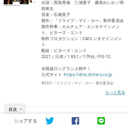
出演：西島秀俊 三浦透子 霧島れいか／岡
田将生
音楽：石橋英子
製作：『ドライブ・マイ・カー』製作委員会
製作幹事：カルチュア・エンタテインメン
ト、ビターズ・エンド
制作プロダクション：C&Iエンタテインメン
ト
配給：ビターズ・エンド
2021／日本／1.85:1／179分／PG-12
全国超ロングラン上映中！
公式サイト:
https://dmc.bitters.co.jp
©️2021『ドライブ・マイ・カー』製作委員会
かふく
おと
目次
PROFILE
シェアする