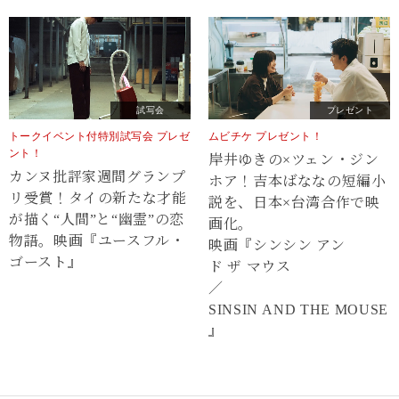
試写会
プレゼント
トークイベント付特別試写会 プレゼ
ムビチケ プレゼント！
ント！
岸井ゆきの×ツェン・ジン
カンヌ批評家週間グランプ
ホア！吉本ばななの短編小
リ受賞！タイの新たな才能
説を、日本×台湾合作で映
が描く“⼈間”と“幽霊”の恋
画化。
物語。映画『ユースフル・
映画『シンシン アン
ゴースト』
ド ザ マウス
／
SINSIN AND THE MOUSE
』