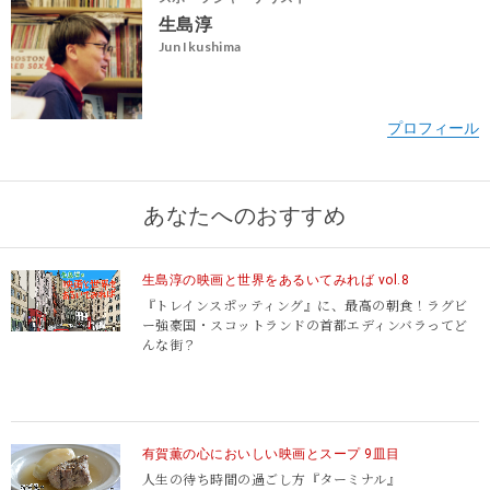
生島淳
Jun Ikushima
あなたへのおすすめ
生島淳の映画と世界をあるいてみれば vol.8
『トレインスポッティング』に、最高の朝食！ラグビ
ー強豪国・スコットランドの首都エディンバラってど
んな街？
有賀薫の心においしい映画とスープ 9皿目
人生の待ち時間の過ごし方
『ターミナル』