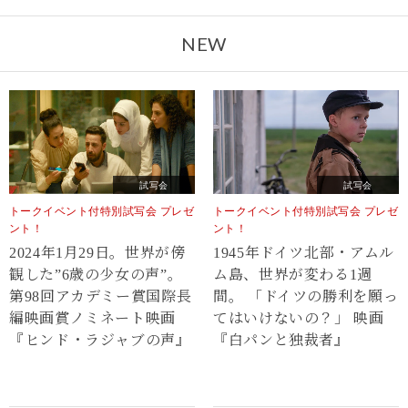
NEW
試写会
試写会
トークイベント付特別試写会 プレゼ
トークイベント付特別試写会 プレゼ
ント！
ント！
2024年1月29日。世界が傍
1945年ドイツ北部・アムル
観した”6歳の少女の声”。
ム島、世界が変わる1週
第98回アカデミー賞国際長
間。 「ドイツの勝利を願っ
編映画賞ノミネート映画
てはいけないの？」 映画
『ヒンド・ラジャブの声』
『白パンと独裁者』