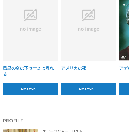
巴里の空の下セーヌは流れ
アメリカの夜
アデル
る
Amazon
Amazon
PROFILE
スポーツジャーナリスト