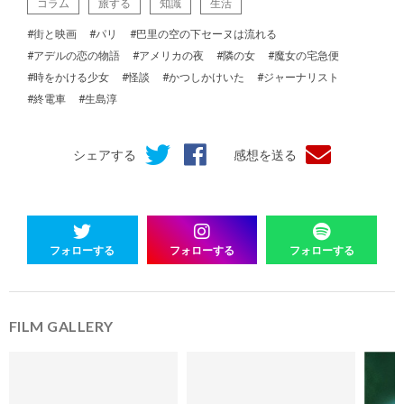
コラム
旅する
知識
生活
#街と映画
#パリ
#巴里の空の下セーヌは流れる
#アデルの恋の物語
#アメリカの夜
#隣の女
#魔女の宅急便
#時をかける少女
#怪談
#かつしかけいた
#ジャーナリスト
#終電車
#生島淳
シェアする
感想を送る
フォローする
フォローする
フォローする
FILM GALLERY