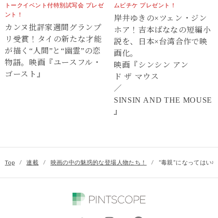
トークイベント付特別試写会 プレゼ
ムビチケ プレゼント！
ント！
岸井ゆきの×ツェン・ジン
カンヌ批評家週間グランプ
ホア！吉本ばななの短編小
リ受賞！タイの新たな才能
説を、日本×台湾合作で映
が描く“⼈間”と“幽霊”の恋
画化。
物語。映画『ユースフル・
映画『シンシン アン
ゴースト』
ド ザ マウス
／
SINSIN AND THE MOUSE
』
Top
/
連載
/
映画の中の魅惑的な登場人物たち！
/
“毒親”になってはい