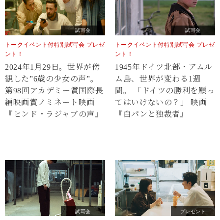
試写会
試写会
トークイベント付特別試写会 プレゼ
トークイベント付特別試写会 プレゼ
ント！
ント！
2024年1月29日。世界が傍
1945年ドイツ北部・アムル
観した”6歳の少女の声”。
ム島、世界が変わる1週
第98回アカデミー賞国際長
間。 「ドイツの勝利を願っ
編映画賞ノミネート映画
てはいけないの？」 映画
『ヒンド・ラジャブの声』
『白パンと独裁者』
試写会
プレゼント