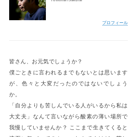
皆さん、お元気でしょうか？
僕ごときに言われるまでもないとは思います
が、色々と大変だったのではないでしょう
http://www.mc-r.com/
か。
「自分よりも苦しんでいる人がいるから私は
大丈夫」なんて言いながら酸素の薄い場所で
我慢していませんか？ ここまで生きてくると