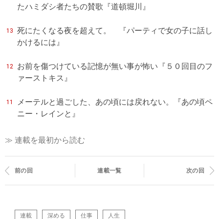
たハミダシ者たちの賛歌『道頓堀川』
死にたくなる夜を超えて。 『パーティで女の子に話し
13
かけるには』
お前を傷つけている記憶が無い事が怖い『５０回目のフ
12
ァーストキス』
メーテルと過ごした、あの頃には戻れない。『あの頃ペ
11
ニー・レインと』
≫ 連載を最初から読む
前の回
連載一覧
次の回
連載
深める
仕事
人生