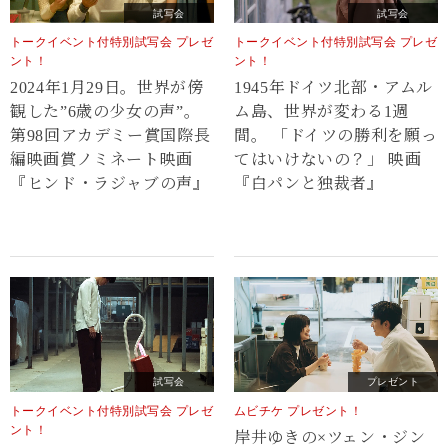
試写会
試写会
トークイベント付特別試写会 プレゼ
トークイベント付特別試写会 プレゼ
ント！
ント！
2024年1月29日。世界が傍
1945年ドイツ北部・アムル
観した”6歳の少女の声”。
ム島、世界が変わる1週
第98回アカデミー賞国際長
間。 「ドイツの勝利を願っ
編映画賞ノミネート映画
てはいけないの？」 映画
『ヒンド・ラジャブの声』
『白パンと独裁者』
試写会
プレゼント
トークイベント付特別試写会 プレゼ
ムビチケ プレゼント！
ント！
岸井ゆきの×ツェン・ジン