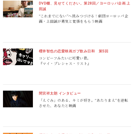
DVD棚、見せてください。第28回／ヨーロッパ企画 上
田誠
“これまでにない”へ挑みつづける！劇団ヨーロッパ企
http://www.mc-r.com/
画・上田誠が勇気と覚悟をもらう映画
櫻井智也の恋愛映画ガブ飲み日和 第5回
コンビーフみたいに可愛い君。
『マイ・プレシャス・リスト』
間宮祥太朗 インタビュー
「えぐみ」のある、キミが好き。
“あたりまえ”を逆転
させた、あなたと映画