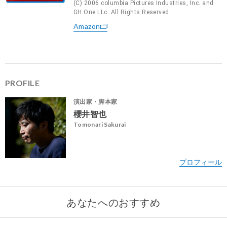
(C) 2006 columbia Pictures Industries, Inc. and
GH One LLc. All Rights Reserved.
Amazon
PROFILE
演出家・脚本家
櫻井智也
Tomonari Sakurai
あなたへのおすすめ