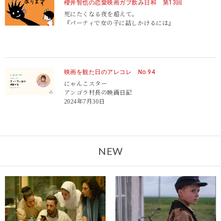
櫻井智也の恋愛映画ガブ飲み日和 第13回
死にたくなる夜を超えて。
『パーティで女の子に話しかけるには』
映画を観た日のアレコレ No.94
にゃんこスター
アンゴラ村長の映画日記
2024年7月30日
NEW