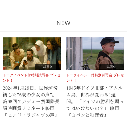
NEW
試写会
試写会
トークイベント付特別試写会 プレゼ
トークイベント付特別試写会 プレゼ
ント！
ント！
2024年1月29日。世界が傍
1945年ドイツ北部・アムル
観した”6歳の少女の声”。
ム島、世界が変わる1週
第98回アカデミー賞国際長
間。 「ドイツの勝利を願っ
編映画賞ノミネート映画
てはいけないの？」 映画
『ヒンド・ラジャブの声』
『白パンと独裁者』