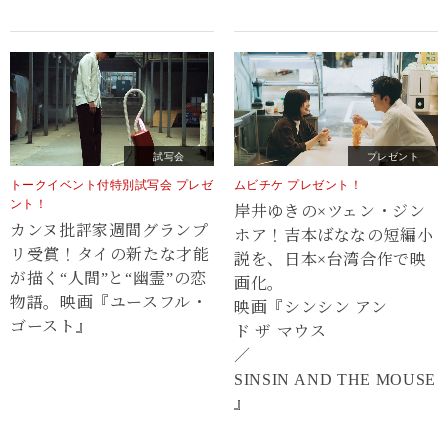
試写会
プレゼント
トークイベント付特別試写会 プレゼ
ムビチケ プレゼント！
ント！
岸井ゆきの×ツェン・ジン
カンヌ批評家週間グランプ
ホア！吉本ばななの短編小
リ受賞！タイの新たな才能
説を、日本×台湾合作で映
が描く“⼈間”と“幽霊”の恋
画化。
物語。映画『ユースフル・
映画『シンシン アン
ゴースト』
ド ザ マウス
／
SINSIN AND THE MOUSE
』