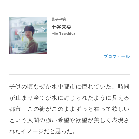
菓子作家
土谷未央
Mio Tsuchiya
子供の頃なぜか水中都市に憧れていた。時間
が止まり全てが水に封じられたように見える
都市。この街がこのままずっと在って欲しい
http://cineca.si
という人間の強い希望や欲望が美しく表現さ
@cineca
れたイメージだと思った。