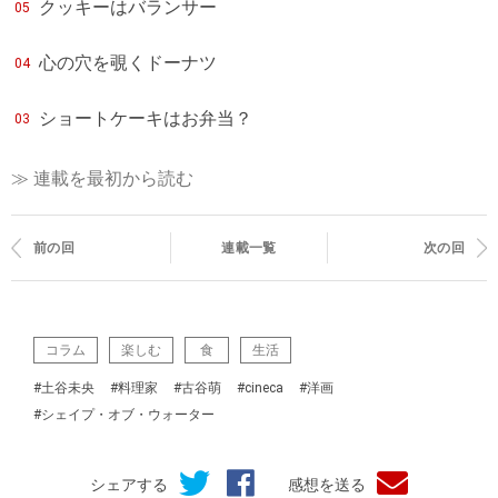
クッキーはバランサー
05
心の穴を覗くドーナツ
04
ショートケーキはお弁当？
03
≫ 連載を最初から読む
前の回
連載一覧
次の回
コラム
楽しむ
食
生活
#土谷未央
#料理家
#古谷萌
#cineca
#洋画
#シェイプ・オブ・ウォーター
シェアする
感想を送る