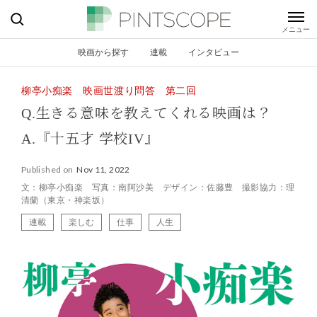
映画から探す
連載
インタビュー
柳亭小痴楽 映画世渡り問答 第二回
Q.生きる意味を教えてくれる映画は？
A.『十五才 学校IV』
Published on
Nov 11, 2022
文：柳亭小痴楽 写真：南阿沙美 デザイン：佐藤豊 撮影協力：理
清蘭（東京・神楽坂）
連載
楽しむ
仕事
人生