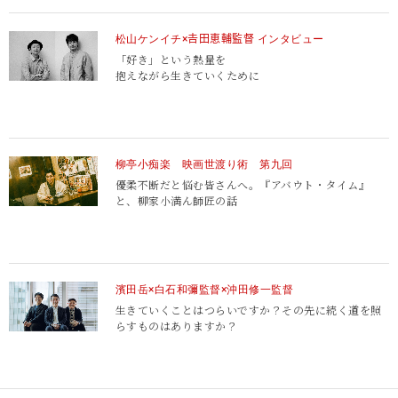
松山ケンイチ×𠮷田恵輔監督 インタビュー
「好き」という熱量を
抱えながら生きていくために
柳亭小痴楽 映画世渡り術 第九回
優柔不断だと悩む皆さんへ。
『アバウト・タイム』
と、柳家小満ん師匠の話
濱田岳×白石和彌監督×沖田修一監督
生きていくことはつらいですか？
その先に続く道を照
らすものはありますか？