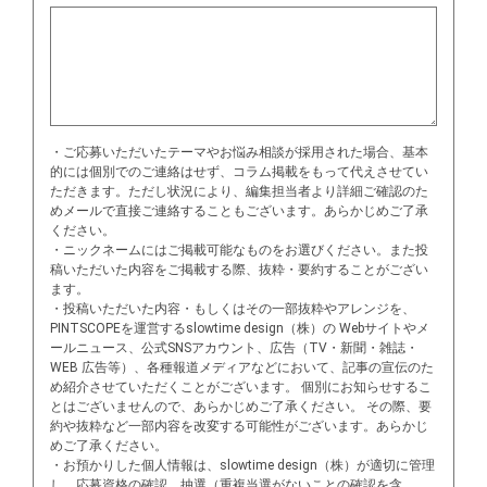
・ご応募いただいたテーマやお悩み相談が採用された場合、基本
的には個別でのご連絡はせず、コラム掲載をもって代えさせてい
ただきます。ただし状況により、編集担当者より詳細ご確認のた
めメールで直接ご連絡することもございます。あらかじめご了承
ください。
・ニックネームにはご掲載可能なものをお選びください。また投
稿いただいた内容をご掲載する際、抜粋・要約することがござい
ます。
・投稿いただいた内容・もしくはその⼀部抜粋やアレンジを、
PINTSCOPEを運営するslowtime design（株）の Webサイトやメ
ールニュース、公式SNSアカウント、広告（TV・新聞・雑誌・
WEB 広告等）、各種報道メディアなどにおいて、記事の宣伝のた
め紹介させていただくことがございます。 個別にお知らせするこ
とはございませんので、あらかじめご了承ください。 その際、要
約や抜粋など⼀部内容を改変する可能性がございます。あらかじ
めご了承ください。
・お預かりした個⼈情報は、slowtime design（株）が適切に管理
し、応募資格の確認、抽選（重複当選がないことの確認を含