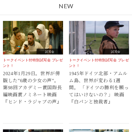
NEW
試写会
試写会
トークイベント付特別試写会 プレゼ
トークイベント付特別試写会 プレゼ
ント！
ント！
2024年1月29日。世界が傍
1945年ドイツ北部・アムル
観した”6歳の少女の声”。
ム島、世界が変わる1週
第98回アカデミー賞国際長
間。 「ドイツの勝利を願っ
編映画賞ノミネート映画
てはいけないの？」 映画
『ヒンド・ラジャブの声』
『白パンと独裁者』