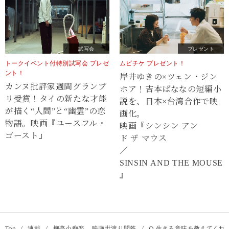
試写会
プレゼント
トークイベント付特別試写会 プレゼ
ムビチケ プレゼント！
ント！
岸井ゆきの×ツェン・ジン
カンヌ批評家週間グランプ
ホア！吉本ばななの短編小
リ受賞！タイの新たな才能
説を、日本×台湾合作で映
が描く“⼈間”と“幽霊”の恋
画化。
物語。映画『ユースフル・
映画『シンシン アン
ゴースト』
ド ザ マウス
／
SINSIN AND THE MOUSE
』
Top
/
連載
/
柳亭小痴楽 映画世渡り問答
/
Q.生きる意味を教えてくれる