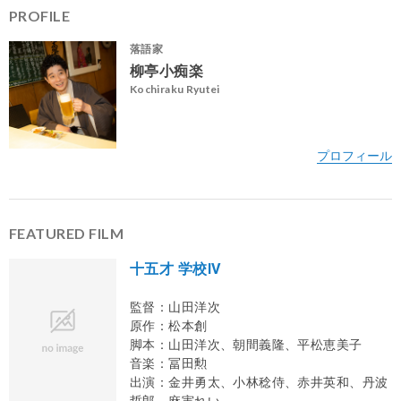
PROFILE
落語家
柳亭小痴楽
Kochiraku Ryutei
FEATURED FILM
十五才 学校IV
監督：山田洋次
@kochiraku
原作：松本創
@kochiraku_ryutei
脚本：山田洋次、朝間義隆、平松恵美子
音楽：冨田勲
出演：金井勇太、小林稔侍、赤井英和、丹波
哲郎、麻実れい