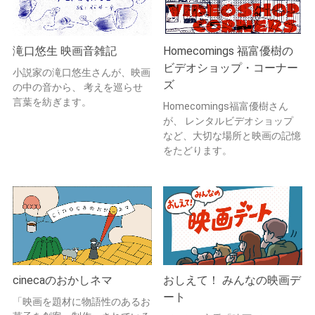
滝口悠生 映画音雑記
Homecomings 福富優樹の
ビデオショップ・コーナー
小説家の滝口悠生さんが、映画
ズ
の中の音から、 考えを巡らせ
言葉を紡ぎます。
Homecomings福富優樹さん
が、 レンタルビデオショップ
など、大切な場所と映画の記憶
をたどります。
cinecaのおかしネマ
おしえて！ みんなの映画デ
ート
「映画を題材に物語性のあるお