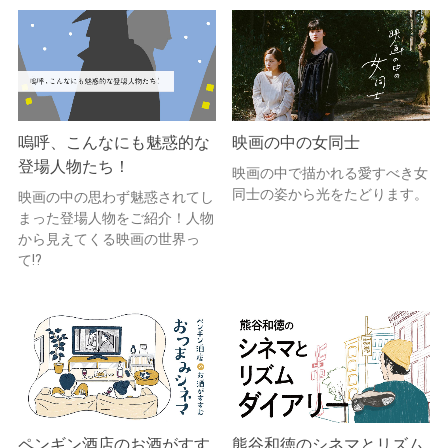
嗚呼、こんなにも魅惑的な
映画の中の女同士
登場人物たち！
映画の中で描かれる愛すべき女
同士の姿から光をたどります。
映画の中の思わず魅惑されてし
まった登場人物をご紹介！人物
から見えてくる映画の世界っ
て!?
ペンギン酒店のお酒がすす
熊谷和徳のシネマとリズム