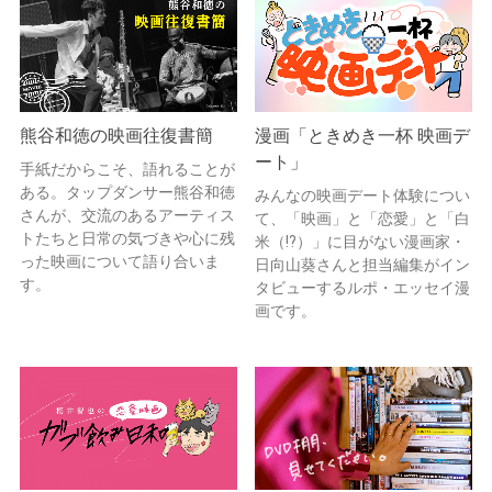
熊谷和徳の映画往復書簡
漫画「ときめき一杯 映画デ
ート」
手紙だからこそ、語れることが
ある。タップダンサー熊谷和徳
みんなの映画デート体験につい
さんが、交流のあるアーティス
て、「映画」と「恋愛」と「白
トたちと日常の気づきや心に残
米（!?）」に目がない漫画家・
った映画について語り合いま
日向山葵さんと担当編集がイン
す。
タビューするルポ・エッセイ漫
画です。