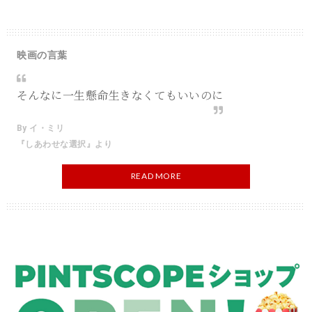
映画の言葉
そんなに一生懸命生きなくてもいいのに
By イ・ミリ
『しあわせな選択』より
READ MORE