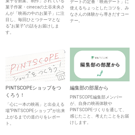
菓子を創案、制作」されている
デートの定番「映画デート」に
菓子作家・cinecaの土谷未央さ
使えるちょっとしたコツを、み
んが「映画の中のお菓子」に注
なさんの体験から導きだすコー
目し、毎回ひとつテーマとな
ナー。
る“お菓子”の話をお届けしま
す。
PINTSCOPEショップをつ
編集部の部屋から
くろう！
PINTSCOPE編集部メンバー
が、自身の映画体験や
「心に一本の映画」と出会える
PINTSCOPEづくりを通して、
場“PINTSCOPEショップ”が出来
感じたこと、考えたことをお届
上がるまでの道のりをレポー
けします。
ト。