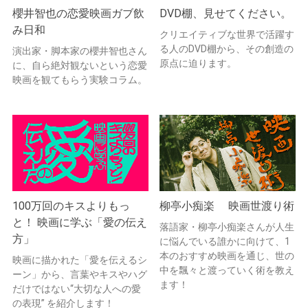
櫻井智也の恋愛映画ガブ飲
DVD棚、見せてください。
み日和
クリエイティブな世界で活躍す
る人のDVD棚から、その創造の
演出家・脚本家の櫻井智也さん
原点に迫ります。
に、自ら絶対観ないという恋愛
映画を観てもらう実験コラム。
100万回のキスよりもっ
柳亭小痴楽 映画世渡り術
と！ 映画に学ぶ「愛の伝え
落語家・柳亭小痴楽さんが人生
方」
に悩んでいる誰かに向けて、1
本のおすすめ映画を通じ、世の
映画に描かれた「愛を伝えるシ
中を飄々と渡っていく術を教え
ーン」から、言葉やキスやハグ
ます！
だけではない“大切な人への愛
の表現” を紹介します！