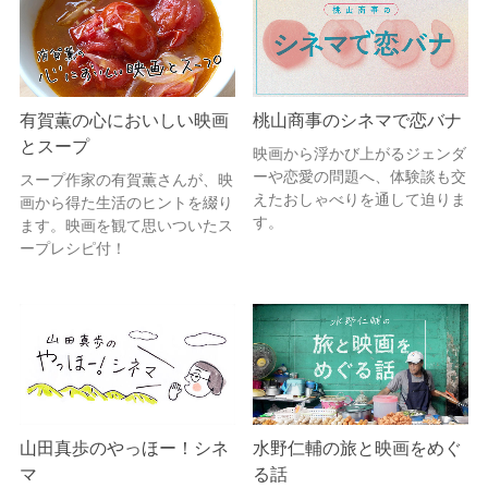
有賀薫の心においしい映画
桃山商事のシネマで恋バナ
とスープ
映画から浮かび上がるジェンダ
ーや恋愛の問題へ、体験談も交
スープ作家の有賀薫さんが、映
えたおしゃべりを通して迫りま
画から得た生活のヒントを綴り
す。
ます。映画を観て思いついたス
ープレシピ付！
山田真歩のやっほー！シネ
水野仁輔の旅と映画をめぐ
マ
る話