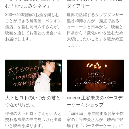
む「おつまみシネマ」
ダイアリー
300〜400種類のお酒を楽しむ
世界で活躍するタップダンサー
ことができる居酒屋「ペンギン
熊谷和徳さんが、拠点であるニ
酒店」を営む岡田六平さんが、
ューヨークと日本から、映画と
映画を通してお酒との出会いを
日常から「変化の中を進むため
お届けします。
大切にしたいこと」を確かめ直
します。
大下ヒロトのいつかの君と
cineca 土谷未央のバースデ
つながりたい。
ーケーキショップ
俳優の大下ヒロトさんが、人と
「cineca」を展開するお菓子作
交わる風景の中で見つけた出逢
家の土谷未央さんが、映画に登
いと映画を綴ります。
場する「バースデーケーキ」に