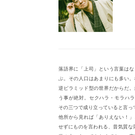
落語界に「上司」という言葉はな
https://kochiraku.ryu-tei.com/
ぶ。その人口はあまりにも多い。
@kochiraku
逆ピラミッド型の世界だからだ。
@kochiraku_ryutei
う事が絶対。セクハラ・モラハラ
その三つで成り立っていると言っ
他所から見れば「ありえない！」
せずにものを言われる、昔気質な