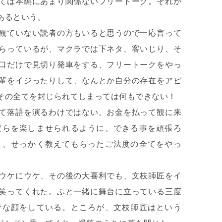
ては本編にあまり関係ないフリートーク。それが
あるという。
観ていない読者の方もいると思うので一応言って
らっているが、マクラでは下ネタ、客いじり、そ
口だけで見切り発車をする、フリートークをやっ
輩をイジったりして、なんとか自分の存在をアピ
その全てを封じられてしまっては何もできない！
て落語を演るわけではない。お金を払って観に来
彼らを楽しませられるように、できる事を頑張ろ
と、せっかく教えてもらったご法度の全てをやっ
ウケにウケ、その後の大喜利でも、文枝師匠をイ
笑ってくれた。ふと一緒に舞台に立っている三度
青な顔をしている。ところが、文枝師匠はという