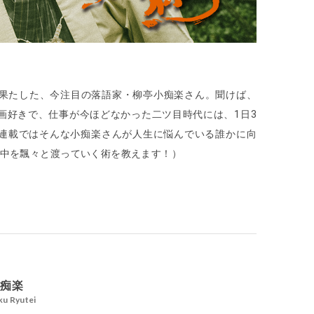
進を果たした、今注目の落語家・柳亭小痴楽さん。聞けば、
画好きで、仕事が今ほどなかった二ツ目時代には、1日3
連載ではそんな小痴楽さんが人生に悩んでいる誰かに向
の中を飄々と渡っていく術を教えます！）
小痴楽
ku Ryutei