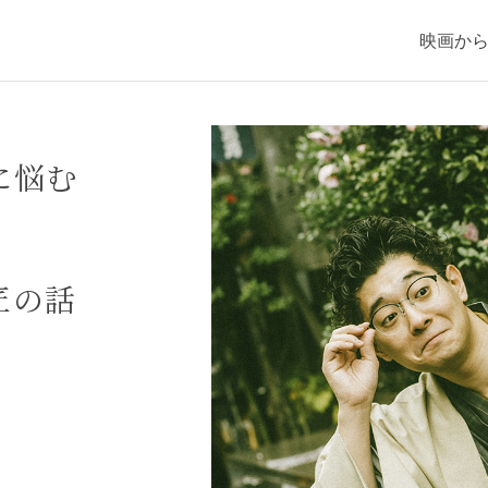
映画か
に悩む
匠の話