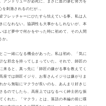
。アンドリューが必死に、まさに血の滲む努力を
心を刺激されるのだが…。
皆フレッチャーにひたすら怯えている事。私は人
きになれない。協調性も大事かもしれないが、本
いほど夢中で何かをやった時に初めて、その人間
うか。
とご一緒になる機会があった。私は初め、「気に
計な邪念を持ってしまっていた。それで、師匠の
に来ると、真っ先に「師匠の嫌がる事を教えてく
高座では師匠イジり、お客さんイジりは嫌がりま
れから無駄にマクラが長いのも、あんまり好きじ
さるのでしたら、高座上ではなるべく紳士的な振
てくれた。「マクラ」とは、落語の本編の前に喋