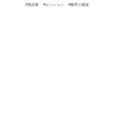
#落語家
#セッション
#柳亭小痴楽