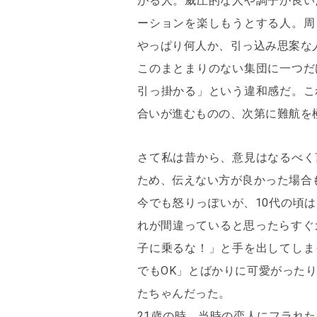
がる人。威圧的な人や調子が良い
ーションを楽しもうとする人。周
やっぱり何人か、引っ込み思案な
このまとまりのない集団に一つだ
引っ掛かる」という違和感だ。こ
合いが進むものの、次第に難航を
さて私は昔から、意見はなるべく
ため、伝えない方が良かった場合
今でも怒りっぽいが、10代の頃
れが間違っていると思ったらすぐ
子に乗るな！」と手を出してしま
でもOK」とばかりに可愛がった
たちゃんだった。
21歳の時、当時の恋人にフラれ