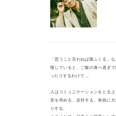
「思うこと言わねば腹ふくる」な
https://kochiraku.ryu-tei.com/
慢していると、ご飯の食べ過ぎで
@kochiraku
ったりするわけで…。
@kochiraku_ryutei
人はコミュニケーションをとる上
意を求める、反対する。単純に大
りする。