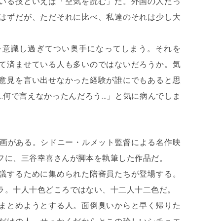
いる技といえば「空気を読む」だ。外国の人だっ
はずだが、ただそれに比べ、私達のそれは少し大
を意識し過ぎてつい奥手になってしまう。それを
て済ませている人も多いのではないだろうか。気
意見を言い出せなかった経験が誰にでもあると思
…何で言えなかったんだろう…」と気に病んでしま
映画がある。シドニー・ルメット監督による名作映
フに、三谷幸喜さんが脚本を執筆した作品だ。
議するために集められた陪審員たちが登場する。
ラ。十人十色どころではない、十二人十二色だ。
まとめようとする人。面倒臭いからと早く帰りた