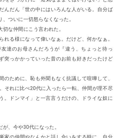
だんだん「世の中にはいろんな人がいる。自分ば
り、ついに一切怒らなくなった。
大切な仲間にこう言われた。
られる様になって偉いなぁ。だけど、何かなぁ。
が友達のお母さんだろうが『違う、ちょっと待っ
ず突っかかっていった昔のお前も好きだったけど
間のために、恥も外聞もなく抗議して喧嘩して、
代。それに比べ20代に入ったら一転、仲間が理不尽
う。ドンマイ」と一言言うだけの、ドライな奴に
だが、今や30代になった。
噺家の仲間やなんかと話し合いをする時に、自分