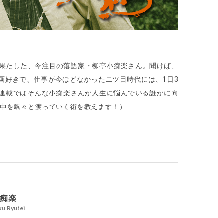
進を果たした、今注目の落語家・柳亭小痴楽さん。聞けば、
画好きで、仕事が今ほどなかった二ツ目時代には、1日3
連載ではそんな小痴楽さんが人生に悩んでいる誰かに向
の中を飄々と渡っていく術を教えます！）
小痴楽
ku Ryutei