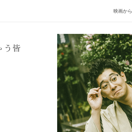
映画か
ゃう皆