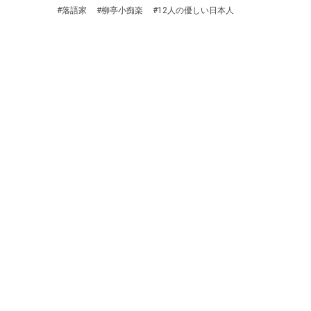
#落語家
#柳亭小痴楽
#12人の優しい日本人