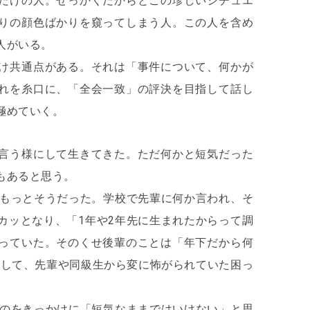
だけの人。せっかくだからとこの珍しいシチュエ
りの顔色ばかりを窺ってしまう人。この人を含め
人がいる。
け共通点がある。それは「事件について、何かが
れを糸口に、「全会一致」の評決を目指して話し
極めていく。
言う様にして生きてきた。ただ何かと短気だった
もあると思う。
はもっとそうだった。学校で先輩に何か言われ、そ
カッとなり、「1年や2年先に生まれたからって調
っていた。そのくせ後輩のことは「年下だから何
りして、先輩や同級生から変に怖がられていた困っ
たのをきっかけに「短気なままではいけない」と思