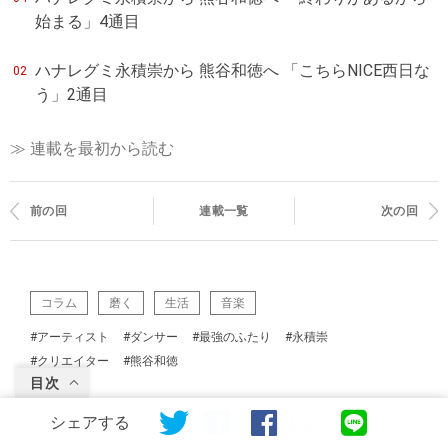
始まる」4通目
ハナレグミ永積崇から 熊谷和徳へ 「こちらNICE西日な
02
う」2通目
≫ 連載を最初から読む
前の回
連載一覧
次の回
コラム
磨く
生活
音楽
#アーティスト
#ダンサー
#最強のふたり
#永積崇
#クリエイター
#熊谷和徳
目次
シェアする
シェアする
感想を送る