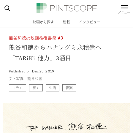
映画から探す
連載
インタビュー
熊谷和徳の映画往復書簡 #3
熊谷和徳から
ハナレグミ永積崇へ
「TARiKi-他力」3通目
Published on
Dec 23, 2019
文・写真 熊谷和徳
コラム
磨く
生活
音楽