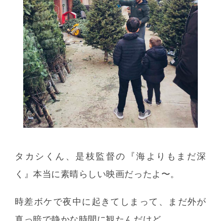
www.kazukumagai.net
https://www.bunkamura.co.jp/orchard/lineup/22_voice/
タカシくん、是枝監督の『海よりもまだ深
く』本当に素晴らしい映画だったよ〜。
時差ボケで夜中に起きてしまって、まだ外が
真っ暗で静かな時間に観たんだけど