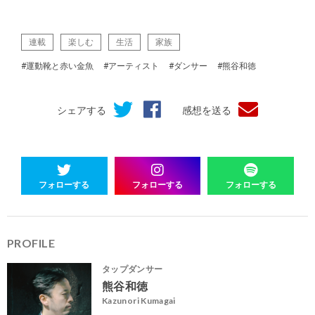
連載
楽しむ
生活
家族
#運動靴と赤い金魚
#アーティスト
#ダンサー
#熊谷和徳
シェアする
感想を送る
フォローする
フォローする
フォローする
PROFILE
タップダンサー
熊谷和徳
Kazunori Kumagai