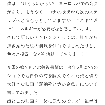
僕は、4月くらいからNY、ヨーロッパでの公演
があり、ようやくコロナの状況から次のステ
ップへと進もうとしていますが、これまで以
www.kazukumagai.net
上にエネルギーが必要だなと感じています。
https://www.bunkamura.co.jp/orchard/lineup/22_voice/
そして新しいチャレンジとしては、昨年から
描き始めた絵の個展を仙台ではじめたりと、
色々と模索しながら活動しております！
今回の娘NiKiとの往復書簡は、今年5月にNYの
ショウでも自作の詩を読んでくれた娘と僕の
大好きな映画『運動靴と赤い金魚』について
書いてみました。
娘とこの映画を一緒に観たのですが、後半は