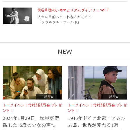
熊谷和徳のシネマとリズムダイアリー vol.3
人生の目的って一体なんだろう？
『ソウルフル・ワールド』
NEW
試写会
試写会
トークイベント付特別試写会 プレゼ
トークイベント付特別試写会 プレゼ
ント！
ント！
2024年1月29日。世界が傍
1945年ドイツ北部・アムル
観した”6歳の少女の声”。
ム島、世界が変わる1週