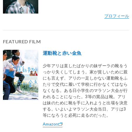
FEATURED FILM
運動靴と赤い金魚
少年アリは直したばかりの妹ザーラの靴をう
っかり失くしてしまう。家が貧しいために親
にも言えず、アリの一足しかない運動靴をふ
たりで交代に履いて学校に行かなくてはなら
なくなる。ある日小学生のマラソン大会が行
www.kazukumagai.net
われることになった。3等の賞品は靴。アリ
https://www.bunkamura.co.jp/orchard/lineup/22_voice/
は妹のために靴を手に入れようと出場を決意
する。いよいよマラソン大会当日、アリは3
等になろうと必死に走るのだった。
Amazon