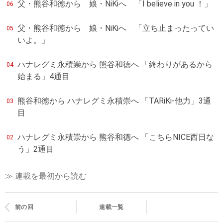
父・熊谷和徳から 娘・NiKiへ 「I believe in you ！」
06
父・熊谷和徳から 娘・NiKiへ 「立ち止まったってい
05
いよ。」
ハナレグミ永積崇から 熊谷和徳へ 「終わりがあるから
04
始まる」4通目
熊谷和徳から ハナレグミ永積崇へ 「TARiKi-他力」3通
03
目
ハナレグミ永積崇から 熊谷和徳へ 「こちらNICE西日な
02
う」2通目
≫ 連載を最初から読む
前の回
連載一覧