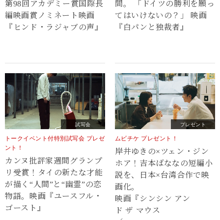
第98回アカデミー賞国際長
間。 「ドイツの勝利を願っ
編映画賞ノミネート映画
てはいけないの？」 映画
『ヒンド・ラジャブの声』
『白パンと独裁者』
試写会
プレゼント
トークイベント付特別試写会 プレゼ
ムビチケ プレゼント！
ント！
岸井ゆきの×ツェン・ジン
カンヌ批評家週間グランプ
ホア！吉本ばななの短編小
リ受賞！タイの新たな才能
説を、日本×台湾合作で映
が描く“⼈間”と“幽霊”の恋
画化。
物語。映画『ユースフル・
映画『シンシン アン
ゴースト』
ド ザ マウス