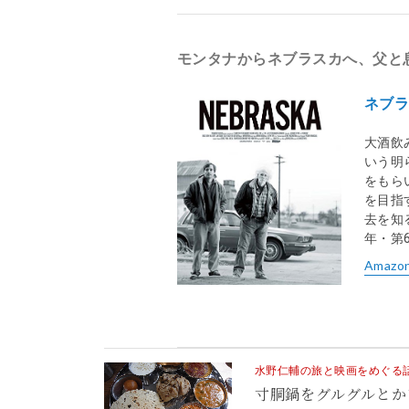
モンタナからネブラスカへ、父と
ネブ
大酒飲
いう明
をもら
を目指
去を知
年・第
Amazo
水野仁輔の旅と映画をめぐる話 v
寸胴鍋をグルグルとか