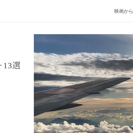
映画か
13選