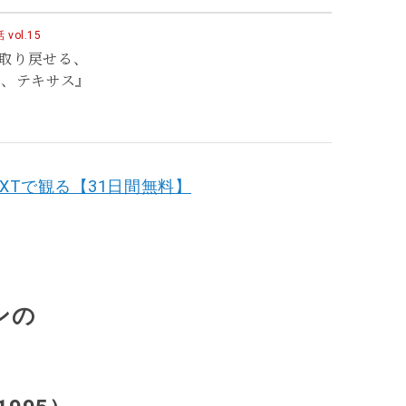
ol.15
取り戻せる、
リ、テキサス』
XTで観る【31日間無料】
ンの