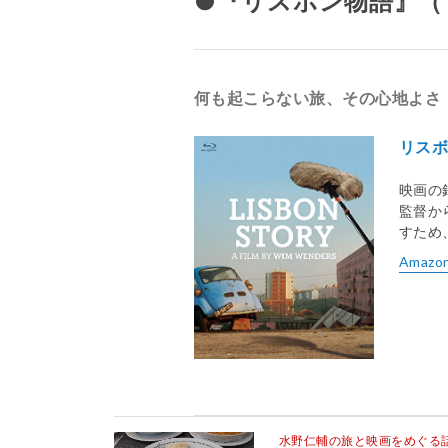
●『リスボン物語』（1
何も起こらない旅、その心地よさ
リス
映画の
監督か
すため
Amazo
水野仁輔の旅と映画をめぐる話 v