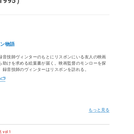
995）
ボン物語
録音技師ヴィンターのもとにリスボンにいる友人の映画
ら助けを求める絵葉書が届く。映画監督のモンローを探
、録音技師のヴィンターはリスボンを訪れる。
n
ol.1