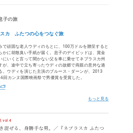
息子の旅
ラスカ ふたつの心をつなぐ旅
みで頑固な老人ウディのもとに、100万ドルを贈呈すると
らかに胡散臭い手紙が届く。息子のデイビッドは、賞金
いにいくと言って聞かない父を車に乗せてネブラスカ州
すが、途中で立ち寄ったウディの故郷で両親の意外な過
る。ウディを演じた主演のブルース・ダーンが、2013
66回カンヌ国際映画祭で男優賞を受賞した。
n
ol.4
き混ぜる、身勝手な男。／『ネブラスカ ふたつ