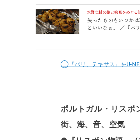
水野仁輔の旅と映画をめぐる話 v
失ったものもいつかは
といいなぁ。 ／『パ
◯『パリ、テキサス』をU-NE
ポルトガル・リスボ
街、海、音、空気