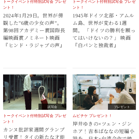
トークイベント付特別試写会 プレゼ
トークイベント付特別試写会 プレゼ
ント！
ント！
2024年1月29日。世界が傍
1945年ドイツ北部・アムル
観した”6歳の少女の声”。
ム島、世界が変わる1週
第98回アカデミー賞国際長
間。 「ドイツの勝利を願っ
編映画賞ノミネート映画
てはいけないの？」 映画
『ヒンド・ラジャブの声』
『白パンと独裁者』
試写会
プレゼント
トークイベント付特別試写会 プレゼ
ムビチケ プレゼント！
ント！
岸井ゆきの×ツェン・ジン
カンヌ批評家週間グランプ
ホア！吉本ばななの短編小
リ受賞！タイの新たな才能
説を、日本×台湾合作で映