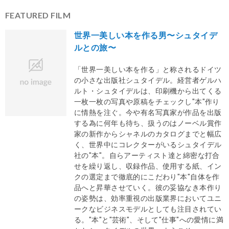
FEATURED FILM
世界一美しい本を作る男〜シュタイデ
ルとの旅〜
「世界一美しい本を作る」と称されるドイツ
の小さな出版社シュタイデル。経営者ゲルハ
ルト・シュタイデルは、印刷機から出てくる
一枚一枚の写真や原稿をチェックし"本"作り
に情熱を注ぐ。今や有名写真家が作品を出版
する為に何年も待ち、扱うのはノーベル賞作
家の新作からシャネルのカタログまでと幅広
く、世界中にコレクターがいるシュタイデル
社の"本"。自らアーティスト達と綿密な打合
せを繰り返し、収録作品、使用する紙、イン
クの選定まで徹底的にこだわり"本"自体を作
品へと昇華させていく。彼の妥協なき本作り
の姿勢は、効率重視の出版業界においてユニ
ークなビジネスモデルとしても注目されてい
る。"本"と"芸術"、そして"仕事"への愛情に満