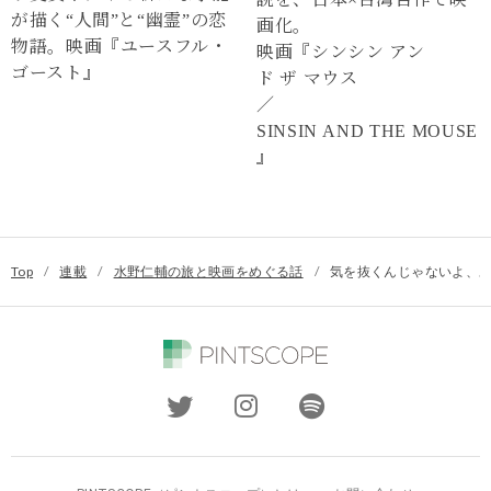
が描く“⼈間”と“幽霊”の恋
画化。
物語。映画『ユースフル・
映画『シンシン アン
ゴースト』
ド ザ マウス
／
SINSIN AND THE MOUSE
』
Top
/
連載
/
水野仁輔の旅と映画をめぐる話
/
気を抜くんじゃないよ、