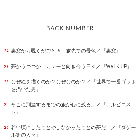
BACK NUMBER
裏窓から覗くがごとき、旅先での景色／『裏窓』
24
夢かうつつか、カレーと向き合う日々／『WALK UP』
23
なぜ絵を描くのか？なぜなのか？／『世界で一番ゴッホ
22
を描いた男』
そこに到達するまでの旅が心に残る。／『アルピニス
21
ト』
若い頃にしたことやしなかったことの夢だ。／『ダゲー
20
ル街の人々』