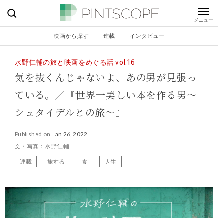
映画から探す
連載
インタビュー
水野仁輔の旅と映画をめぐる話 vol.16
気を抜くんじゃないよ、あの男が見張っ
ている。／『世界一美しい本を作る男〜
シュタイデルとの旅〜』
Published on
Jan 26, 2022
文・写真：水野仁輔
連載
旅する
食
人生