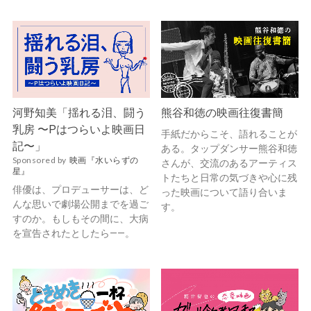
河野知美「揺れる泪、闘う
熊谷和徳の映画往復書簡
乳房 〜Pはつらいよ映画日
手紙だからこそ、語れることが
記〜」
ある。タップダンサー熊谷和徳
Sponsored by
映画『水いらずの
さんが、交流のあるアーティス
星』
トたちと日常の気づきや心に残
俳優は、プロデューサーは、ど
った映画について語り合いま
んな思いで劇場公開までを過ご
す。
すのか。もしもその間に、大病
を宣告されたとしたら——。