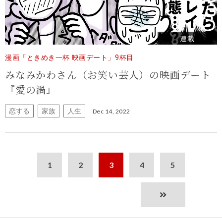
連載
漫画「ときめき一杯 映画デート」9杯目
みなみかわさん（お笑い芸人）の映画デート
『愛の渦』
恋する
家族
人生
Dec 14, 2022
1
2
3
4
5