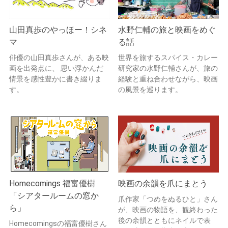
山田真歩のやっほー！シネ
水野仁輔の旅と映画をめぐ
マ
る話
俳優の山田真歩さんが、ある映
世界を旅するスパイス・カレー
画を出発点に、 思い浮かんだ
研究家の水野仁輔さんが、旅の
情景を感性豊かに書き綴りま
経験と重ね合わせながら、映画
す。
の風景を巡ります。
Homecomings 福富優樹
映画の余韻を爪にまとう
「シアタールームの窓か
爪作家「つめをぬるひと」さん
ら」
が、映画の物語を、観終わった
後の余韻とともにネイルで表
Homecomingsの福富優樹さん