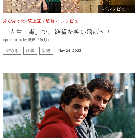
インタビュー
みなみかわ×荻上直子監督 インタビュー
「人生＋毒」で、絶望を笑い飛ばせ！
Sponsored by
映画『波紋』
深める
仕事
家族
May 26, 2023