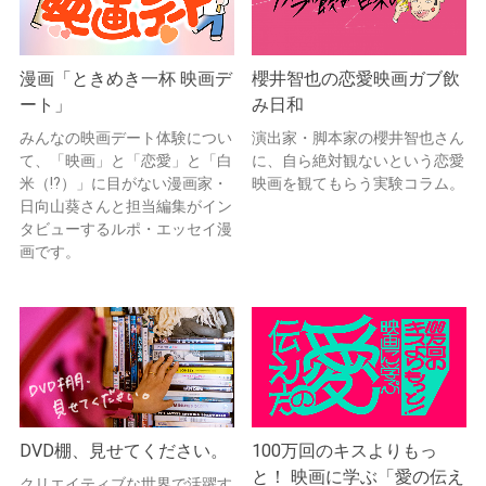
漫画「ときめき一杯 映画デ
櫻井智也の恋愛映画ガブ飲
ート」
み日和
みんなの映画デート体験につい
演出家・脚本家の櫻井智也さん
て、「映画」と「恋愛」と「白
に、自ら絶対観ないという恋愛
米（!?）」に目がない漫画家・
映画を観てもらう実験コラム。
日向山葵さんと担当編集がイン
タビューするルポ・エッセイ漫
画です。
DVD棚、見せてください。
100万回のキスよりもっ
と！ 映画に学ぶ「愛の伝え
クリエイティブな世界で活躍す