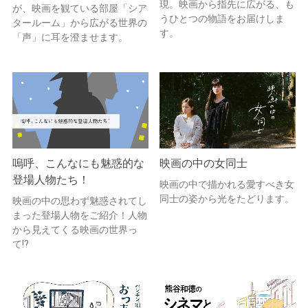
現。映画から指先に広がる、も
が、映画を観ている部屋「シア
うひとつの物語をお届けしま
タールーム」から広がる世界の
す。
「声」に耳を澄ませます。
嗚呼、こんなにも魅惑的な
映画の中の女同士
登場人物たち！
映画の中で描かれる愛すべき女
同士の姿から光をたどります。
映画の中の思わず魅惑されてし
まった登場人物をご紹介！人物
から見えてくる映画の世界っ
て!?