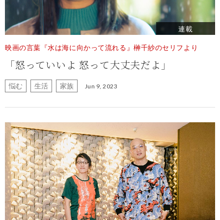
連載
映画の言葉『水は海に向かって流れる』榊千紗のセリフより
「怒っていいよ 怒って大丈夫だよ」
悩む
生活
家族
Jun 9, 2023