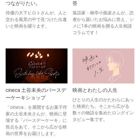
つながりたい。
答
俳優の大下ヒロトさんが、人と
落語家・柳亭小痴楽さんが、読
交わる風景の中で見つけた出逢
者から届いたお悩みに答え、シ
いと映画を綴ります。
メに1本の映画を贈る人生相談
コラムです！
cineca 土谷未央のバースデ
映画とわたしの人生
ーケーキショップ
ひとりの人生のかたわらにあっ
た映画たち。そこから広がる
「cineca」を展開するお菓子作
数々の物語を集めたロングイン
家の土谷未央さんが、映画に登
タビュー集です。
場する「バースデーケーキ」に
焦点をあて、そこから広がる映
画の世界をお届けします。