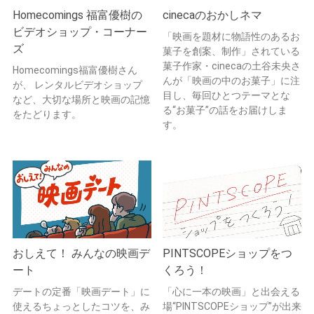
Homecomings 福富優樹の
cinecaのおかしネマ
ビデオショップ・コーナー
「映画を題材に物語性のあるお
ズ
菓子を創案、制作」されている
菓子作家・cinecaの土谷未央さ
Homecomings福富優樹さん
んが「映画の中のお菓子」に注
が、 レンタルビデオショップ
目し、毎回ひとつテーマとな
など、大切な場所と映画の記憶
る“お菓子”の話をお届けしま
をたどります。
す。
おしえて！ みんなの映画デ
PINTSCOPEショップをつ
ート
くろう！
デートの定番「映画デート」に
「心に一本の映画」と出会える
使えるちょっとしたコツを、み
場“PINTSCOPEショップ”が出来