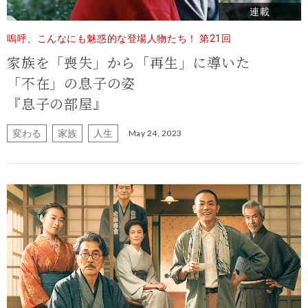
連載
嗚呼、こんなにも魅惑的な登場人物たち！ 第21回
家族を「喪失」から「再生」に導いた
「不在」の息子の姿
『息子の部屋』
変わる
家族
人生
May 24, 2023