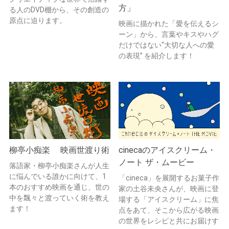
方」
る人のDVD棚から、その創造の
原点に迫ります。
映画に描かれた「愛を伝えるシ
ーン」から、言葉やキスやハグ
だけではない“大切な人への愛
の表現” を紹介します！
柳亭小痴楽 映画世渡り術
cinecaのアイスクリーム・
ノート ザ・ムービー
落語家・柳亭小痴楽さんが人生
に悩んでいる誰かに向けて、1
「cineca」を展開するお菓子作
本のおすすめ映画を通じ、世の
家の土谷未央さんが、映画に登
中を飄々と渡っていく術を教え
場する「アイスクリーム」に焦
ます！
点をあて、そこから広がる映画
の世界をレシピと共にお届けす