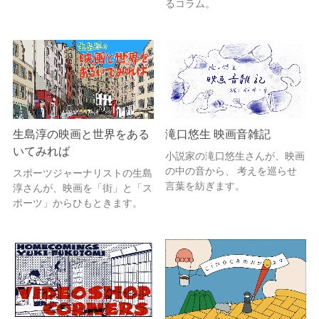
るコラム。
生島淳の映画と世界をある
滝口悠生 映画音雑記
いてみれば
小説家の滝口悠生さんが、映画
の中の音から、 考えを巡らせ
スポーツジャーナリストの生島
言葉を紡ぎます。
淳さんが、映画を「街」と「ス
ポーツ」からひもときます。