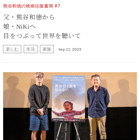
熊谷和徳の映画往復書簡 #7
父・熊谷和徳から
娘・NiKiへ
目をつぶって世界を聴いて
楽しむ
生活
家族
Sep 11, 2023