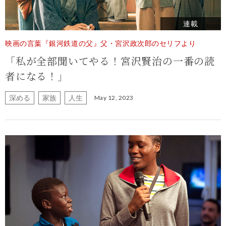
連載
映画の言葉『銀河鉄道の父』父・宮沢政次郎のセリフより
「私が全部聞いてやる！宮沢賢治の一番の読
者になる！」
深める
家族
人生
May 12, 2023