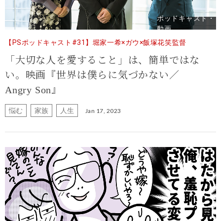
ポッドキャスト・
動画
【PSポッドキャスト#31】堀家一希×ガウ×飯塚花笑監督
「大切な人を愛すること」は、簡単ではな
い。映画『世界は僕らに気づかない／
Angry Son』
悩む
家族
人生
Jan 17, 2023