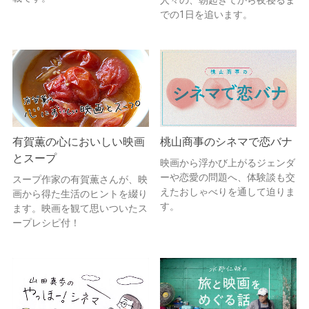
人々の、朝起きてから夜寝るま
での1日を追います。
有賀薫の心においしい映画
桃山商事のシネマで恋バナ
とスープ
映画から浮かび上がるジェンダ
ーや恋愛の問題へ、体験談も交
スープ作家の有賀薫さんが、映
えたおしゃべりを通して迫りま
画から得た生活のヒントを綴り
す。
ます。映画を観て思いついたス
ープレシピ付！