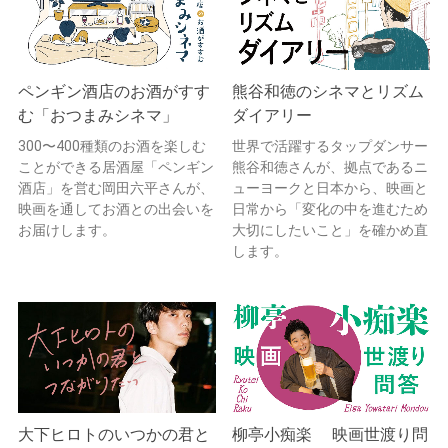
ペンギン酒店のお酒がすす
熊谷和徳のシネマとリズム
む「おつまみシネマ」
ダイアリー
300〜400種類のお酒を楽しむ
世界で活躍するタップダンサー
ことができる居酒屋「ペンギン
熊谷和徳さんが、拠点であるニ
酒店」を営む岡田六平さんが、
ューヨークと日本から、映画と
映画を通してお酒との出会いを
日常から「変化の中を進むため
お届けします。
大切にしたいこと」を確かめ直
します。
大下ヒロトのいつかの君と
柳亭小痴楽 映画世渡り問