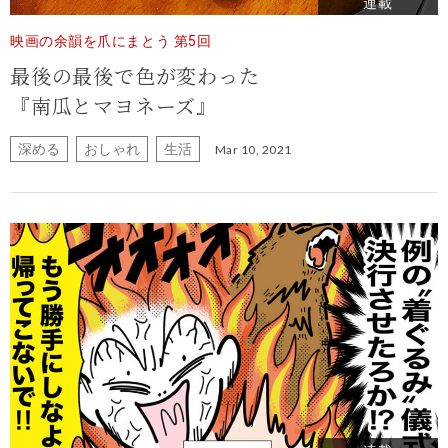
連載
映画の余韻を爪にまとう 第5回
最後の最後で色が変わった
『南瓜とマヨネーズ』
深める
おしゃれ
生活
Mar 10, 2021