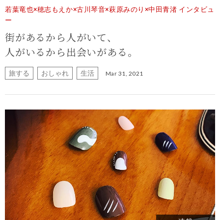
若葉竜也×穂志もえか×古川琴音×萩原みのり×中田青渚 インタビュ
ー
街があるから人がいて、
人がいるから出会いがある。
旅する
おしゃれ
生活
Mar 31, 2021