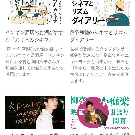
ペンギン酒店のお酒がすす
熊谷和徳のシネマとリズム
む「おつまみシネマ」
ダイアリー
300〜400種類のお酒を楽しむ
世界で活躍するタップダンサー
ことができる居酒屋「ペンギン
熊谷和徳さんが、拠点であるニ
酒店」を営む岡田六平さんが、
ューヨークと日本から、映画と
映画を通してお酒との出会いを
日常から「変化の中を進むため
お届けします。
大切にしたいこと」を確かめ直
します。