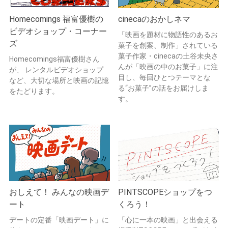
Homecomings 福富優樹の
cinecaのおかしネマ
ビデオショップ・コーナー
「映画を題材に物語性のあるお
ズ
菓子を創案、制作」されている
菓子作家・cinecaの土谷未央さ
Homecomings福富優樹さん
んが「映画の中のお菓子」に注
が、 レンタルビデオショップ
目し、毎回ひとつテーマとな
など、大切な場所と映画の記憶
る“お菓子”の話をお届けしま
をたどります。
す。
おしえて！ みんなの映画デ
PINTSCOPEショップをつ
ート
くろう！
デートの定番「映画デート」に
「心に一本の映画」と出会える