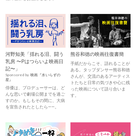
河野知美「揺れる泪、闘う
熊谷和徳の映画往復書簡
乳房 〜Pはつらいよ映画日
手紙だからこそ、語れることが
記〜」
ある。タップダンサー熊谷和徳
Sponsored by
映画『水いらずの
さんが、交流のあるアーティス
星』
トたちと日常の気づきや心に残
俳優は、プロデューサーは、ど
った映画について語り合いま
んな思いで劇場公開までを過ご
す。
すのか。もしもその間に、大病
を宣告されたとしたら——。