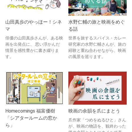
山田真歩のやっほー！シネ
水野仁輔の旅と映画をめぐ
マ
る話
俳優の山田真歩さんが、ある映
世界を旅するスパイス・カレー
画を出発点に、 思い浮かんだ
研究家の水野仁輔さんが、旅の
情景を感性豊かに書き綴りま
経験と重ね合わせながら、映画
す。
の風景を巡ります。
Homecomings 福富優樹
映画の余韻を爪にまとう
「シアタールームの窓か
爪作家「つめをぬるひと」さん
ら」
が、映画の物語を、観終わった