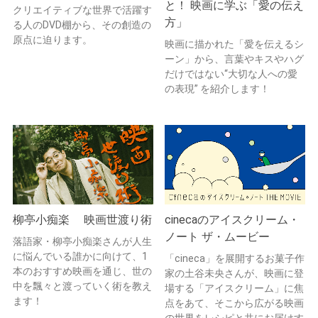
と！ 映画に学ぶ「愛の伝え
クリエイティブな世界で活躍す
方」
る人のDVD棚から、その創造の
原点に迫ります。
映画に描かれた「愛を伝えるシ
ーン」から、言葉やキスやハグ
だけではない“大切な人への愛
の表現” を紹介します！
柳亭小痴楽 映画世渡り術
cinecaのアイスクリーム・
ノート ザ・ムービー
落語家・柳亭小痴楽さんが人生
に悩んでいる誰かに向けて、1
「cineca」を展開するお菓子作
本のおすすめ映画を通じ、世の
家の土谷未央さんが、映画に登
中を飄々と渡っていく術を教え
場する「アイスクリーム」に焦
ます！
点をあて、そこから広がる映画
の世界をレシピと共にお届けす