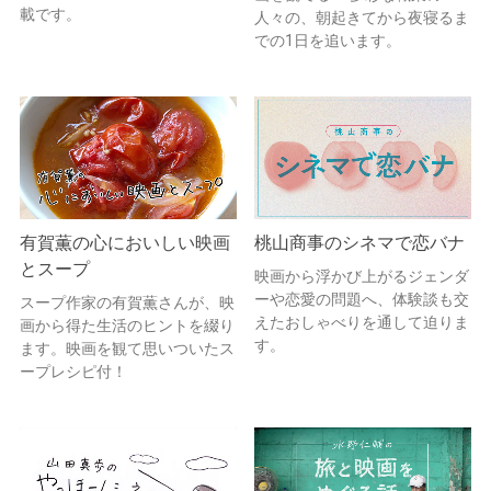
載です。
人々の、朝起きてから夜寝るま
での1日を追います。
有賀薫の心においしい映画
桃山商事のシネマで恋バナ
とスープ
映画から浮かび上がるジェンダ
ーや恋愛の問題へ、体験談も交
スープ作家の有賀薫さんが、映
えたおしゃべりを通して迫りま
画から得た生活のヒントを綴り
す。
ます。映画を観て思いついたス
ープレシピ付！