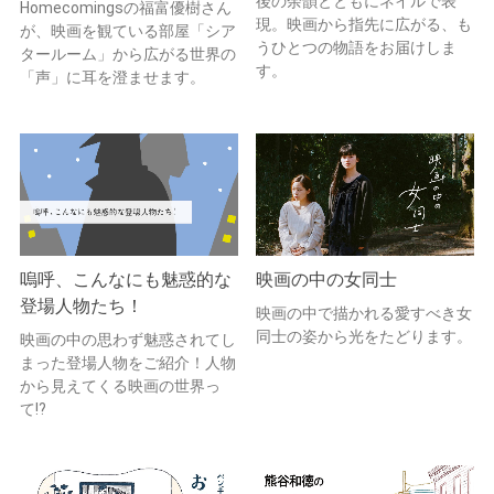
後の余韻とともにネイルで表
Homecomingsの福富優樹さん
現。映画から指先に広がる、も
が、映画を観ている部屋「シア
うひとつの物語をお届けしま
タールーム」から広がる世界の
す。
「声」に耳を澄ませます。
嗚呼、こんなにも魅惑的な
映画の中の女同士
登場人物たち！
映画の中で描かれる愛すべき女
同士の姿から光をたどります。
映画の中の思わず魅惑されてし
まった登場人物をご紹介！人物
から見えてくる映画の世界っ
て!?