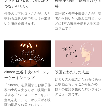
大下ヒロトのいつかの君と
柳亭小痴楽 映画世渡り問
つながりたい。
答
俳優の大下ヒロトさんが、人と
落語家・柳亭小痴楽さんが、読
交わる風景の中で見つけた出逢
者から届いたお悩みに答え、シ
いと映画を綴ります。
メに1本の映画を贈る人生相談
コラムです！
cineca 土谷未央のバースデ
映画とわたしの人生
ーケーキショップ
ひとりの人生のかたわらにあっ
た映画たち。そこから広がる
「cineca」を展開するお菓子作
数々の物語を集めたロングイン
家の土谷未央さんが、映画に登
タビュー集です。
場する「バースデーケーキ」に
焦点をあて、そこから広がる映
画の世界をお届けします。