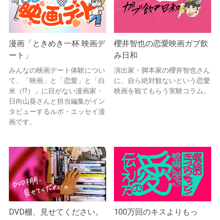
漫画「ときめき一杯 映画デ
櫻井智也の恋愛映画ガブ飲
ート」
み日和
みんなの映画デート体験につい
演出家・脚本家の櫻井智也さん
て、「映画」と「恋愛」と「白
に、自ら絶対観ないという恋愛
米（!?）」に目がない漫画家・
映画を観てもらう実験コラム。
日向山葵さんと担当編集がイン
タビューするルポ・エッセイ漫
画です。
DVD棚、見せてください。
100万回のキスよりもっ