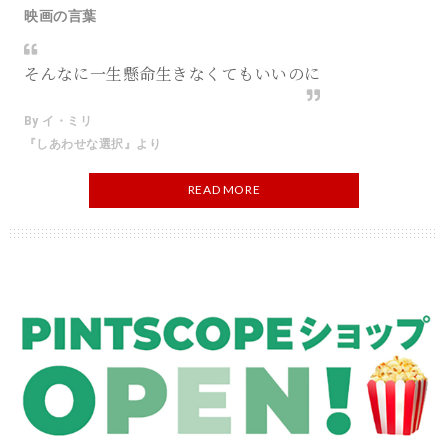
映画の言葉
そんなに一生懸命生きなくてもいいのに
By イ・ミリ
『しあわせな選択』より
READ MORE