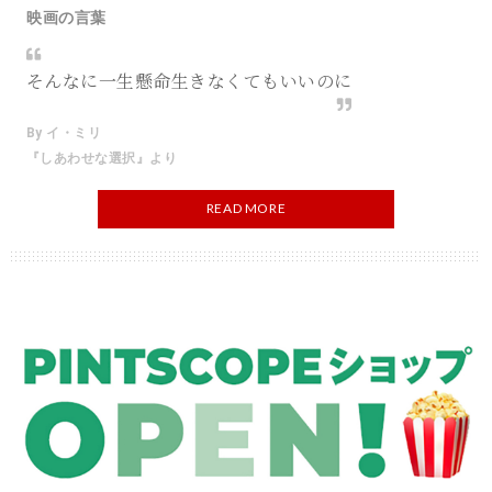
映画の言葉
そんなに一生懸命生きなくてもいいのに
By イ・ミリ
『しあわせな選択』より
READ MORE