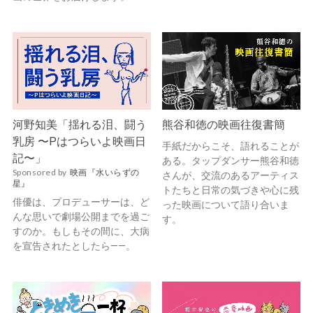
河野知美「揺れる泪、闘う
熊谷和徳の映画往復書簡
乳房 〜Pはつらいよ映画日
手紙だからこそ、語れることが
記〜」
ある。タップダンサー熊谷和徳
Sponsored by
映画『水いらずの
さんが、交流のあるアーティス
星』
トたちと日常の気づきや心に残
俳優は、プロデューサーは、ど
った映画について語り合いま
んな思いで劇場公開までを過ご
す。
すのか。もしもその間に、大病
を宣告されたとしたら——。