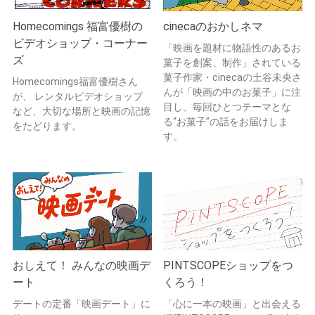
Homecomings 福富優樹の
cinecaのおかしネマ
ビデオショップ・コーナー
「映画を題材に物語性のあるお
ズ
菓子を創案、制作」されている
菓子作家・cinecaの土谷未央さ
Homecomings福富優樹さん
んが「映画の中のお菓子」に注
が、 レンタルビデオショップ
目し、毎回ひとつテーマとな
など、大切な場所と映画の記憶
る“お菓子”の話をお届けしま
をたどります。
す。
おしえて！ みんなの映画デ
PINTSCOPEショップをつ
ート
くろう！
デートの定番「映画デート」に
「心に一本の映画」と出会える