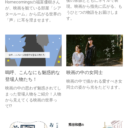
後の余韻とともにネイルで表
Homecomingsの福富優樹さん
現。映画から指先に広がる、も
が、映画を観ている部屋「シア
うひとつの物語をお届けしま
タールーム」から広がる世界の
す。
「声」に耳を澄ませます。
嗚呼、こんなにも魅惑的な
映画の中の女同士
登場人物たち！
映画の中で描かれる愛すべき女
同士の姿から光をたどります。
映画の中の思わず魅惑されてし
まった登場人物をご紹介！人物
から見えてくる映画の世界っ
て!?