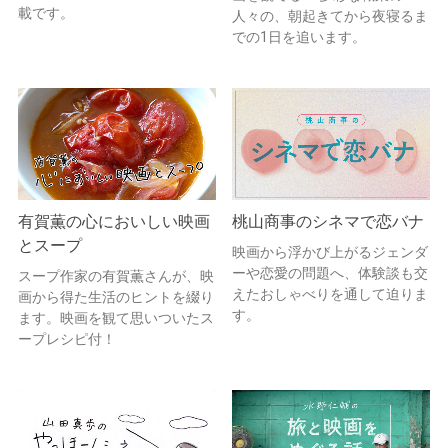
載です。
人々の、朝起きてから夜寝るま
での1日を追います。
有賀薫の心においしい映画
桃山商事のシネマで恋バナ
とスープ
映画から浮かび上がるジェンダ
ーや恋愛の問題へ、体験談も交
スープ作家の有賀薫さんが、映
えたおしゃべりを通して迫りま
画から得た生活のヒントを綴り
す。
ます。映画を観て思いついたス
ープレシピ付！