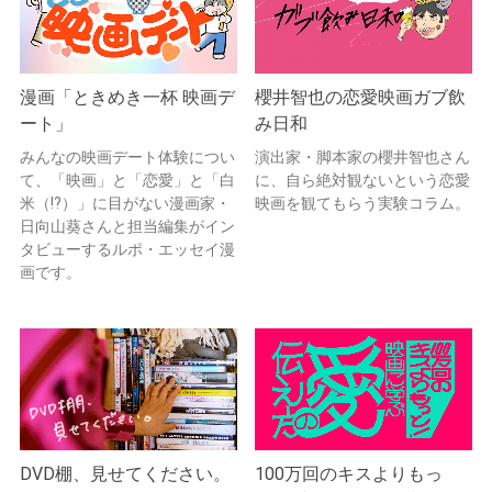
漫画「ときめき一杯 映画デ
櫻井智也の恋愛映画ガブ飲
ート」
み日和
みんなの映画デート体験につい
演出家・脚本家の櫻井智也さん
て、「映画」と「恋愛」と「白
に、自ら絶対観ないという恋愛
米（!?）」に目がない漫画家・
映画を観てもらう実験コラム。
日向山葵さんと担当編集がイン
タビューするルポ・エッセイ漫
画です。
DVD棚、見せてください。
100万回のキスよりもっ