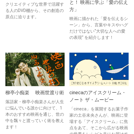
と！ 映画に学ぶ「愛の伝え
クリエイティブな世界で活躍す
方」
る人のDVD棚から、その創造の
原点に迫ります。
映画に描かれた「愛を伝えるシ
ーン」から、言葉やキスやハグ
だけではない“大切な人への愛
の表現” を紹介します！
柳亭小痴楽 映画世渡り術
cinecaのアイスクリーム・
ノート ザ・ムービー
落語家・柳亭小痴楽さんが人生
に悩んでいる誰かに向けて、1
「cineca」を展開するお菓子作
本のおすすめ映画を通じ、世の
家の土谷未央さんが、映画に登
中を飄々と渡っていく術を教え
場する「アイスクリーム」に焦
ます！
点をあて、そこから広がる映画
の世界をレシピと共にお届けす