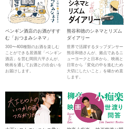
ペンギン酒店のお酒がすす
熊谷和徳のシネマとリズム
む「おつまみシネマ」
ダイアリー
300〜400種類のお酒を楽しむ
世界で活躍するタップダンサー
ことができる居酒屋「ペンギン
熊谷和徳さんが、拠点であるニ
酒店」を営む岡田六平さんが、
ューヨークと日本から、映画と
映画を通してお酒との出会いを
日常から「変化の中を進むため
お届けします。
大切にしたいこと」を確かめ直
します。