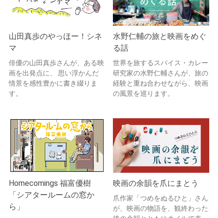
山田真歩のやっほー！シネ
水野仁輔の旅と映画をめぐ
マ
る話
俳優の山田真歩さんが、ある映
世界を旅するスパイス・カレー
画を出発点に、 思い浮かんだ
研究家の水野仁輔さんが、旅の
情景を感性豊かに書き綴りま
経験と重ね合わせながら、映画
す。
の風景を巡ります。
Homecomings 福富優樹
映画の余韻を爪にまとう
「シアタールームの窓か
爪作家「つめをぬるひと」さん
ら」
が、映画の物語を、観終わった