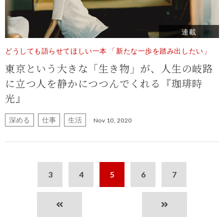
連載
どうしても語らせてほしい一本 「新たな一歩を踏み出したい」
東京という大きな「生き物」が、
人生の岐路
に立つ人を静かにつつんでくれる『珈琲時
光』
深める
仕事
生活
Nov 10, 2020
3
4
5
6
7