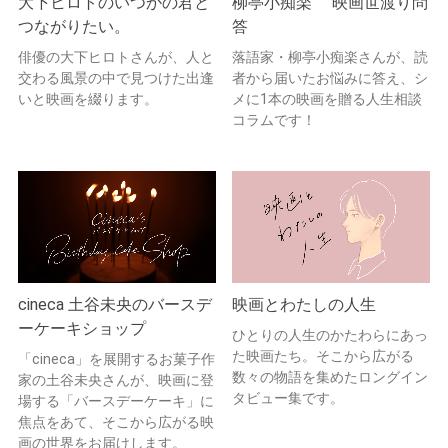
大下ヒロトのいつかの君と
柳亭小痴楽 映画世渡り問
つながりたい。
答
俳優の大下ヒロトさんが、人と
落語家・柳亭小痴楽さんが、読
交わる風景の中で見つけた出逢
者から届いたお悩みに答え、シ
いと映画を綴ります。
メに1本の映画を贈る人生相談
コラムです！
cineca 土谷未央のバースデ
映画とわたしの人生
ーケーキショップ
ひとりの人生のかたわらにあっ
た映画たち。そこから広がる
「cineca」を展開するお菓子作
数々の物語を集めたロングイン
家の土谷未央さんが、映画に登
タビュー集です。
場する「バースデーケーキ」に
焦点をあて、そこから広がる映
画の世界をお届けします。