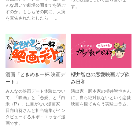
んな思いで劇場公開までを過ご
す。
すのか。もしもその間に、大病
を宣告されたとしたら——。
漫画「ときめき一杯 映画デ
櫻井智也の恋愛映画ガブ飲
ート」
み日和
みんなの映画デート体験につい
演出家・脚本家の櫻井智也さん
て、「映画」と「恋愛」と「白
に、自ら絶対観ないという恋愛
米（!?）」に目がない漫画家・
映画を観てもらう実験コラム。
日向山葵さんと担当編集がイン
タビューするルポ・エッセイ漫
画です。