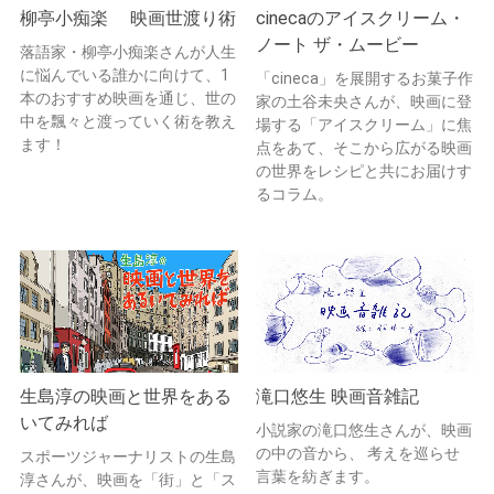
柳亭小痴楽 映画世渡り術
cinecaのアイスクリーム・
ノート ザ・ムービー
落語家・柳亭小痴楽さんが人生
に悩んでいる誰かに向けて、1
「cineca」を展開するお菓子作
本のおすすめ映画を通じ、世の
家の土谷未央さんが、映画に登
中を飄々と渡っていく術を教え
場する「アイスクリーム」に焦
ます！
点をあて、そこから広がる映画
の世界をレシピと共にお届けす
るコラム。
生島淳の映画と世界をある
滝口悠生 映画音雑記
いてみれば
小説家の滝口悠生さんが、映画
の中の音から、 考えを巡らせ
スポーツジャーナリストの生島
言葉を紡ぎます。
淳さんが、映画を「街」と「ス