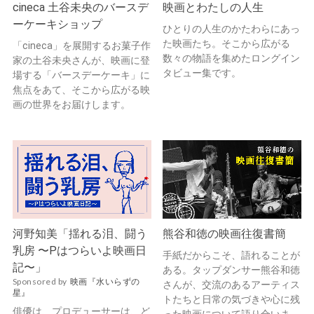
cineca 土谷未央のバースデ
映画とわたしの人生
ーケーキショップ
ひとりの人生のかたわらにあっ
た映画たち。そこから広がる
「cineca」を展開するお菓子作
数々の物語を集めたロングイン
家の土谷未央さんが、映画に登
タビュー集です。
場する「バースデーケーキ」に
焦点をあて、そこから広がる映
画の世界をお届けします。
河野知美「揺れる泪、闘う
熊谷和徳の映画往復書簡
乳房 〜Pはつらいよ映画日
手紙だからこそ、語れることが
記〜」
ある。タップダンサー熊谷和徳
Sponsored by
映画『水いらずの
さんが、交流のあるアーティス
星』
トたちと日常の気づきや心に残
俳優は、プロデューサーは、ど
った映画について語り合いま