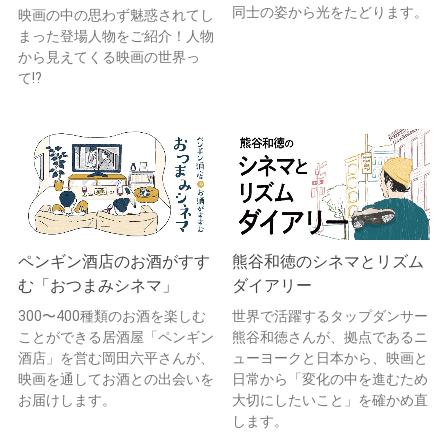
同士の姿から光をたどります。
映画の中の思わず魅惑されてし
まった登場人物をご紹介！人物
から見えてくる映画の世界っ
て!?
ペンギン酒店のお酒がすす
熊谷和徳のシネマとリズム
む「おつまみシネマ」
ダイアリー
300〜400種類のお酒を楽しむ
世界で活躍するタップダンサー
ことができる居酒屋「ペンギン
熊谷和徳さんが、拠点であるニ
酒店」を営む岡田六平さんが、
ューヨークと日本から、映画と
映画を通してお酒との出会いを
日常から「変化の中を進むため
お届けします。
大切にしたいこと」を確かめ直
します。