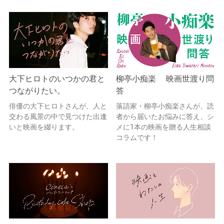
大下ヒロトのいつかの君と
柳亭小痴楽 映画世渡り問
つながりたい。
答
俳優の大下ヒロトさんが、人と
落語家・柳亭小痴楽さんが、読
交わる風景の中で見つけた出逢
者から届いたお悩みに答え、シ
いと映画を綴ります。
メに1本の映画を贈る人生相談
コラムです！