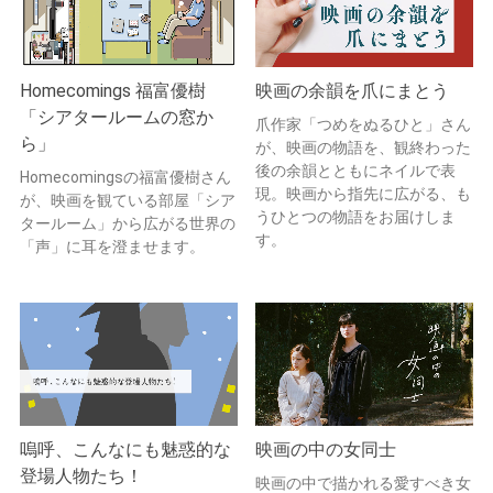
Homecomings 福富優樹
映画の余韻を爪にまとう
「シアタールームの窓か
爪作家「つめをぬるひと」さん
ら」
が、映画の物語を、観終わった
後の余韻とともにネイルで表
Homecomingsの福富優樹さん
現。映画から指先に広がる、も
が、映画を観ている部屋「シア
うひとつの物語をお届けしま
タールーム」から広がる世界の
す。
「声」に耳を澄ませます。
嗚呼、こんなにも魅惑的な
映画の中の女同士
登場人物たち！
映画の中で描かれる愛すべき女