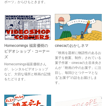
ポーツ」からひもときます。
Homecomings 福富優樹の
cinecaのおかしネマ
ビデオショップ・コーナー
「映画を題材に物語性のあるお
ズ
菓子を創案、制作」されている
菓子作家・cinecaの土谷未央さ
Homecomings福富優樹さん
んが「映画の中のお菓子」に注
が、 レンタルビデオショップ
目し、毎回ひとつテーマとな
など、大切な場所と映画の記憶
る“お菓子”の話をお届けしま
をたどります。
す。