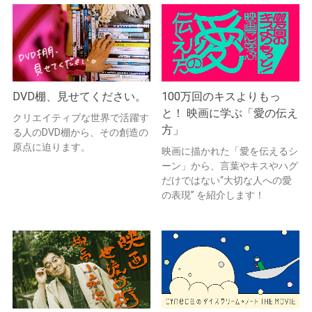
DVD棚、見せてください。
100万回のキスよりもっ
と！ 映画に学ぶ「愛の伝え
クリエイティブな世界で活躍す
方」
る人のDVD棚から、その創造の
原点に迫ります。
映画に描かれた「愛を伝えるシ
ーン」から、言葉やキスやハグ
だけではない“大切な人への愛
の表現” を紹介します！