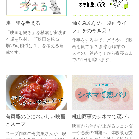
映画館を考える
働くみんなの「映画ライ
フ」をのぞき見！
「映画を観る」を模索し実践す
る場を取材。「“映画を観る
仕事をする中で、どうやって映
場”の可能性は？」を考える連
画を観てる？ 多彩な職業の
載です。
人々の、朝起きてから夜寝るま
での1日を追います。
有賀薫の心においしい映画
桃山商事のシネマで恋バナ
とスープ
映画から浮かび上がるジェンダ
ーや恋愛の問題へ、体験談も交
スープ作家の有賀薫さんが、映