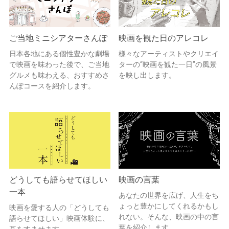
ご当地ミニシアターさんぽ
映画を観た日のアレコレ
日本各地にある個性豊かな劇場
様々なアーティストやクリエイ
で映画を味わった後で、ご当地
ターの“映画を観た一日”の風景
グルメも味わえる、おすすめさ
を映し出します。
んぽコースを紹介します。
どうしても語らせてほしい
映画の言葉
一本
あなたの世界を広げ、人生をち
ょっと豊かにしてくれるかもし
映画を愛する人の「どうしても
れない。そんな、映画の中の言
語らせてほしい」映画体験に、
葉を紹介します。