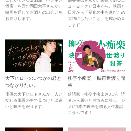
酒店」を営む岡田六平さんが、
ューヨークと日本から、映画と
映画を通してお酒との出会いを
日常から「変化の中を進むため
お届けします。
大切にしたいこと」を確かめ直
します。
大下ヒロトのいつかの君と
柳亭小痴楽 映画世渡り問
つながりたい。
答
俳優の大下ヒロトさんが、人と
落語家・柳亭小痴楽さんが、読
交わる風景の中で見つけた出逢
者から届いたお悩みに答え、シ
いと映画を綴ります。
メに1本の映画を贈る人生相談
コラムです！