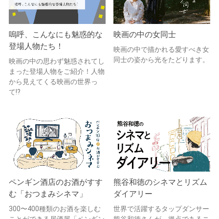
嗚呼、こんなにも魅惑的な
映画の中の女同士
登場人物たち！
映画の中で描かれる愛すべき女
同士の姿から光をたどります。
映画の中の思わず魅惑されてし
まった登場人物をご紹介！人物
から見えてくる映画の世界っ
て!?
ペンギン酒店のお酒がすす
熊谷和徳のシネマとリズム
む「おつまみシネマ」
ダイアリー
300〜400種類のお酒を楽しむ
世界で活躍するタップダンサー
ことができる居酒屋「ペンギン
熊谷和徳さんが、拠点であるニ