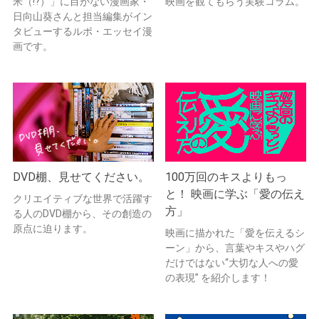
米（!?）」に目がない漫画家・
映画を観てもらう実験コラム。
日向山葵さんと担当編集がイン
タビューするルポ・エッセイ漫
画です。
DVD棚、見せてください。
100万回のキスよりもっ
と！ 映画に学ぶ「愛の伝え
クリエイティブな世界で活躍す
方」
る人のDVD棚から、その創造の
原点に迫ります。
映画に描かれた「愛を伝えるシ
ーン」から、言葉やキスやハグ
だけではない“大切な人への愛
の表現” を紹介します！