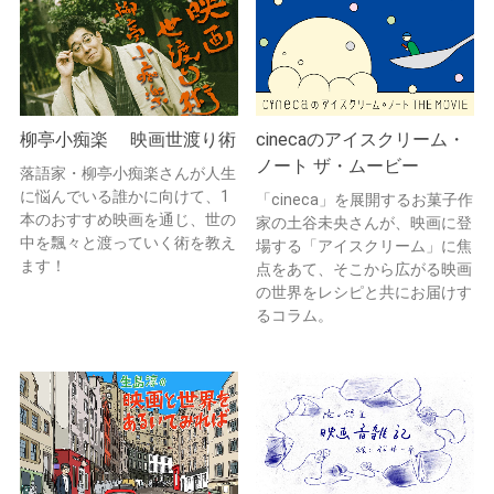
柳亭小痴楽 映画世渡り術
cinecaのアイスクリーム・
ノート ザ・ムービー
落語家・柳亭小痴楽さんが人生
に悩んでいる誰かに向けて、1
「cineca」を展開するお菓子作
本のおすすめ映画を通じ、世の
家の土谷未央さんが、映画に登
中を飄々と渡っていく術を教え
場する「アイスクリーム」に焦
ます！
点をあて、そこから広がる映画
の世界をレシピと共にお届けす
るコラム。