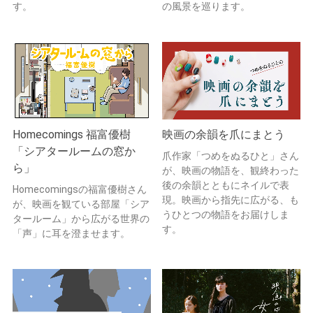
す。
の風景を巡ります。
Homecomings 福富優樹
映画の余韻を爪にまとう
「シアタールームの窓か
爪作家「つめをぬるひと」さん
ら」
が、映画の物語を、観終わった
後の余韻とともにネイルで表
Homecomingsの福富優樹さん
現。映画から指先に広がる、も
が、映画を観ている部屋「シア
うひとつの物語をお届けしま
タールーム」から広がる世界の
す。
「声」に耳を澄ませます。