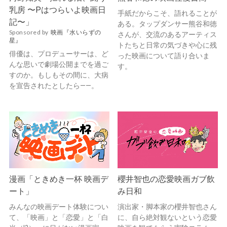
乳房 〜Pはつらいよ映画日
手紙だからこそ、語れることが
記〜」
ある。タップダンサー熊谷和徳
Sponsored by
映画『水いらずの
さんが、交流のあるアーティス
星』
トたちと日常の気づきや心に残
俳優は、プロデューサーは、ど
った映画について語り合いま
んな思いで劇場公開までを過ご
す。
すのか。もしもその間に、大病
を宣告されたとしたら——。
漫画「ときめき一杯 映画デ
櫻井智也の恋愛映画ガブ飲
ート」
み日和
みんなの映画デート体験につい
演出家・脚本家の櫻井智也さん
て、「映画」と「恋愛」と「白
に、自ら絶対観ないという恋愛