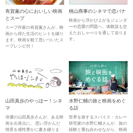
有賀薫の心においしい映画
桃山商事のシネマで恋バナ
とスープ
映画から浮かび上がるジェンダ
ーや恋愛の問題へ、体験談も交
スープ作家の有賀薫さんが、映
えたおしゃべりを通して迫りま
画から得た生活のヒントを綴り
す。
ます。映画を観て思いついたス
ープレシピ付！
山田真歩のやっほー！シネ
水野仁輔の旅と映画をめぐ
マ
る話
俳優の山田真歩さんが、ある映
世界を旅するスパイス・カレー
画を出発点に、 思い浮かんだ
研究家の水野仁輔さんが、旅の
情景を感性豊かに書き綴りま
経験と重ね合わせながら、映画