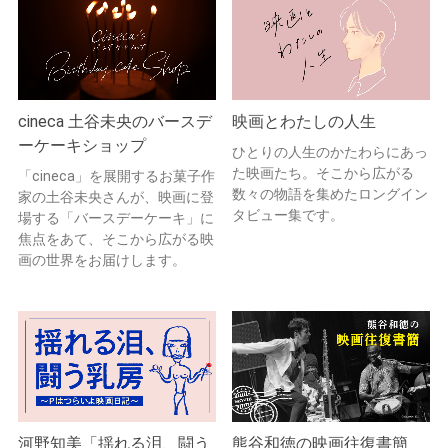
cineca 土谷未央のバースデ
映画とわたしの人生
ーケーキショップ
ひとりの人生のかたわらにあっ
た映画たち。そこから広がる
「cineca」を展開するお菓子作
数々の物語を集めたロングイン
家の土谷未央さんが、映画に登
タビュー集です。
場する「バースデーケーキ」に
焦点をあて、そこから広がる映
画の世界をお届けします。
河野知美「揺れる泪、闘う
熊谷和徳の映画往復書簡