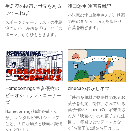
生島淳の映画と世界をある
滝口悠生 映画音雑記
いてみれば
小説家の滝口悠生さんが、映画
の中の音から、 考えを巡らせ
スポーツジャーナリストの生島
言葉を紡ぎます。
淳さんが、映画を「街」と「ス
ポーツ」からひもときます。
Homecomings 福富優樹の
cinecaのおかしネマ
ビデオショップ・コーナー
「映画を題材に物語性のあるお
ズ
菓子を創案、制作」されている
菓子作家・cinecaの土谷未央さ
Homecomings福富優樹さん
んが「映画の中のお菓子」に注
が、 レンタルビデオショップ
目し、毎回ひとつテーマとな
など、大切な場所と映画の記憶
る“お菓子”の話をお届けしま
をたどります。