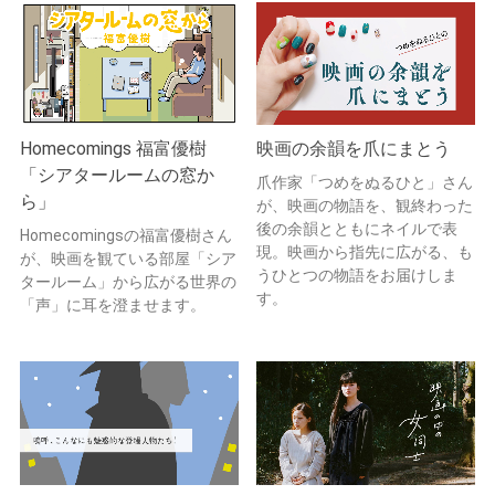
Homecomings 福富優樹
映画の余韻を爪にまとう
「シアタールームの窓か
爪作家「つめをぬるひと」さん
ら」
が、映画の物語を、観終わった
後の余韻とともにネイルで表
Homecomingsの福富優樹さん
現。映画から指先に広がる、も
が、映画を観ている部屋「シア
うひとつの物語をお届けしま
タールーム」から広がる世界の
す。
「声」に耳を澄ませます。