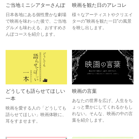
ご当地ミニシアターさんぽ
映画を観た日のアレコレ
日本各地にある個性豊かな劇場
様々なアーティストやクリエイ
で映画を味わった後で、ご当地
ターの“映画を観た一日”の風景
グルメも味わえる、おすすめさ
を映し出します。
んぽコースを紹介します。
どうしても語らせてほしい
映画の言葉
一本
あなたの世界を広げ、人生をち
ょっと豊かにしてくれるかもし
映画を愛する人の「どうしても
れない。そんな、映画の中の言
語らせてほしい」映画体験に、
葉を紹介します。
耳をすませます。