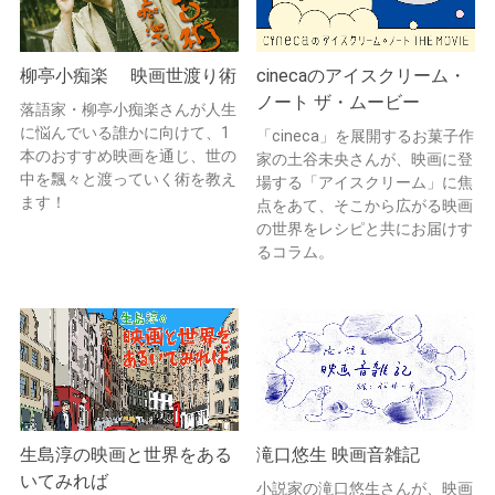
柳亭小痴楽 映画世渡り術
cinecaのアイスクリーム・
ノート ザ・ムービー
落語家・柳亭小痴楽さんが人生
に悩んでいる誰かに向けて、1
「cineca」を展開するお菓子作
本のおすすめ映画を通じ、世の
家の土谷未央さんが、映画に登
中を飄々と渡っていく術を教え
場する「アイスクリーム」に焦
ます！
点をあて、そこから広がる映画
の世界をレシピと共にお届けす
るコラム。
生島淳の映画と世界をある
滝口悠生 映画音雑記
いてみれば
小説家の滝口悠生さんが、映画