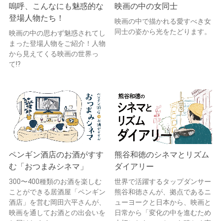
嗚呼、こんなにも魅惑的な
映画の中の女同士
登場人物たち！
映画の中で描かれる愛すべき女
同士の姿から光をたどります。
映画の中の思わず魅惑されてし
まった登場人物をご紹介！人物
から見えてくる映画の世界っ
て!?
ペンギン酒店のお酒がすす
熊谷和徳のシネマとリズム
む「おつまみシネマ」
ダイアリー
300〜400種類のお酒を楽しむ
世界で活躍するタップダンサー
ことができる居酒屋「ペンギン
熊谷和徳さんが、拠点であるニ
酒店」を営む岡田六平さんが、
ューヨークと日本から、映画と
映画を通してお酒との出会いを
日常から「変化の中を進むため