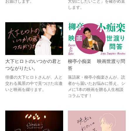
お届けします。
大切にしたいこと」を確かめ直
します。
大下ヒロトのいつかの君と
柳亭小痴楽 映画世渡り問
つながりたい。
答
俳優の大下ヒロトさんが、人と
落語家・柳亭小痴楽さんが、読
交わる風景の中で見つけた出逢
者から届いたお悩みに答え、シ
いと映画を綴ります。
メに1本の映画を贈る人生相談
コラムです！