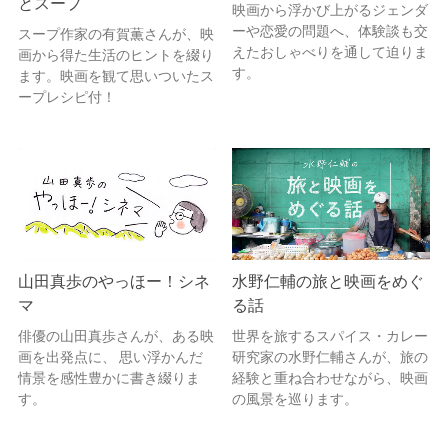
とスープ
映画から浮かび上がるジェンダ
ーや恋愛の問題へ、体験談も交
スープ作家の有賀薫さんが、映
えたおしゃべりを通して迫りま
画から得た生活のヒントを綴り
す。
ます。映画を観て思いついたス
ープレシピ付！
山田真歩のやっほー！シネ
水野仁輔の旅と映画をめぐ
マ
る話
俳優の山田真歩さんが、ある映
世界を旅するスパイス・カレー
画を出発点に、 思い浮かんだ
研究家の水野仁輔さんが、旅の
情景を感性豊かに書き綴りま
経験と重ね合わせながら、映画
す。
の風景を巡ります。