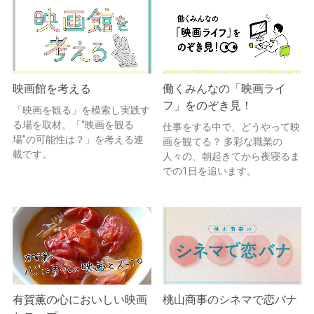
映画館を考える
働くみんなの「映画ライ
フ」をのぞき見！
「映画を観る」を模索し実践す
る場を取材。「“映画を観る
仕事をする中で、どうやって映
場”の可能性は？」を考える連
画を観てる？ 多彩な職業の
載です。
人々の、朝起きてから夜寝るま
での1日を追います。
有賀薫の心においしい映画
桃山商事のシネマで恋バナ