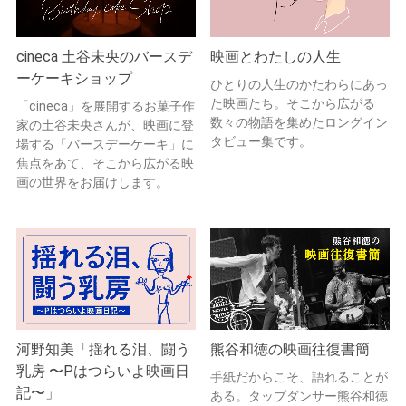
cineca 土谷未央のバースデ
映画とわたしの人生
ーケーキショップ
ひとりの人生のかたわらにあっ
た映画たち。そこから広がる
「cineca」を展開するお菓子作
数々の物語を集めたロングイン
家の土谷未央さんが、映画に登
タビュー集です。
場する「バースデーケーキ」に
焦点をあて、そこから広がる映
画の世界をお届けします。
河野知美「揺れる泪、闘う
熊谷和徳の映画往復書簡
乳房 〜Pはつらいよ映画日
手紙だからこそ、語れることが
記〜」
ある。タップダンサー熊谷和徳