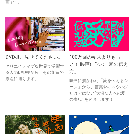
画です。
DVD棚、見せてください。
100万回のキスよりもっ
と！ 映画に学ぶ「愛の伝え
クリエイティブな世界で活躍す
方」
る人のDVD棚から、その創造の
原点に迫ります。
映画に描かれた「愛を伝えるシ
ーン」から、言葉やキスやハグ
だけではない“大切な人への愛
の表現” を紹介します！