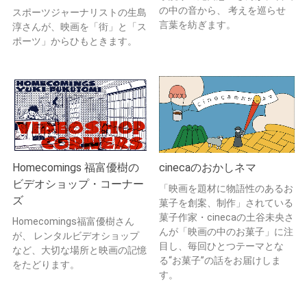
の中の音から、 考えを巡らせ
スポーツジャーナリストの生島
言葉を紡ぎます。
淳さんが、映画を「街」と「ス
ポーツ」からひもときます。
Homecomings 福富優樹の
cinecaのおかしネマ
ビデオショップ・コーナー
「映画を題材に物語性のあるお
ズ
菓子を創案、制作」されている
菓子作家・cinecaの土谷未央さ
Homecomings福富優樹さん
んが「映画の中のお菓子」に注
が、 レンタルビデオショップ
目し、毎回ひとつテーマとな
など、大切な場所と映画の記憶
る“お菓子”の話をお届けしま
をたどります。
す。