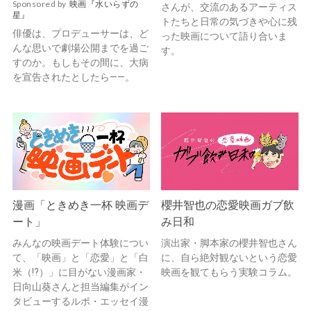
Sponsored by
映画『水いらずの
さんが、交流のあるアーティス
星』
トたちと日常の気づきや心に残
俳優は、プロデューサーは、ど
った映画について語り合いま
んな思いで劇場公開までを過ご
す。
すのか。もしもその間に、大病
を宣告されたとしたら——。
漫画「ときめき一杯 映画デ
櫻井智也の恋愛映画ガブ飲
ート」
み日和
みんなの映画デート体験につい
演出家・脚本家の櫻井智也さん
て、「映画」と「恋愛」と「白
に、自ら絶対観ないという恋愛
米（!?）」に目がない漫画家・
映画を観てもらう実験コラム。
日向山葵さんと担当編集がイン
タビューするルポ・エッセイ漫