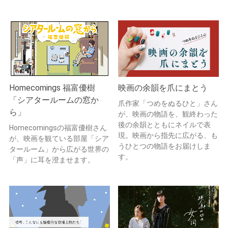
Homecomings 福富優樹
映画の余韻を爪にまとう
「シアタールームの窓か
爪作家「つめをぬるひと」さん
ら」
が、映画の物語を、観終わった
後の余韻とともにネイルで表
Homecomingsの福富優樹さん
現。映画から指先に広がる、も
が、映画を観ている部屋「シア
うひとつの物語をお届けしま
タールーム」から広がる世界の
す。
「声」に耳を澄ませます。