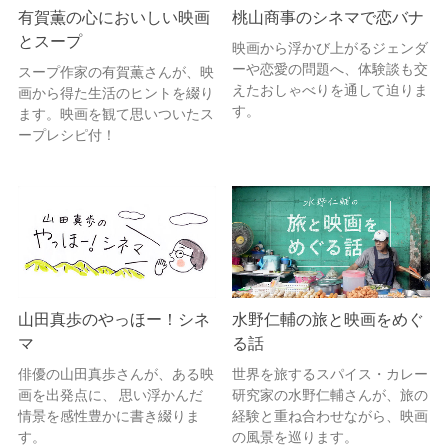
有賀薫の心においしい映画
桃山商事のシネマで恋バナ
とスープ
映画から浮かび上がるジェンダ
ーや恋愛の問題へ、体験談も交
スープ作家の有賀薫さんが、映
えたおしゃべりを通して迫りま
画から得た生活のヒントを綴り
す。
ます。映画を観て思いついたス
ープレシピ付！
山田真歩のやっほー！シネ
水野仁輔の旅と映画をめぐ
マ
る話
俳優の山田真歩さんが、ある映
世界を旅するスパイス・カレー
画を出発点に、 思い浮かんだ
研究家の水野仁輔さんが、旅の
情景を感性豊かに書き綴りま
経験と重ね合わせながら、映画
す。
の風景を巡ります。