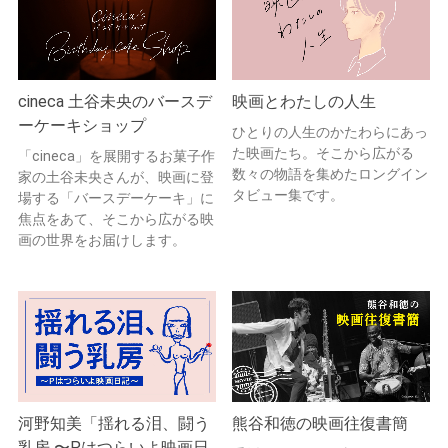
cineca 土谷未央のバースデ
映画とわたしの人生
ーケーキショップ
ひとりの人生のかたわらにあっ
た映画たち。そこから広がる
「cineca」を展開するお菓子作
数々の物語を集めたロングイン
家の土谷未央さんが、映画に登
タビュー集です。
場する「バースデーケーキ」に
焦点をあて、そこから広がる映
画の世界をお届けします。
河野知美「揺れる泪、闘う
熊谷和徳の映画往復書簡
乳房 〜Pはつらいよ映画日