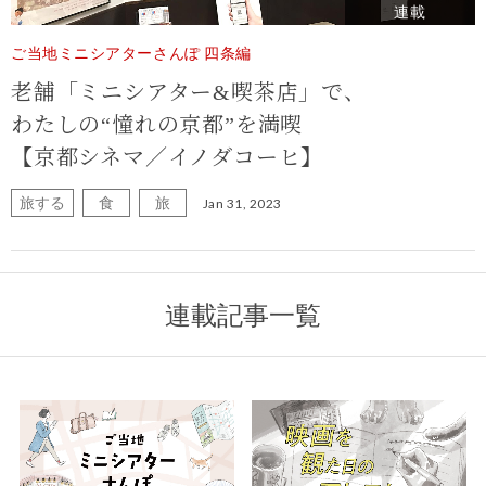
連載
ご当地ミニシアターさんぽ 四条編
老舗「ミニシアター&喫茶店」で、
わたしの“憧れの京都”を満喫
【京都シネマ／イノダコーヒ】
旅する
食
旅
Jan 31, 2023
連載記事一覧