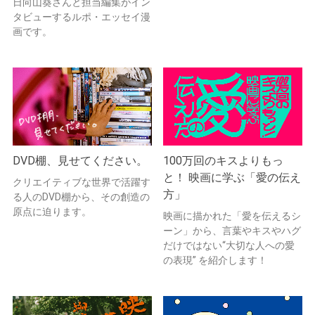
日向山葵さんと担当編集がイン
タビューするルポ・エッセイ漫
画です。
DVD棚、見せてください。
100万回のキスよりもっ
と！ 映画に学ぶ「愛の伝え
クリエイティブな世界で活躍す
方」
る人のDVD棚から、その創造の
原点に迫ります。
映画に描かれた「愛を伝えるシ
ーン」から、言葉やキスやハグ
だけではない“大切な人への愛
の表現” を紹介します！