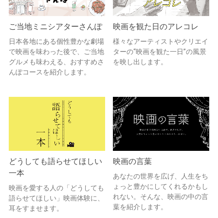
ご当地ミニシアターさんぽ
映画を観た日のアレコレ
日本各地にある個性豊かな劇場
様々なアーティストやクリエイ
で映画を味わった後で、ご当地
ターの“映画を観た一日”の風景
グルメも味わえる、おすすめさ
を映し出します。
んぽコースを紹介します。
どうしても語らせてほしい
映画の言葉
一本
あなたの世界を広げ、人生をち
ょっと豊かにしてくれるかもし
映画を愛する人の「どうしても
れない。そんな、映画の中の言
語らせてほしい」映画体験に、
葉を紹介します。
耳をすませます。