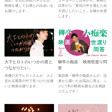
酒店」を営む岡田六平さんが、
ューヨークと日本から、映画と
映画を通してお酒との出会いを
日常から「変化の中を進むため
お届けします。
大切にしたいこと」を確かめ直
します。
大下ヒロトのいつかの君と
柳亭小痴楽 映画世渡り問
つながりたい。
答
俳優の大下ヒロトさんが、人と
落語家・柳亭小痴楽さんが、読
交わる風景の中で見つけた出逢
者から届いたお悩みに答え、シ
いと映画を綴ります。
メに1本の映画を贈る人生相談
コラムです！