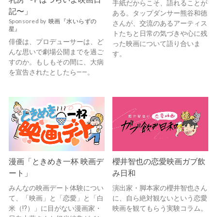
手紙だからこそ、語れることが
記〜」
ある。タップダンサー熊谷和徳
Sponsored by
映画『水いらずの
さんが、交流のあるアーティス
星』
トたちと日常の気づきや心に残
俳優は、プロデューサーは、ど
った映画について語り合いま
んな思いで劇場公開までを過ご
す。
すのか。もしもその間に、大病
を宣告されたとしたら——。
漫画「ときめき一杯 映画デ
櫻井智也の恋愛映画ガブ飲
ート」
み日和
みんなの映画デート体験につい
演出家・脚本家の櫻井智也さん
て、「映画」と「恋愛」と「白
に、自ら絶対観ないという恋愛
米（!?）」に目がない漫画家・
映画を観てもらう実験コラム。