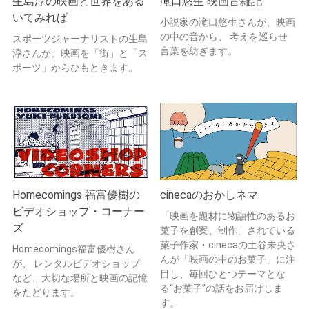
生島淳の映画と世界をある
滝口悠生 映画音雑記
いてみれば
小説家の滝口悠生さんが、映画
の中の音から、 考えを巡らせ
スポーツジャーナリストの生島
言葉を紡ぎます。
淳さんが、映画を「街」と「ス
ポーツ」からひもときます。
Homecomings 福富優樹の
cinecaのおかしネマ
ビデオショップ・コーナー
「映画を題材に物語性のあるお
ズ
菓子を創案、制作」されている
菓子作家・cinecaの土谷未央さ
Homecomings福富優樹さん
んが「映画の中のお菓子」に注
が、 レンタルビデオショップ
目し、毎回ひとつテーマとな
など、大切な場所と映画の記憶
る“お菓子”の話をお届けしま
をたどります。
す。