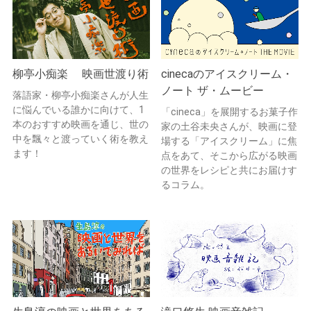
柳亭小痴楽 映画世渡り術
cinecaのアイスクリーム・
ノート ザ・ムービー
落語家・柳亭小痴楽さんが人生
に悩んでいる誰かに向けて、1
「cineca」を展開するお菓子作
本のおすすめ映画を通じ、世の
家の土谷未央さんが、映画に登
中を飄々と渡っていく術を教え
場する「アイスクリーム」に焦
ます！
点をあて、そこから広がる映画
の世界をレシピと共にお届けす
るコラム。