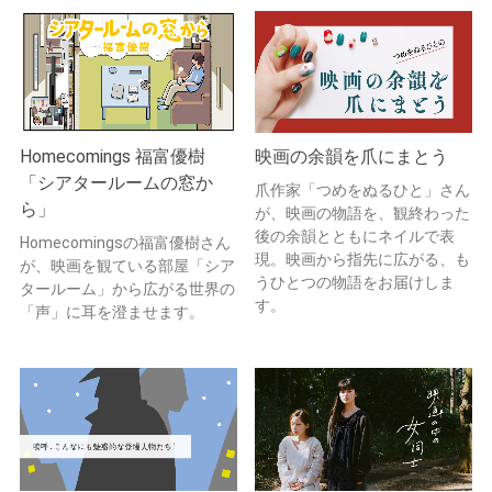
Homecomings 福富優樹
映画の余韻を爪にまとう
「シアタールームの窓か
爪作家「つめをぬるひと」さん
ら」
が、映画の物語を、観終わった
後の余韻とともにネイルで表
Homecomingsの福富優樹さん
現。映画から指先に広がる、も
が、映画を観ている部屋「シア
うひとつの物語をお届けしま
タールーム」から広がる世界の
す。
「声」に耳を澄ませます。