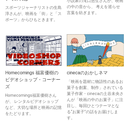
小説家の滝口悠生さんが、映画
の中の音から、 考えを巡らせ
スポーツジャーナリストの生島
言葉を紡ぎます。
淳さんが、映画を「街」と「ス
ポーツ」からひもときます。
Homecomings 福富優樹の
cinecaのおかしネマ
ビデオショップ・コーナー
「映画を題材に物語性のあるお
ズ
菓子を創案、制作」されている
菓子作家・cinecaの土谷未央さ
Homecomings福富優樹さん
んが「映画の中のお菓子」に注
が、 レンタルビデオショップ
目し、毎回ひとつテーマとな
など、大切な場所と映画の記憶
る“お菓子”の話をお届けしま
をたどります。
す。