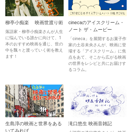
柳亭小痴楽 映画世渡り術
cinecaのアイスクリーム・
ノート ザ・ムービー
落語家・柳亭小痴楽さんが人生
に悩んでいる誰かに向けて、1
「cineca」を展開するお菓子作
本のおすすめ映画を通じ、世の
家の土谷未央さんが、映画に登
中を飄々と渡っていく術を教え
場する「アイスクリーム」に焦
ます！
点をあて、そこから広がる映画
の世界をレシピと共にお届けす
るコラム。
生島淳の映画と世界をある
滝口悠生 映画音雑記
いてみれば