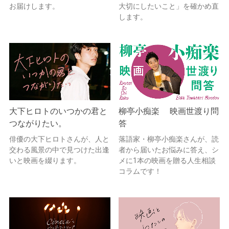
お届けします。
大切にしたいこと」を確かめ直
します。
大下ヒロトのいつかの君と
柳亭小痴楽 映画世渡り問
つながりたい。
答
俳優の大下ヒロトさんが、人と
落語家・柳亭小痴楽さんが、読
交わる風景の中で見つけた出逢
者から届いたお悩みに答え、シ
いと映画を綴ります。
メに1本の映画を贈る人生相談
コラムです！