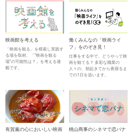
映画館を考える
働くみんなの「映画ライ
フ」をのぞき見！
「映画を観る」を模索し実践す
る場を取材。「“映画を観る
仕事をする中で、どうやって映
場”の可能性は？」を考える連
画を観てる？ 多彩な職業の
載です。
人々の、朝起きてから夜寝るま
での1日を追います。
有賀薫の心においしい映画
桃山商事のシネマで恋バナ