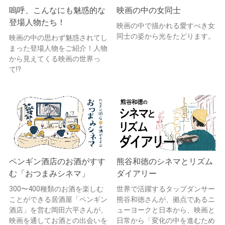
嗚呼、こんなにも魅惑的な
映画の中の女同士
登場人物たち！
映画の中で描かれる愛すべき女
同士の姿から光をたどります。
映画の中の思わず魅惑されてし
まった登場人物をご紹介！人物
から見えてくる映画の世界っ
て!?
ペンギン酒店のお酒がすす
熊谷和徳のシネマとリズム
む「おつまみシネマ」
ダイアリー
300〜400種類のお酒を楽しむ
世界で活躍するタップダンサー
ことができる居酒屋「ペンギン
熊谷和徳さんが、拠点であるニ
酒店」を営む岡田六平さんが、
ューヨークと日本から、映画と
映画を通してお酒との出会いを
日常から「変化の中を進むため