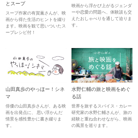
とスープ
映画から浮かび上がるジェンダ
ーや恋愛の問題へ、体験談も交
スープ作家の有賀薫さんが、映
えたおしゃべりを通して迫りま
画から得た生活のヒントを綴り
す。
ます。映画を観て思いついたス
ープレシピ付！
山田真歩のやっほー！シネ
水野仁輔の旅と映画をめぐ
マ
る話
俳優の山田真歩さんが、ある映
世界を旅するスパイス・カレー
画を出発点に、 思い浮かんだ
研究家の水野仁輔さんが、旅の
情景を感性豊かに書き綴りま
経験と重ね合わせながら、映画
す。
の風景を巡ります。