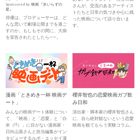
Sponsored by
映画『水いらずの
さんが、交流のあるアーティス
星』
トたちと日常の気づきや心に残
俳優は、プロデューサーは、ど
った映画について語り合いま
んな思いで劇場公開までを過ご
す。
すのか。もしもその間に、大病
を宣告されたとしたら——。
漫画「ときめき一杯 映画デ
櫻井智也の恋愛映画ガブ飲
ート」
み日和
みんなの映画デート体験につい
演出家・脚本家の櫻井智也さん
て、「映画」と「恋愛」と「白
に、自ら絶対観ないという恋愛
米（!?）」に目がない漫画家・
映画を観てもらう実験コラム。
日向山葵さんと担当編集がイン
タビューするルポ・エッセイ漫