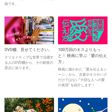
画です。
DVD棚、見せてください。
100万回のキスよりもっ
と！ 映画に学ぶ「愛の伝え
クリエイティブな世界で活躍す
方」
る人のDVD棚から、その創造の
原点に迫ります。
映画に描かれた「愛を伝えるシ
ーン」から、言葉やキスやハグ
だけではない“大切な人への愛
の表現” を紹介します！