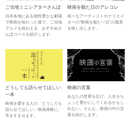
ご当地ミニシアターさんぽ
映画を観た日のアレコレ
日本各地にある個性豊かな劇場
様々なアーティストやクリエイ
で映画を味わった後で、ご当地
ターの“映画を観た一日”の風景
グルメも味わえる、おすすめさ
を映し出します。
んぽコースを紹介します。
どうしても語らせてほしい
映画の言葉
一本
あなたの世界を広げ、人生をち
ょっと豊かにしてくれるかもし
映画を愛する人の「どうしても
れない。そんな、映画の中の言
語らせてほしい」映画体験に、
葉を紹介します。
耳をすませます。