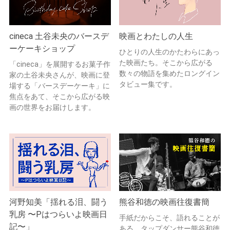
cineca 土谷未央のバースデ
映画とわたしの人生
ーケーキショップ
ひとりの人生のかたわらにあっ
た映画たち。そこから広がる
「cineca」を展開するお菓子作
数々の物語を集めたロングイン
家の土谷未央さんが、映画に登
タビュー集です。
場する「バースデーケーキ」に
焦点をあて、そこから広がる映
画の世界をお届けします。
河野知美「揺れる泪、闘う
熊谷和徳の映画往復書簡
乳房 〜Pはつらいよ映画日
手紙だからこそ、語れることが
記〜」
ある。タップダンサー熊谷和徳