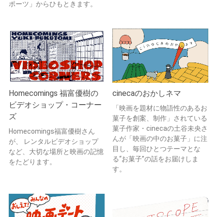
ポーツ」からひもときます。
Homecomings 福富優樹の
cinecaのおかしネマ
ビデオショップ・コーナー
「映画を題材に物語性のあるお
ズ
菓子を創案、制作」されている
菓子作家・cinecaの土谷未央さ
Homecomings福富優樹さん
んが「映画の中のお菓子」に注
が、 レンタルビデオショップ
目し、毎回ひとつテーマとな
など、大切な場所と映画の記憶
る“お菓子”の話をお届けしま
をたどります。
す。