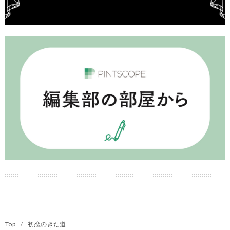
Top
/
初恋のきた道