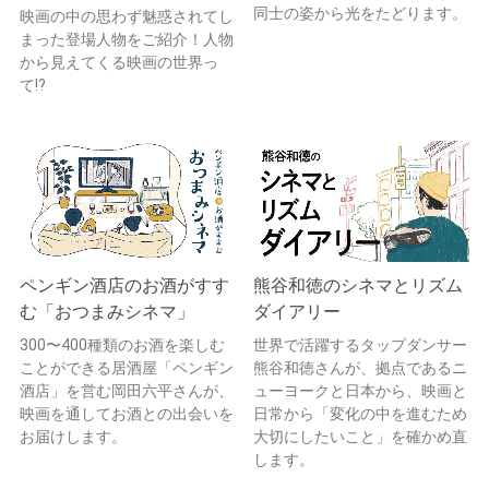
同士の姿から光をたどります。
映画の中の思わず魅惑されてし
まった登場人物をご紹介！人物
から見えてくる映画の世界っ
て!?
ペンギン酒店のお酒がすす
熊谷和徳のシネマとリズム
む「おつまみシネマ」
ダイアリー
300〜400種類のお酒を楽しむ
世界で活躍するタップダンサー
ことができる居酒屋「ペンギン
熊谷和徳さんが、拠点であるニ
酒店」を営む岡田六平さんが、
ューヨークと日本から、映画と
映画を通してお酒との出会いを
日常から「変化の中を進むため
お届けします。
大切にしたいこと」を確かめ直
します。