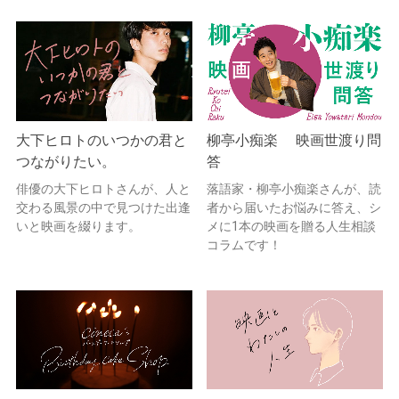
大下ヒロトのいつかの君と
柳亭小痴楽 映画世渡り問
つながりたい。
答
俳優の大下ヒロトさんが、人と
落語家・柳亭小痴楽さんが、読
交わる風景の中で見つけた出逢
者から届いたお悩みに答え、シ
いと映画を綴ります。
メに1本の映画を贈る人生相談
コラムです！