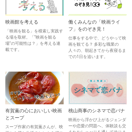
映画館を考える
働くみんなの「映画ライ
フ」をのぞき見！
「映画を観る」を模索し実践す
る場を取材。「“映画を観る
仕事をする中で、どうやって映
場”の可能性は？」を考える連
画を観てる？ 多彩な職業の
載です。
人々の、朝起きてから夜寝るま
での1日を追います。
有賀薫の心においしい映画
桃山商事のシネマで恋バナ
とスープ
映画から浮かび上がるジェンダ
ーや恋愛の問題へ、体験談も交
スープ作家の有賀薫さんが、映