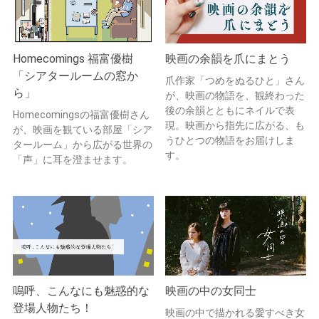
Homecomings 福富優樹
映画の余韻を爪にまとう
「シアタールームの窓か
爪作家「つめをぬるひと」さん
ら」
が、映画の物語を、観終わった
後の余韻とともにネイルで表
Homecomingsの福富優樹さん
現。映画から指先に広がる、も
が、映画を観ている部屋「シア
うひとつの物語をお届けしま
タールーム」から広がる世界の
す。
「声」に耳を澄ませます。
嗚呼、こんなにも魅惑的な
映画の中の女同士
登場人物たち！
映画の中で描かれる愛すべき女