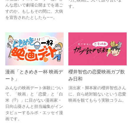
んな思いで劇場公開までを過ご
す。
すのか。もしもその間に、大病
を宣告されたとしたら——。
漫画「ときめき一杯 映画デ
櫻井智也の恋愛映画ガブ飲
ート」
み日和
みんなの映画デート体験につい
演出家・脚本家の櫻井智也さん
て、「映画」と「恋愛」と「白
に、自ら絶対観ないという恋愛
米（!?）」に目がない漫画家・
映画を観てもらう実験コラム。
日向山葵さんと担当編集がイン
タビューするルポ・エッセイ漫
画です。