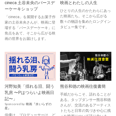
cineca 土谷未央のバースデ
映画とわたしの人生
ーケーキショップ
ひとりの人生のかたわらにあっ
た映画たち。そこから広がる
「cineca」を展開するお菓子作
数々の物語を集めたロングイン
家の土谷未央さんが、映画に登
タビュー集です。
場する「バースデーケーキ」に
焦点をあて、そこから広がる映
画の世界をお届けします。
河野知美「揺れる泪、闘う
熊谷和徳の映画往復書簡
乳房 〜Pはつらいよ映画日
手紙だからこそ、語れることが
記〜」
ある。タップダンサー熊谷和徳
Sponsored by
映画『水いらずの
さんが、交流のあるアーティス
星』
トたちと日常の気づきや心に残
俳優は、プロデューサーは、ど
った映画について語り合いま