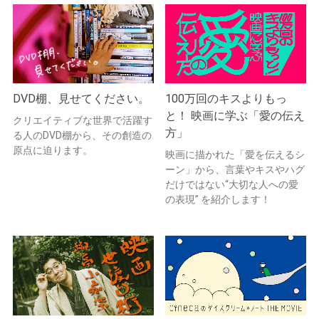
DVD棚、見せてください。
100万回のキスよりもっ
と！ 映画に学ぶ「愛の伝え
クリエイティブな世界で活躍す
方」
る人のDVD棚から、その創造の
原点に迫ります。
映画に描かれた「愛を伝えるシ
ーン」から、言葉やキスやハグ
だけではない“大切な人への愛
の表現” を紹介します！