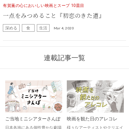
有賀薫の心においしい映画とスープ 10皿目
一点をみつめること
『初恋のきた道』
深める
食
生活
Mar 4, 2020
連載記事一覧
ご当地ミニシアターさんぽ
映画を観た日のアレコレ
日本各地にある個性豊かな劇場
様々なアーティストやクリエイ