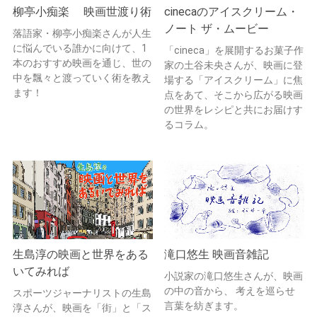
柳亭小痴楽 映画世渡り術
cinecaのアイスクリーム・
ノート ザ・ムービー
落語家・柳亭小痴楽さんが人生
に悩んでいる誰かに向けて、1
「cineca」を展開するお菓子作
本のおすすめ映画を通じ、世の
家の土谷未央さんが、映画に登
中を飄々と渡っていく術を教え
場する「アイスクリーム」に焦
ます！
点をあて、そこから広がる映画
の世界をレシピと共にお届けす
るコラム。
生島淳の映画と世界をある
滝口悠生 映画音雑記
いてみれば
小説家の滝口悠生さんが、映画
の中の音から、 考えを巡らせ
スポーツジャーナリストの生島
言葉を紡ぎます。
淳さんが、映画を「街」と「ス