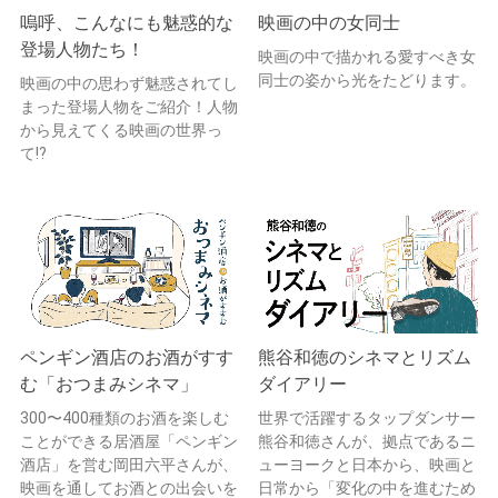
嗚呼、こんなにも魅惑的な
映画の中の女同士
登場人物たち！
映画の中で描かれる愛すべき女
同士の姿から光をたどります。
映画の中の思わず魅惑されてし
まった登場人物をご紹介！人物
から見えてくる映画の世界っ
て!?
ペンギン酒店のお酒がすす
熊谷和徳のシネマとリズム
む「おつまみシネマ」
ダイアリー
300〜400種類のお酒を楽しむ
世界で活躍するタップダンサー
ことができる居酒屋「ペンギン
熊谷和徳さんが、拠点であるニ
酒店」を営む岡田六平さんが、
ューヨークと日本から、映画と
映画を通してお酒との出会いを
日常から「変化の中を進むため