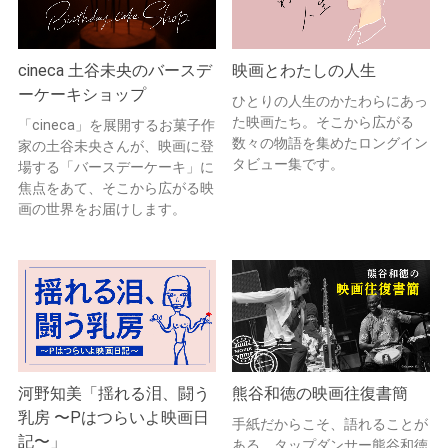
cineca 土谷未央のバースデ
映画とわたしの人生
ーケーキショップ
ひとりの人生のかたわらにあっ
た映画たち。そこから広がる
「cineca」を展開するお菓子作
数々の物語を集めたロングイン
家の土谷未央さんが、映画に登
タビュー集です。
場する「バースデーケーキ」に
焦点をあて、そこから広がる映
画の世界をお届けします。
河野知美「揺れる泪、闘う
熊谷和徳の映画往復書簡
乳房 〜Pはつらいよ映画日
手紙だからこそ、語れることが
記〜」
ある。タップダンサー熊谷和徳