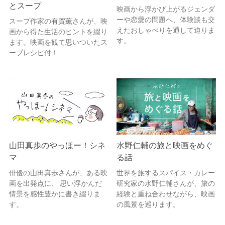
とスープ
映画から浮かび上がるジェンダ
ーや恋愛の問題へ、体験談も交
スープ作家の有賀薫さんが、映
えたおしゃべりを通して迫りま
画から得た生活のヒントを綴り
す。
ます。映画を観て思いついたス
ープレシピ付！
山田真歩のやっほー！シネ
水野仁輔の旅と映画をめぐ
マ
る話
俳優の山田真歩さんが、ある映
世界を旅するスパイス・カレー
画を出発点に、 思い浮かんだ
研究家の水野仁輔さんが、旅の
情景を感性豊かに書き綴りま
経験と重ね合わせながら、映画
す。
の風景を巡ります。