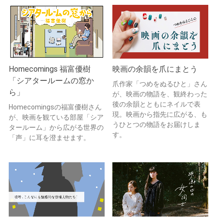
Homecomings 福富優樹
映画の余韻を爪にまとう
「シアタールームの窓か
爪作家「つめをぬるひと」さん
ら」
が、映画の物語を、観終わった
後の余韻とともにネイルで表
Homecomingsの福富優樹さん
現。映画から指先に広がる、も
が、映画を観ている部屋「シア
うひとつの物語をお届けしま
タールーム」から広がる世界の
す。
「声」に耳を澄ませます。