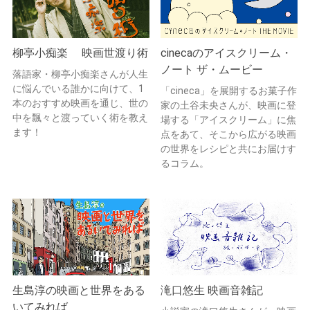
柳亭小痴楽 映画世渡り術
cinecaのアイスクリーム・
ノート ザ・ムービー
落語家・柳亭小痴楽さんが人生
に悩んでいる誰かに向けて、1
「cineca」を展開するお菓子作
本のおすすめ映画を通じ、世の
家の土谷未央さんが、映画に登
中を飄々と渡っていく術を教え
場する「アイスクリーム」に焦
ます！
点をあて、そこから広がる映画
の世界をレシピと共にお届けす
るコラム。
生島淳の映画と世界をある
滝口悠生 映画音雑記
いてみれば