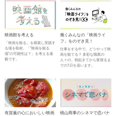
映画館を考える
働くみんなの「映画ライ
フ」をのぞき見！
「映画を観る」を模索し実践す
る場を取材。「“映画を観る
仕事をする中で、どうやって映
場”の可能性は？」を考える連
画を観てる？ 多彩な職業の
載です。
人々の、朝起きてから夜寝るま
での1日を追います。
有賀薫の心においしい映画
桃山商事のシネマで恋バナ