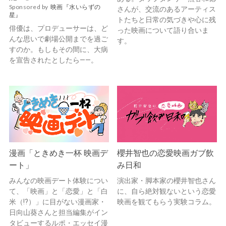
Sponsored by
映画『水いらずの
さんが、交流のあるアーティス
星』
トたちと日常の気づきや心に残
俳優は、プロデューサーは、ど
った映画について語り合いま
んな思いで劇場公開までを過ご
す。
すのか。もしもその間に、大病
を宣告されたとしたら——。
漫画「ときめき一杯 映画デ
櫻井智也の恋愛映画ガブ飲
ート」
み日和
みんなの映画デート体験につい
演出家・脚本家の櫻井智也さん
て、「映画」と「恋愛」と「白
に、自ら絶対観ないという恋愛
米（!?）」に目がない漫画家・
映画を観てもらう実験コラム。
日向山葵さんと担当編集がイン
タビューするルポ・エッセイ漫