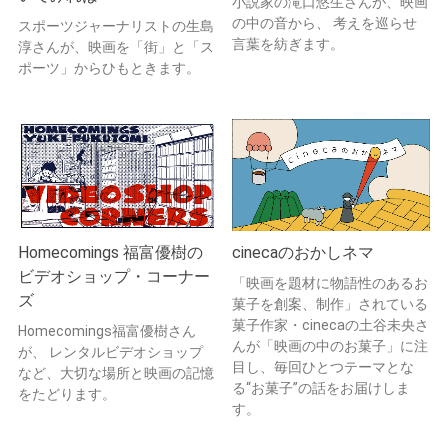
小説家の滝口悠生さんが、映画
の中の音から、 考えを巡らせ
スポーツジャーナリストの生島
言葉を紡ぎます。
淳さんが、映画を「街」と「ス
ポーツ」からひもときます。
Homecomings 福富優樹の
cinecaのおかしネマ
ビデオショップ・コーナー
「映画を題材に物語性のあるお
ズ
菓子を創案、制作」されている
菓子作家・cinecaの土谷未央さ
Homecomings福富優樹さん
んが「映画の中のお菓子」に注
が、 レンタルビデオショップ
目し、毎回ひとつテーマとな
など、大切な場所と映画の記憶
る“お菓子”の話をお届けしま
をたどります。
す。