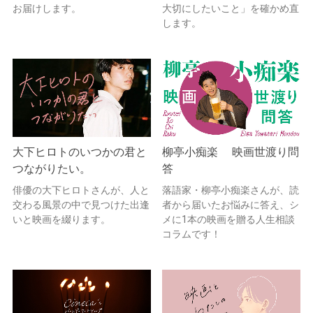
お届けします。
大切にしたいこと」を確かめ直
します。
大下ヒロトのいつかの君と
柳亭小痴楽 映画世渡り問
つながりたい。
答
俳優の大下ヒロトさんが、人と
落語家・柳亭小痴楽さんが、読
交わる風景の中で見つけた出逢
者から届いたお悩みに答え、シ
いと映画を綴ります。
メに1本の映画を贈る人生相談
コラムです！