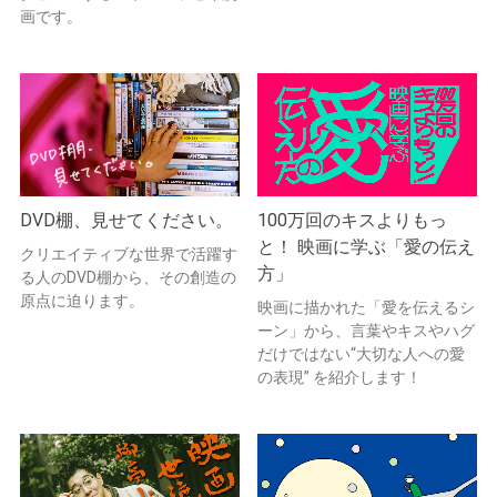
画です。
DVD棚、見せてください。
100万回のキスよりもっ
と！ 映画に学ぶ「愛の伝え
クリエイティブな世界で活躍す
方」
る人のDVD棚から、その創造の
原点に迫ります。
映画に描かれた「愛を伝えるシ
ーン」から、言葉やキスやハグ
だけではない“大切な人への愛
の表現” を紹介します！