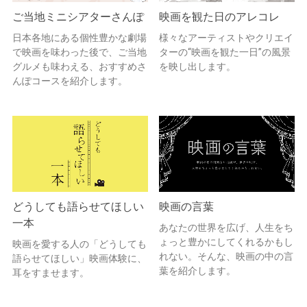
ご当地ミニシアターさんぽ
映画を観た日のアレコレ
日本各地にある個性豊かな劇場
様々なアーティストやクリエイ
で映画を味わった後で、ご当地
ターの“映画を観た一日”の風景
グルメも味わえる、おすすめさ
を映し出します。
んぽコースを紹介します。
どうしても語らせてほしい
映画の言葉
一本
あなたの世界を広げ、人生をち
ょっと豊かにしてくれるかもし
映画を愛する人の「どうしても
れない。そんな、映画の中の言
語らせてほしい」映画体験に、
葉を紹介します。
耳をすませます。