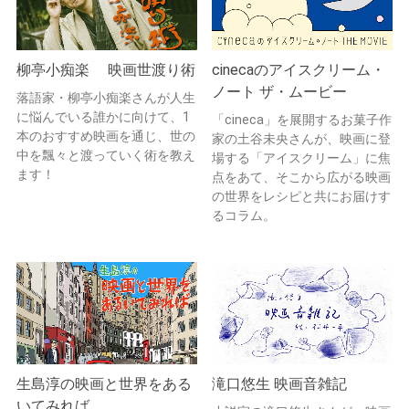
柳亭小痴楽 映画世渡り術
cinecaのアイスクリーム・
ノート ザ・ムービー
落語家・柳亭小痴楽さんが人生
に悩んでいる誰かに向けて、1
「cineca」を展開するお菓子作
本のおすすめ映画を通じ、世の
家の土谷未央さんが、映画に登
中を飄々と渡っていく術を教え
場する「アイスクリーム」に焦
ます！
点をあて、そこから広がる映画
の世界をレシピと共にお届けす
るコラム。
生島淳の映画と世界をある
滝口悠生 映画音雑記
いてみれば