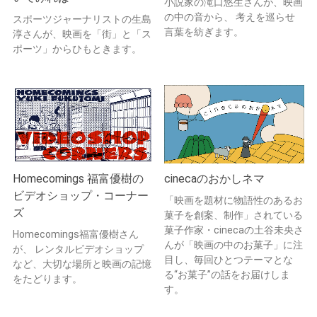
小説家の滝口悠生さんが、映画
の中の音から、 考えを巡らせ
スポーツジャーナリストの生島
言葉を紡ぎます。
淳さんが、映画を「街」と「ス
ポーツ」からひもときます。
Homecomings 福富優樹の
cinecaのおかしネマ
ビデオショップ・コーナー
「映画を題材に物語性のあるお
ズ
菓子を創案、制作」されている
菓子作家・cinecaの土谷未央さ
Homecomings福富優樹さん
んが「映画の中のお菓子」に注
が、 レンタルビデオショップ
目し、毎回ひとつテーマとな
など、大切な場所と映画の記憶
る“お菓子”の話をお届けしま
をたどります。
す。