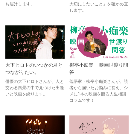
お届けします。
大切にしたいこと」を確かめ直
します。
大下ヒロトのいつかの君と
柳亭小痴楽 映画世渡り問
つながりたい。
答
俳優の大下ヒロトさんが、人と
落語家・柳亭小痴楽さんが、読
交わる風景の中で見つけた出逢
者から届いたお悩みに答え、シ
いと映画を綴ります。
メに1本の映画を贈る人生相談
コラムです！