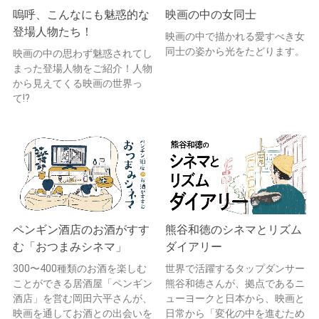
嗚呼、こんなにも魅惑的な
映画の中の女同士
登場人物たち！
映画の中で描かれる愛すべき女
同士の姿から光をたどります。
映画の中の思わず魅惑されてし
まった登場人物をご紹介！人物
から見えてくる映画の世界っ
て!?
ペンギン酒店のお酒がすす
熊谷和徳のシネマとリズム
む「おつまみシネマ」
ダイアリー
300〜400種類のお酒を楽しむ
世界で活躍するタップダンサー
ことができる居酒屋「ペンギン
熊谷和徳さんが、拠点であるニ
酒店」を営む岡田六平さんが、
ューヨークと日本から、映画と
映画を通してお酒との出会いを
日常から「変化の中を進むため