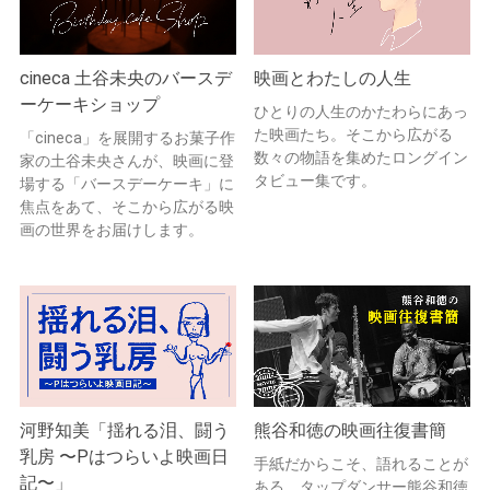
cineca 土谷未央のバースデ
映画とわたしの人生
ーケーキショップ
ひとりの人生のかたわらにあっ
た映画たち。そこから広がる
「cineca」を展開するお菓子作
数々の物語を集めたロングイン
家の土谷未央さんが、映画に登
タビュー集です。
場する「バースデーケーキ」に
焦点をあて、そこから広がる映
画の世界をお届けします。
河野知美「揺れる泪、闘う
熊谷和徳の映画往復書簡
乳房 〜Pはつらいよ映画日
手紙だからこそ、語れることが
記〜」
ある。タップダンサー熊谷和徳