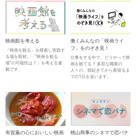
映画館を考える
働くみんなの「映画ライ
フ」をのぞき見！
「映画を観る」を模索し実践す
る場を取材。「“映画を観る
仕事をする中で、どうやって映
場”の可能性は？」を考える連
画を観てる？ 多彩な職業の
載です。
人々の、朝起きてから夜寝るま
での1日を追います。
有賀薫の心においしい映画
桃山商事のシネマで恋バナ