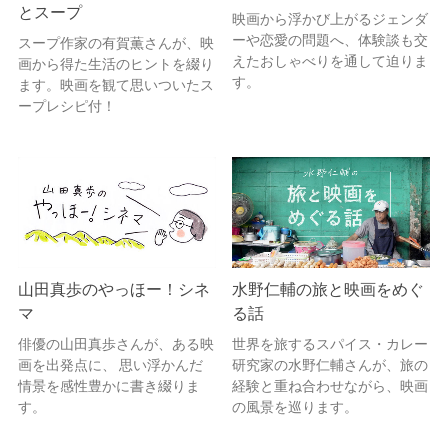
とスープ
映画から浮かび上がるジェンダ
ーや恋愛の問題へ、体験談も交
スープ作家の有賀薫さんが、映
えたおしゃべりを通して迫りま
画から得た生活のヒントを綴り
す。
ます。映画を観て思いついたス
ープレシピ付！
山田真歩のやっほー！シネ
水野仁輔の旅と映画をめぐ
マ
る話
俳優の山田真歩さんが、ある映
世界を旅するスパイス・カレー
画を出発点に、 思い浮かんだ
研究家の水野仁輔さんが、旅の
情景を感性豊かに書き綴りま
経験と重ね合わせながら、映画
す。
の風景を巡ります。