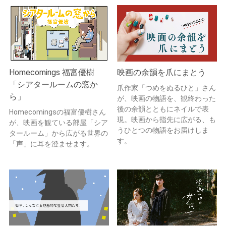
Homecomings 福富優樹
映画の余韻を爪にまとう
「シアタールームの窓か
爪作家「つめをぬるひと」さん
ら」
が、映画の物語を、観終わった
後の余韻とともにネイルで表
Homecomingsの福富優樹さん
現。映画から指先に広がる、も
が、映画を観ている部屋「シア
うひとつの物語をお届けしま
タールーム」から広がる世界の
す。
「声」に耳を澄ませます。