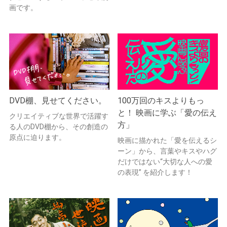
画です。
DVD棚、見せてください。
100万回のキスよりもっ
と！ 映画に学ぶ「愛の伝え
クリエイティブな世界で活躍す
方」
る人のDVD棚から、その創造の
原点に迫ります。
映画に描かれた「愛を伝えるシ
ーン」から、言葉やキスやハグ
だけではない“大切な人への愛
の表現” を紹介します！