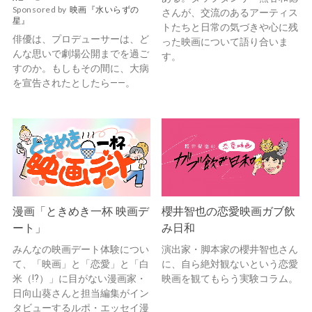
Sponsored by
映画『水いらずの
さんが、交流のあるアーティス
星』
トたちと日常の気づきや心に残
俳優は、プロデューサーは、ど
った映画について語り合いま
んな思いで劇場公開までを過ご
す。
すのか。もしもその間に、大病
を宣告されたとしたら——。
漫画「ときめき一杯 映画デ
櫻井智也の恋愛映画ガブ飲
ート」
み日和
みんなの映画デート体験につい
演出家・脚本家の櫻井智也さん
て、「映画」と「恋愛」と「白
に、自ら絶対観ないという恋愛
米（!?）」に目がない漫画家・
映画を観てもらう実験コラム。
日向山葵さんと担当編集がイン
タビューするルポ・エッセイ漫