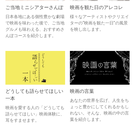
ご当地ミニシアターさんぽ
映画を観た日のアレコレ
日本各地にある個性豊かな劇場
様々なアーティストやクリエイ
で映画を味わった後で、ご当地
ターの“映画を観た一日”の風景
グルメも味わえる、おすすめさ
を映し出します。
んぽコースを紹介します。
どうしても語らせてほしい
映画の言葉
一本
あなたの世界を広げ、人生をち
ょっと豊かにしてくれるかもし
映画を愛する人の「どうしても
れない。そんな、映画の中の言
語らせてほしい」映画体験に、
葉を紹介します。
耳をすませます。