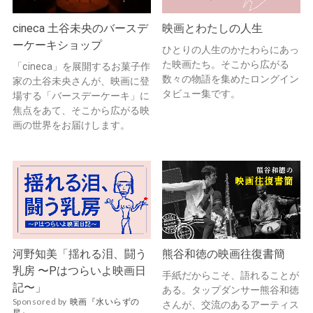
cineca 土谷未央のバースデ
映画とわたしの人生
ーケーキショップ
ひとりの人生のかたわらにあっ
た映画たち。そこから広がる
「cineca」を展開するお菓子作
数々の物語を集めたロングイン
家の土谷未央さんが、映画に登
タビュー集です。
場する「バースデーケーキ」に
焦点をあて、そこから広がる映
画の世界をお届けします。
河野知美「揺れる泪、闘う
熊谷和徳の映画往復書簡
乳房 〜Pはつらいよ映画日
手紙だからこそ、語れることが
記〜」
ある。タップダンサー熊谷和徳
Sponsored by
映画『水いらずの
さんが、交流のあるアーティス
星』