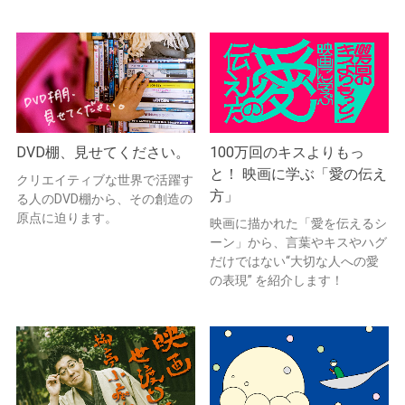
DVD棚、見せてください。
100万回のキスよりもっ
と！ 映画に学ぶ「愛の伝え
クリエイティブな世界で活躍す
方」
る人のDVD棚から、その創造の
原点に迫ります。
映画に描かれた「愛を伝えるシ
ーン」から、言葉やキスやハグ
だけではない“大切な人への愛
の表現” を紹介します！