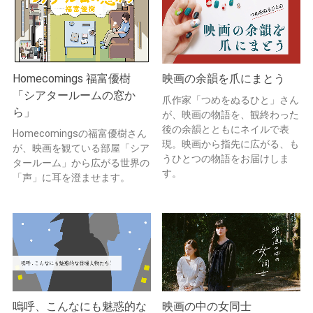
Homecomings 福富優樹
映画の余韻を爪にまとう
「シアタールームの窓か
爪作家「つめをぬるひと」さん
ら」
が、映画の物語を、観終わった
後の余韻とともにネイルで表
Homecomingsの福富優樹さん
現。映画から指先に広がる、も
が、映画を観ている部屋「シア
うひとつの物語をお届けしま
タールーム」から広がる世界の
す。
「声」に耳を澄ませます。
嗚呼、こんなにも魅惑的な
映画の中の女同士