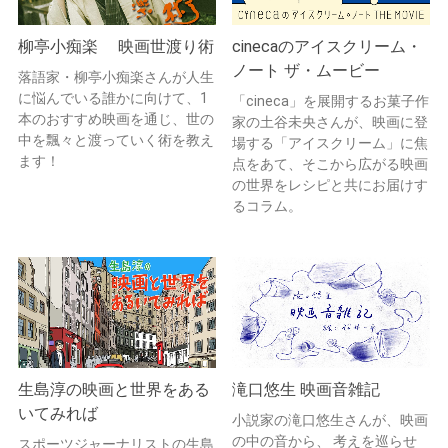
柳亭小痴楽 映画世渡り術
cinecaのアイスクリーム・
ノート ザ・ムービー
落語家・柳亭小痴楽さんが人生
に悩んでいる誰かに向けて、1
「cineca」を展開するお菓子作
本のおすすめ映画を通じ、世の
家の土谷未央さんが、映画に登
中を飄々と渡っていく術を教え
場する「アイスクリーム」に焦
ます！
点をあて、そこから広がる映画
の世界をレシピと共にお届けす
るコラム。
生島淳の映画と世界をある
滝口悠生 映画音雑記
いてみれば
小説家の滝口悠生さんが、映画
の中の音から、 考えを巡らせ
スポーツジャーナリストの生島