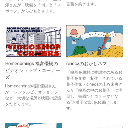
言葉を紡ぎます。
淳さんが、映画を「街」と「ス
ポーツ」からひもときます。
Homecomings 福富優樹の
cinecaのおかしネマ
ビデオショップ・コーナー
「映画を題材に物語性のあるお
ズ
菓子を創案、制作」されている
菓子作家・cinecaの土谷未央さ
Homecomings福富優樹さん
んが「映画の中のお菓子」に注
が、 レンタルビデオショップ
目し、毎回ひとつテーマとな
など、大切な場所と映画の記憶
る“お菓子”の話をお届けしま
をたどります。
す。