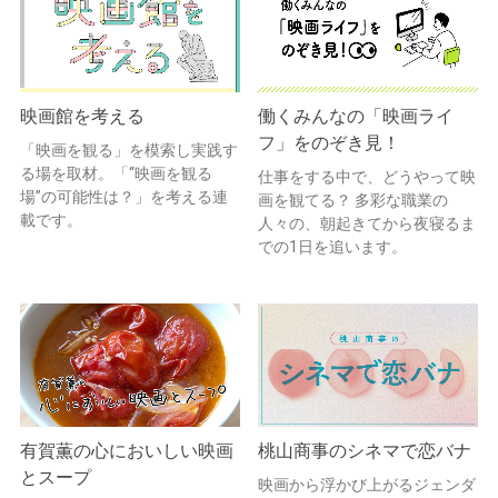
映画館を考える
働くみんなの「映画ライ
フ」をのぞき見！
「映画を観る」を模索し実践す
る場を取材。「“映画を観る
仕事をする中で、どうやって映
場”の可能性は？」を考える連
画を観てる？ 多彩な職業の
載です。
人々の、朝起きてから夜寝るま
での1日を追います。
有賀薫の心においしい映画
桃山商事のシネマで恋バナ
とスープ
映画から浮かび上がるジェンダ