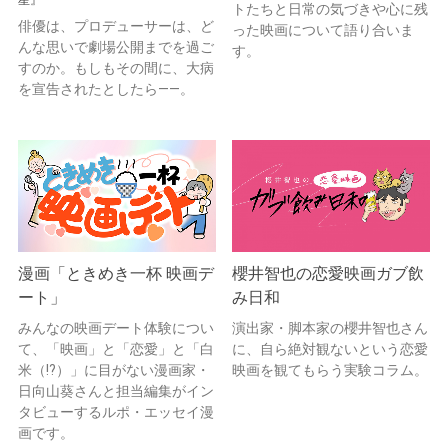
トたちと日常の気づきや心に残
俳優は、プロデューサーは、ど
った映画について語り合いま
んな思いで劇場公開までを過ご
す。
すのか。もしもその間に、大病
を宣告されたとしたら——。
漫画「ときめき一杯 映画デ
櫻井智也の恋愛映画ガブ飲
ート」
み日和
みんなの映画デート体験につい
演出家・脚本家の櫻井智也さん
て、「映画」と「恋愛」と「白
に、自ら絶対観ないという恋愛
米（!?）」に目がない漫画家・
映画を観てもらう実験コラム。
日向山葵さんと担当編集がイン
タビューするルポ・エッセイ漫
画です。