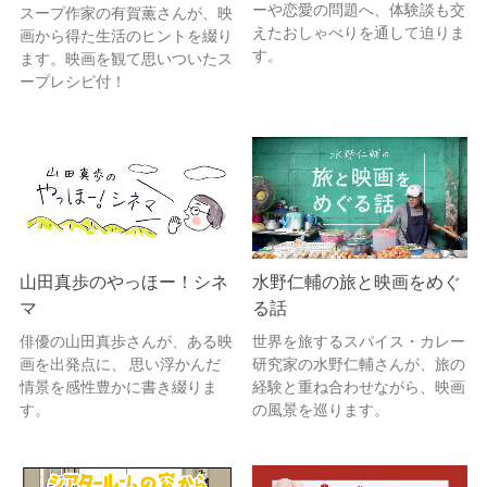
ーや恋愛の問題へ、体験談も交
スープ作家の有賀薫さんが、映
えたおしゃべりを通して迫りま
画から得た生活のヒントを綴り
す。
ます。映画を観て思いついたス
ープレシピ付！
山田真歩のやっほー！シネ
水野仁輔の旅と映画をめぐ
マ
る話
俳優の山田真歩さんが、ある映
世界を旅するスパイス・カレー
画を出発点に、 思い浮かんだ
研究家の水野仁輔さんが、旅の
情景を感性豊かに書き綴りま
経験と重ね合わせながら、映画
す。
の風景を巡ります。