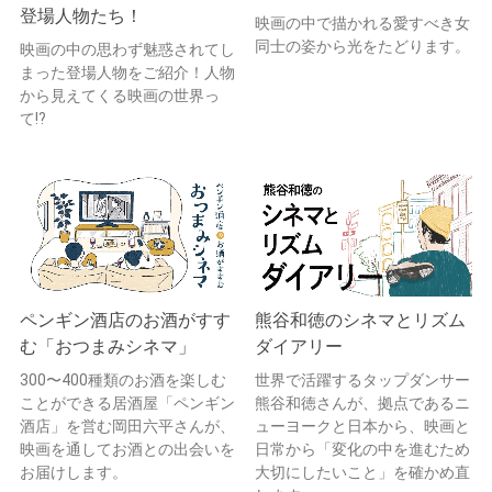
登場人物たち！
映画の中で描かれる愛すべき女
同士の姿から光をたどります。
映画の中の思わず魅惑されてし
まった登場人物をご紹介！人物
から見えてくる映画の世界っ
て!?
ペンギン酒店のお酒がすす
熊谷和徳のシネマとリズム
む「おつまみシネマ」
ダイアリー
300〜400種類のお酒を楽しむ
世界で活躍するタップダンサー
ことができる居酒屋「ペンギン
熊谷和徳さんが、拠点であるニ
酒店」を営む岡田六平さんが、
ューヨークと日本から、映画と
映画を通してお酒との出会いを
日常から「変化の中を進むため
お届けします。
大切にしたいこと」を確かめ直