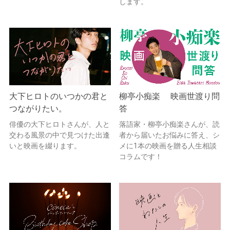
します。
大下ヒロトのいつかの君と
柳亭小痴楽 映画世渡り問
つながりたい。
答
俳優の大下ヒロトさんが、人と
落語家・柳亭小痴楽さんが、読
交わる風景の中で見つけた出逢
者から届いたお悩みに答え、シ
いと映画を綴ります。
メに1本の映画を贈る人生相談
コラムです！