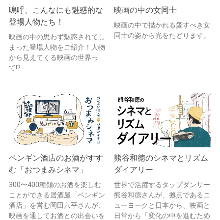
嗚呼、こんなにも魅惑的な
映画の中の女同士
登場人物たち！
映画の中で描かれる愛すべき女
同士の姿から光をたどります。
映画の中の思わず魅惑されてし
まった登場人物をご紹介！人物
から見えてくる映画の世界っ
て!?
ペンギン酒店のお酒がすす
熊谷和徳のシネマとリズム
む「おつまみシネマ」
ダイアリー
300〜400種類のお酒を楽しむ
世界で活躍するタップダンサー
ことができる居酒屋「ペンギン
熊谷和徳さんが、拠点であるニ
酒店」を営む岡田六平さんが、
ューヨークと日本から、映画と
映画を通してお酒との出会いを
日常から「変化の中を進むため