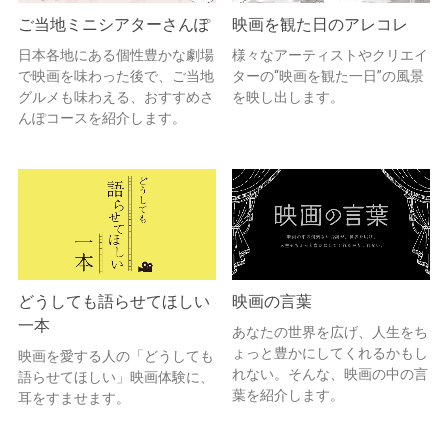
ご当地ミニシアターさんぽ
映画を観た日のアレコレ
日本各地にある個性豊かな劇場
様々なアーティストやクリエイ
で映画を味わった後で、ご当地
ターの“映画を観た一日”の風景
グルメも味わえる、おすすめさ
を映し出します。
んぽコースを紹介します。
どうしても語らせてほしい
映画の言葉
一本
あなたの世界を広げ、人生をち
ょっと豊かにしてくれるかもし
映画を愛する人の「どうしても
れない。そんな、映画の中の言
語らせてほしい」映画体験に、
葉を紹介します。
耳をすませます。