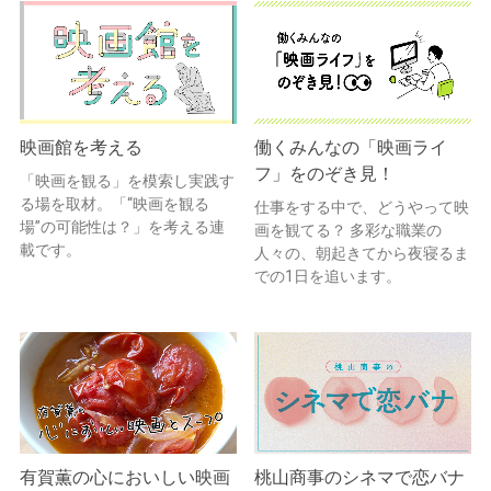
映画館を考える
働くみんなの「映画ライ
フ」をのぞき見！
「映画を観る」を模索し実践す
る場を取材。「“映画を観る
仕事をする中で、どうやって映
場”の可能性は？」を考える連
画を観てる？ 多彩な職業の
載です。
人々の、朝起きてから夜寝るま
での1日を追います。
有賀薫の心においしい映画
桃山商事のシネマで恋バナ