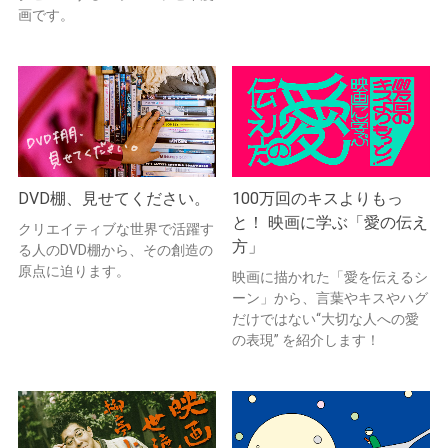
画です。
DVD棚、見せてください。
100万回のキスよりもっ
と！ 映画に学ぶ「愛の伝え
クリエイティブな世界で活躍す
方」
る人のDVD棚から、その創造の
原点に迫ります。
映画に描かれた「愛を伝えるシ
ーン」から、言葉やキスやハグ
だけではない“大切な人への愛
の表現” を紹介します！