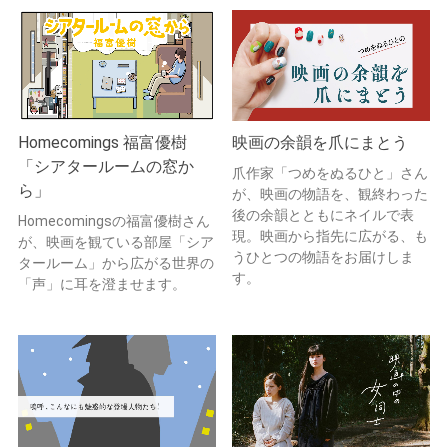
Homecomings 福富優樹
映画の余韻を爪にまとう
「シアタールームの窓か
爪作家「つめをぬるひと」さん
ら」
が、映画の物語を、観終わった
後の余韻とともにネイルで表
Homecomingsの福富優樹さん
現。映画から指先に広がる、も
が、映画を観ている部屋「シア
うひとつの物語をお届けしま
タールーム」から広がる世界の
す。
「声」に耳を澄ませます。