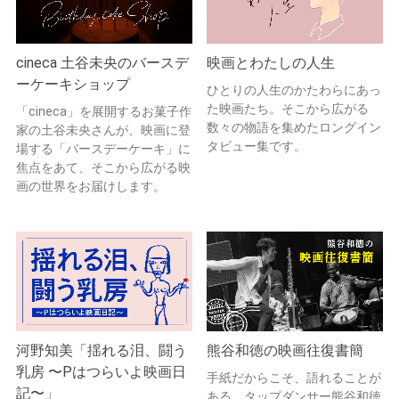
cineca 土谷未央のバースデ
映画とわたしの人生
ーケーキショップ
ひとりの人生のかたわらにあっ
た映画たち。そこから広がる
「cineca」を展開するお菓子作
数々の物語を集めたロングイン
家の土谷未央さんが、映画に登
タビュー集です。
場する「バースデーケーキ」に
焦点をあて、そこから広がる映
画の世界をお届けします。
河野知美「揺れる泪、闘う
熊谷和徳の映画往復書簡
乳房 〜Pはつらいよ映画日
手紙だからこそ、語れることが
記〜」
ある。タップダンサー熊谷和徳