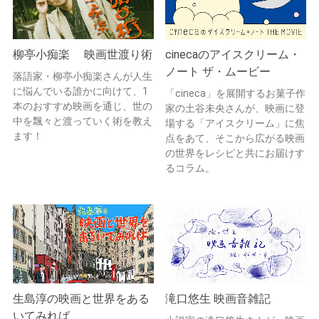
柳亭小痴楽 映画世渡り術
cinecaのアイスクリーム・
ノート ザ・ムービー
落語家・柳亭小痴楽さんが人生
に悩んでいる誰かに向けて、1
「cineca」を展開するお菓子作
本のおすすめ映画を通じ、世の
家の土谷未央さんが、映画に登
中を飄々と渡っていく術を教え
場する「アイスクリーム」に焦
ます！
点をあて、そこから広がる映画
の世界をレシピと共にお届けす
るコラム。
生島淳の映画と世界をある
滝口悠生 映画音雑記
いてみれば