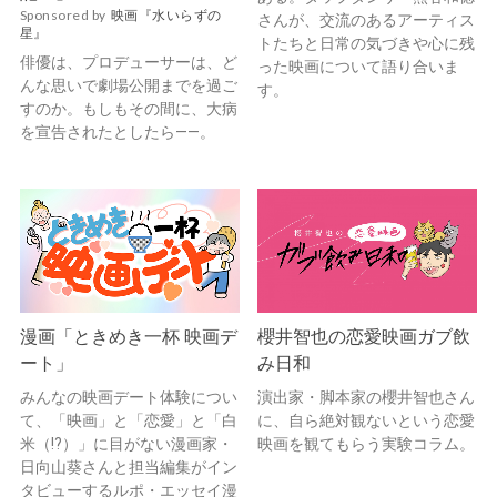
Sponsored by
映画『水いらずの
さんが、交流のあるアーティス
星』
トたちと日常の気づきや心に残
俳優は、プロデューサーは、ど
った映画について語り合いま
んな思いで劇場公開までを過ご
す。
すのか。もしもその間に、大病
を宣告されたとしたら——。
漫画「ときめき一杯 映画デ
櫻井智也の恋愛映画ガブ飲
ート」
み日和
みんなの映画デート体験につい
演出家・脚本家の櫻井智也さん
て、「映画」と「恋愛」と「白
に、自ら絶対観ないという恋愛
米（!?）」に目がない漫画家・
映画を観てもらう実験コラム。
日向山葵さんと担当編集がイン
タビューするルポ・エッセイ漫