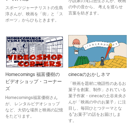
小説家の滝口悠生さんが、映画
の中の音から、 考えを巡らせ
スポーツジャーナリストの生島
言葉を紡ぎます。
淳さんが、映画を「街」と「ス
ポーツ」からひもときます。
Homecomings 福富優樹の
cinecaのおかしネマ
ビデオショップ・コーナー
「映画を題材に物語性のあるお
ズ
菓子を創案、制作」されている
菓子作家・cinecaの土谷未央さ
Homecomings福富優樹さん
んが「映画の中のお菓子」に注
が、 レンタルビデオショップ
目し、毎回ひとつテーマとな
など、大切な場所と映画の記憶
る“お菓子”の話をお届けしま
をたどります。
す。