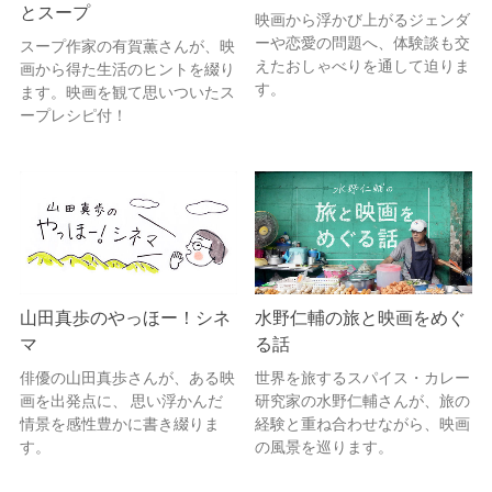
とスープ
映画から浮かび上がるジェンダ
ーや恋愛の問題へ、体験談も交
スープ作家の有賀薫さんが、映
えたおしゃべりを通して迫りま
画から得た生活のヒントを綴り
す。
ます。映画を観て思いついたス
ープレシピ付！
山田真歩のやっほー！シネ
水野仁輔の旅と映画をめぐ
マ
る話
俳優の山田真歩さんが、ある映
世界を旅するスパイス・カレー
画を出発点に、 思い浮かんだ
研究家の水野仁輔さんが、旅の
情景を感性豊かに書き綴りま
経験と重ね合わせながら、映画
す。
の風景を巡ります。