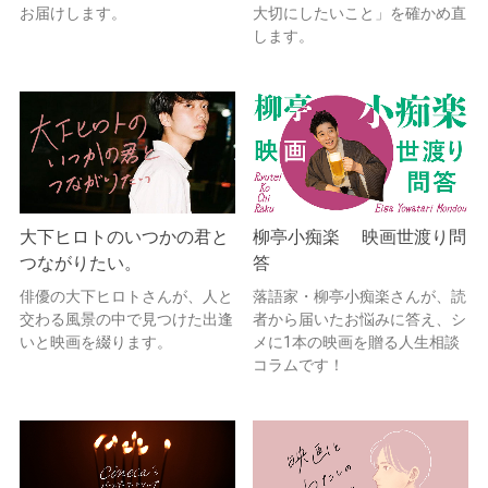
お届けします。
大切にしたいこと」を確かめ直
します。
大下ヒロトのいつかの君と
柳亭小痴楽 映画世渡り問
つながりたい。
答
俳優の大下ヒロトさんが、人と
落語家・柳亭小痴楽さんが、読
交わる風景の中で見つけた出逢
者から届いたお悩みに答え、シ
いと映画を綴ります。
メに1本の映画を贈る人生相談
コラムです！