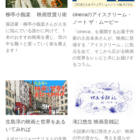
柳亭小痴楽 映画世渡り術
cinecaのアイスクリーム・
ノート ザ・ムービー
落語家・柳亭小痴楽さんが人生
に悩んでいる誰かに向けて、1
「cineca」を展開するお菓子作
本のおすすめ映画を通じ、世の
家の土谷未央さんが、映画に登
中を飄々と渡っていく術を教え
場する「アイスクリーム」に焦
ます！
点をあて、そこから広がる映画
の世界をレシピと共にお届けす
るコラム。
生島淳の映画と世界をある
滝口悠生 映画音雑記
いてみれば
小説家の滝口悠生さんが、映画
の中の音から、 考えを巡らせ
スポーツジャーナリストの生島