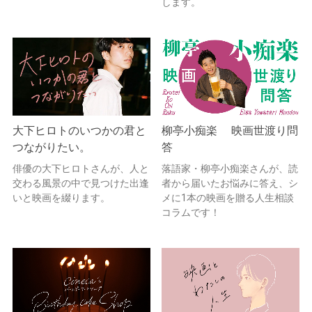
します。
大下ヒロトのいつかの君と
柳亭小痴楽 映画世渡り問
つながりたい。
答
俳優の大下ヒロトさんが、人と
落語家・柳亭小痴楽さんが、読
交わる風景の中で見つけた出逢
者から届いたお悩みに答え、シ
いと映画を綴ります。
メに1本の映画を贈る人生相談
コラムです！