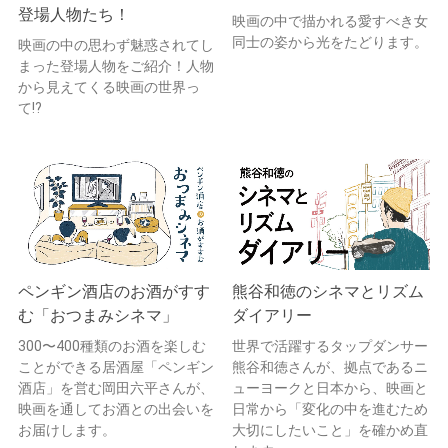
登場人物たち！
映画の中で描かれる愛すべき女
同士の姿から光をたどります。
映画の中の思わず魅惑されてし
まった登場人物をご紹介！人物
から見えてくる映画の世界っ
て!?
ペンギン酒店のお酒がすす
熊谷和徳のシネマとリズム
む「おつまみシネマ」
ダイアリー
300〜400種類のお酒を楽しむ
世界で活躍するタップダンサー
ことができる居酒屋「ペンギン
熊谷和徳さんが、拠点であるニ
酒店」を営む岡田六平さんが、
ューヨークと日本から、映画と
映画を通してお酒との出会いを
日常から「変化の中を進むため
お届けします。
大切にしたいこと」を確かめ直