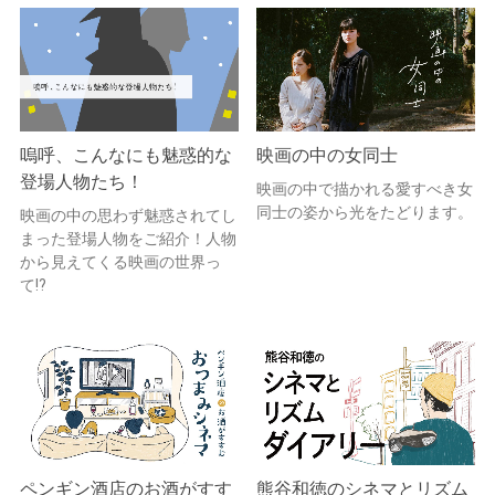
嗚呼、こんなにも魅惑的な
映画の中の女同士
登場人物たち！
映画の中で描かれる愛すべき女
同士の姿から光をたどります。
映画の中の思わず魅惑されてし
まった登場人物をご紹介！人物
から見えてくる映画の世界っ
て!?
ペンギン酒店のお酒がすす
熊谷和徳のシネマとリズム