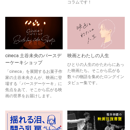
コラムです！
cineca 土谷未央のバースデ
映画とわたしの人生
ーケーキショップ
ひとりの人生のかたわらにあっ
た映画たち。そこから広がる
「cineca」を展開するお菓子作
数々の物語を集めたロングイン
家の土谷未央さんが、映画に登
タビュー集です。
場する「バースデーケーキ」に
焦点をあて、そこから広がる映
画の世界をお届けします。