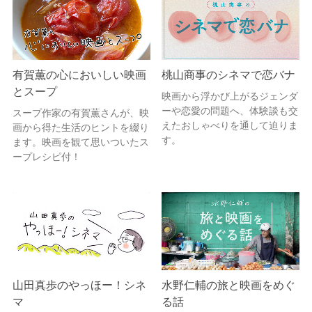
有賀薫の心においしい映画
桃山商事のシネマで恋バナ
とスープ
映画から浮かび上がるジェンダ
ーや恋愛の問題へ、体験談も交
スープ作家の有賀薫さんが、映
えたおしゃべりを通して迫りま
画から得た生活のヒントを綴り
す。
ます。映画を観て思いついたス
ープレシピ付！
山田真歩のやっほー！シネ
水野仁輔の旅と映画をめぐ
マ
る話