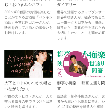
む「おつまみシネマ」
ダイアリー
300〜400種類のお酒を楽しむ
世界で活躍するタップダンサー
ことができる居酒屋「ペンギン
熊谷和徳さんが、拠点であるニ
酒店」を営む岡田六平さんが、
ューヨークと日本から、映画と
映画を通してお酒との出会いを
日常から「変化の中を進むため
お届けします。
大切にしたいこと」を確かめ直
します。
大下ヒロトのいつかの君と
柳亭小痴楽 映画世渡り問
つながりたい。
答
俳優の大下ヒロトさんが、人と
落語家・柳亭小痴楽さんが、読
交わる風景の中で見つけた出逢
者から届いたお悩みに答え、シ
いと映画を綴ります。
メに1本の映画を贈る人生相談