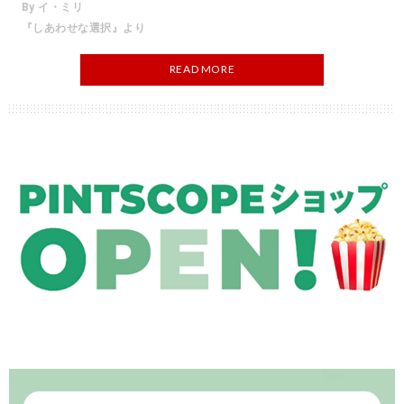
By イ・ミリ
『しあわせな選択』より
READ MORE