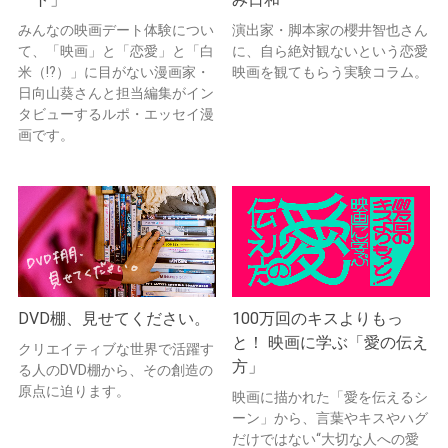
みんなの映画デート体験につい
演出家・脚本家の櫻井智也さん
て、「映画」と「恋愛」と「白
に、自ら絶対観ないという恋愛
米（!?）」に目がない漫画家・
映画を観てもらう実験コラム。
日向山葵さんと担当編集がイン
タビューするルポ・エッセイ漫
画です。
DVD棚、見せてください。
100万回のキスよりもっ
と！ 映画に学ぶ「愛の伝え
クリエイティブな世界で活躍す
方」
る人のDVD棚から、その創造の
原点に迫ります。
映画に描かれた「愛を伝えるシ
ーン」から、言葉やキスやハグ
だけではない“大切な人への愛