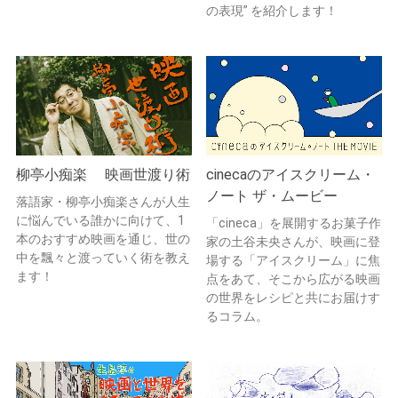
の表現” を紹介します！
柳亭小痴楽 映画世渡り術
cinecaのアイスクリーム・
ノート ザ・ムービー
落語家・柳亭小痴楽さんが人生
に悩んでいる誰かに向けて、1
「cineca」を展開するお菓子作
本のおすすめ映画を通じ、世の
家の土谷未央さんが、映画に登
中を飄々と渡っていく術を教え
場する「アイスクリーム」に焦
ます！
点をあて、そこから広がる映画
の世界をレシピと共にお届けす
るコラム。