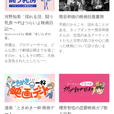
河野知美「揺れる泪、闘う
熊谷和徳の映画往復書簡
乳房 〜Pはつらいよ映画日
手紙だからこそ、語れることが
記〜」
ある。タップダンサー熊谷和徳
Sponsored by
映画『水いらずの
さんが、交流のあるアーティス
星』
トたちと日常の気づきや心に残
俳優は、プロデューサーは、ど
った映画について語り合いま
んな思いで劇場公開までを過ご
す。
すのか。もしもその間に、大病
を宣告されたとしたら——。
漫画「ときめき一杯 映画デ
櫻井智也の恋愛映画ガブ飲
ート」
み日和