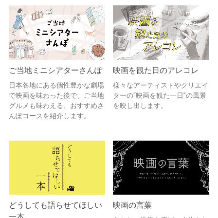
ご当地ミニシアターさんぽ
映画を観た日のアレコレ
日本各地にある個性豊かな劇場
様々なアーティストやクリエイ
で映画を味わった後で、ご当地
ターの“映画を観た一日”の風景
グルメも味わえる、おすすめさ
を映し出します。
んぽコースを紹介します。
どうしても語らせてほしい
映画の言葉
一本