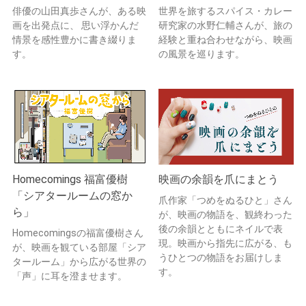
俳優の山田真歩さんが、ある映
世界を旅するスパイス・カレー
画を出発点に、 思い浮かんだ
研究家の水野仁輔さんが、旅の
情景を感性豊かに書き綴りま
経験と重ね合わせながら、映画
す。
の風景を巡ります。
Homecomings 福富優樹
映画の余韻を爪にまとう
「シアタールームの窓か
爪作家「つめをぬるひと」さん
ら」
が、映画の物語を、観終わった
後の余韻とともにネイルで表
Homecomingsの福富優樹さん
現。映画から指先に広がる、も
が、映画を観ている部屋「シア
うひとつの物語をお届けしま
タールーム」から広がる世界の
す。
「声」に耳を澄ませます。