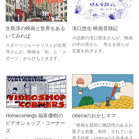
生島淳の映画と世界をある
滝口悠生 映画音雑記
いてみれば
小説家の滝口悠生さんが、映画
の中の音から、 考えを巡らせ
スポーツジャーナリストの生島
言葉を紡ぎます。
淳さんが、映画を「街」と「ス
ポーツ」からひもときます。
Homecomings 福富優樹の
cinecaのおかしネマ
ビデオショップ・コーナー
「映画を題材に物語性のあるお
ズ
菓子を創案、制作」されている
菓子作家・cinecaの土谷未央さ