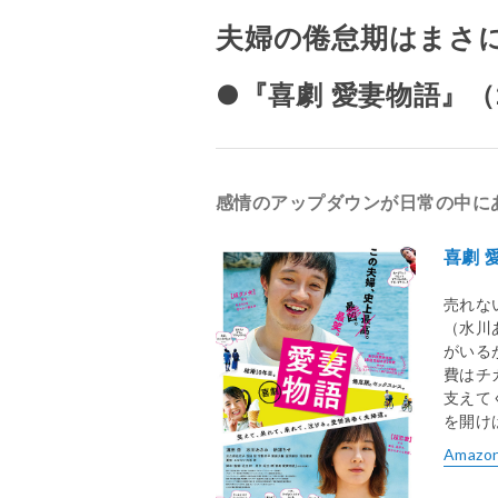
夫婦の倦怠期はまさ
●『喜劇 愛妻物語』（2
感情のアップダウンが日常の中に
喜劇 
売れな
（水川
がいる
費はチ
支えて
を開け
Amazo