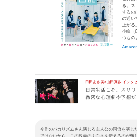
る。ス
するの
の近い
上がる
小峰（
つもの
Amazo
臼田あさ美×山田真歩 インタ
日常生活こそ、スリリ
緻密な心理劇や予想だ
今作のバカリズムさん演じる主人公の同僚を演じ
ではないから、この映画の面白さを伝えるのが難