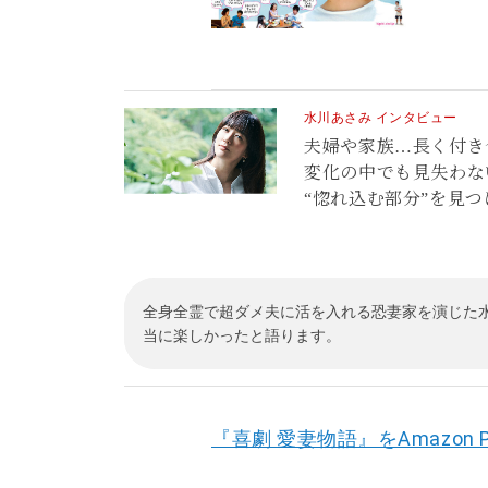
水川あさみ インタビュー
夫婦や家族…長く付き
変化の中でも見失わな
“惚れ込む部分”を見つ
全身全霊で超ダメ夫に活を入れる恐妻家を演じた
当に楽しかったと語ります。
『喜劇 愛妻物語』をAmazon P