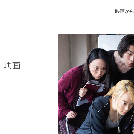
映画か
！
ィ映画