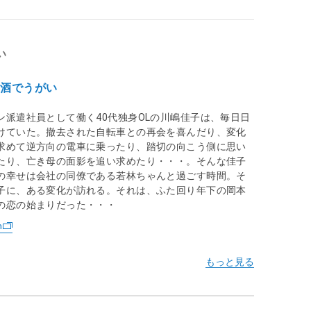
い
お酒でうがい
ン派遣社員として働く40代独身OLの川嶋佳子は、毎日日
けていた。撤去された自転車との再会を喜んだり、変化
求めて逆方向の電車に乗ったり、踏切の向こう側に思い
たり、亡き母の面影を追い求めたり・・・。そんな佳子
の幸せは会社の同僚である若林ちゃんと過ごす時間。そ
子に、ある変化が訪れる。それは、ふた回り年下の岡本
の恋の始まりだった・・・
n