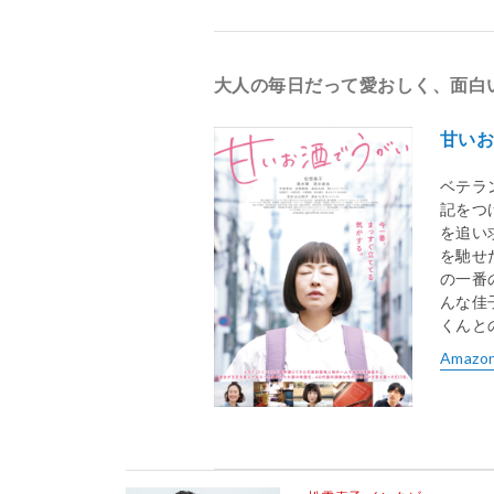
大人の毎日だって愛おしく、面白
甘い
ベテラ
記をつ
を追い
を馳せ
の一番
んな佳
くんと
Amazo