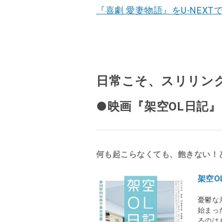
『喜劇 愛妻物語』をU-NEXT
日常こそ、スリリン
●映画『架空OL日記』
何も起こらなくても、飽きない！
架空O
憂鬱な
始まっ
るのは