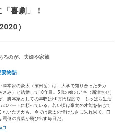
に「喜劇」！
020）
あるのが、夫婦や家族
愛妻物語
い脚本家の豪太（濱田岳）は、大学で知り合ったチカ
あさみ）と結婚して10年目。5歳の娘のアキ（新津ちせ）
が、脚本家としての年収は50万円程度で、もっぱら生活
カのパートに頼っている。若い頃は豪太の才能を信じて
くれいたチカも、今では豪太の情けなさに呆れ果て、口
ば罵倒の言葉が飛び出す毎日だ。
n