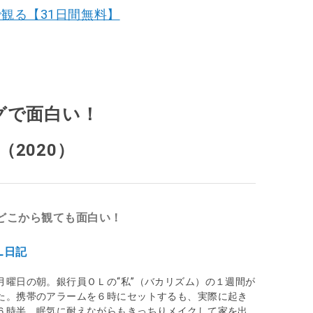
で観る【31日間無料】
グで面白い！
（2020）
どこから観ても面白い！
L日記
月曜日の朝。銀行員ＯＬの“私”（バカリズム）の１週間が
た。携帯のアラームを６時にセットするも、実際に起き
６時半。眠気に耐えながらもきっちりメイクして家を出