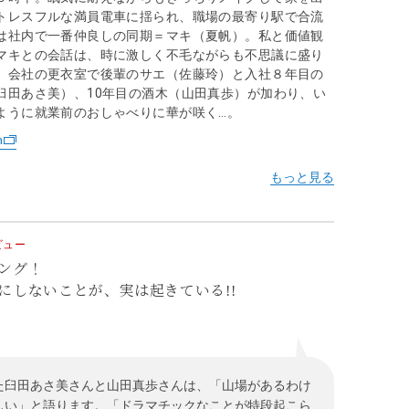
トレスフルな満員電車に揺られ、職場の最寄り駅で合流
は社内で一番仲良しの同期＝マキ（夏帆）。私と価値観
マキとの会話は、時に激しく不毛ながらも不思議に盛り
。会社の更衣室で後輩のサエ（佐藤玲）と入社８年目の
臼田あさ美）、10年目の酒木（山田真歩）が加わり、い
ように就業前のおしゃべりに華が咲く…。
n
ビュー
ング！
にしないことが、実は起きている!!
た臼田あさ美さんと山田真歩さんは、「山場があるわけ
しい」と語ります。「ドラマチックなことが特段起こら